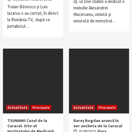
Dj -ul Don Diablo a dedicat o
Traian Băsescu și Luis
melodie Alexandrei
lazarus s-au certat, în direct
Maciesanu, violată și
la România TV, după ce
omorată de monstrul…
jurnalistul…
Actualitate
Principale
Actualitate
Principale
TSUNAMI! Cazul de la
Rareș Bogdan aruncă în
Caracal. Site-ul
aer ancheta de la Caracal
Institutului de Medicină
03/08/2019
Klara