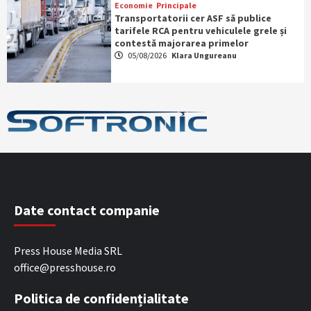
Economie
Principale
Transportatorii cer ASF să publice
tarifele RCA pentru vehiculele grele și
contestă majorarea primelor
05/08/2026
Klara Ungureanu
Date contact companie
Press House Media SRL
office@presshouse.ro
Politica de confidențialitate