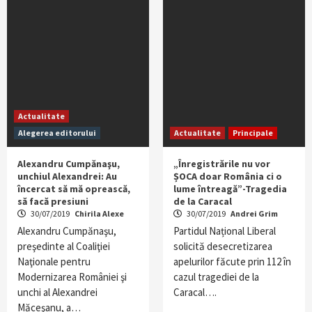
Actualitate
Alegerea editorului
Actualitate
Principale
Alexandru Cumpănaşu,
„Înregistrările nu vor
unchiul Alexandrei: Au
ȘOCA doar România ci o
încercat să mă oprească,
lume întreagă”-Tragedia
să facă presiuni
de la Caracal
30/07/2019
Chirila Alexe
30/07/2019
Andrei Grim
Alexandru Cumpănaşu,
Partidul Național Liberal
preşedinte al Coaliţiei
solicită desecretizarea
Naţionale pentru
apelurilor făcute prin 112 în
Modernizarea României şi
cazul tragediei de la
unchi al Alexandrei
Caracal….
Măceşanu, a…