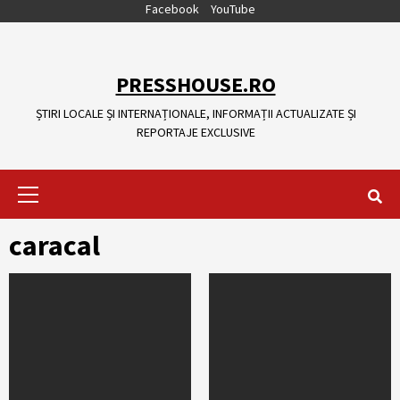
Skip
Facebook
YouTube
to
content
PRESSHOUSE.RO
ȘTIRI LOCALE ȘI INTERNAȚIONALE, INFORMAȚII ACTUALIZATE ȘI
REPORTAJE EXCLUSIVE
Primary
Menu
caracal