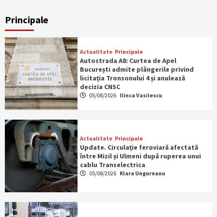
Principale
Actualitate
Principale
Autostrada A8: Curtea de Apel
București admite plângerile privind
licitația Tronsonului 4 și anulează
decizia CNSC
05/08/2026
Ilinca Vasilescu
Actualitate
Principale
Update. Circulație feroviară afectată
între Mizil și Ulmeni după ruperea unui
cablu Transelectrica
05/08/2026
Klara Ungureanu