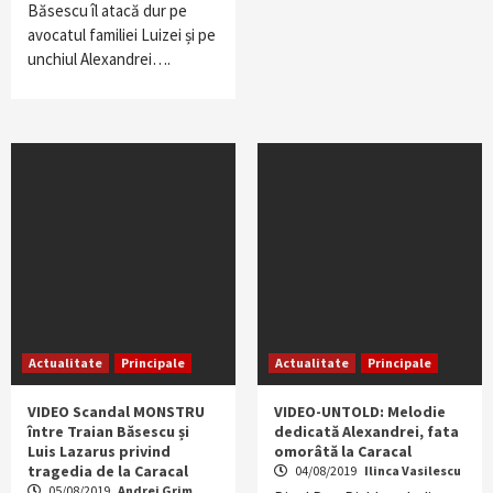
Băsescu îl atacă dur pe
avocatul familiei Luizei și pe
unchiul Alexandrei….
Actualitate
Principale
Actualitate
Principale
VIDEO Scandal MONSTRU
VIDEO-UNTOLD: Melodie
între Traian Băsescu și
dedicată Alexandrei, fata
Luis Lazarus privind
omorâtă la Caracal
tragedia de la Caracal
04/08/2019
Ilinca Vasilescu
05/08/2019
Andrei Grim