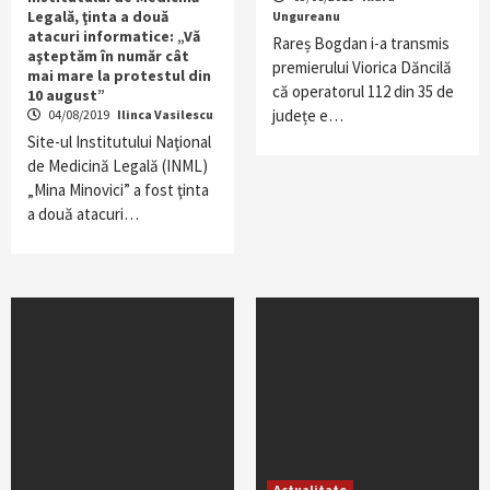
Legală, ţinta a două
Ungureanu
atacuri informatice: „Vă
Rareș Bogdan i-a transmis
aşteptăm în număr cât
premierului Viorica Dăncilă
mai mare la protestul din
că operatorul 112 din 35 de
10 august”
județe e…
04/08/2019
Ilinca Vasilescu
Site-ul Institutului Naţional
de Medicină Legală (INML)
„Mina Minovici” a fost ţinta
a două atacuri…
Actualitate