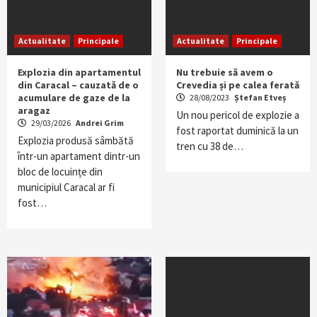
Actualitate
Principale
Actualitate
Principale
Explozia din apartamentul
Nu trebuie să avem o
din Caracal – cauzată de o
Crevedia și pe calea ferată
acumulare de gaze de la
28/08/2023
Ștefan Etveș
aragaz
Un nou pericol de explozie a
29/03/2026
Andrei Grim
fost raportat duminică la un
Explozia produsă sâmbătă
tren cu 38 de…
într-un apartament dintr-un
bloc de locuințe din
municipiul Caracal ar fi
fost…