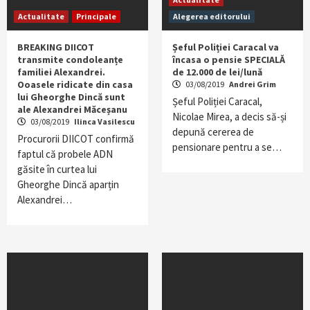
Actualitate
Principale
Alegerea editorului
BREAKING DIICOT
Șeful Poliției Caracal va
transmite condoleanțe
încasa o pensie SPECIALĂ
familiei Alexandrei.
de 12.000 de lei/lună
Ooasele ridicate din casa
03/08/2019
Andrei Grim
lui Gheorghe Dincă sunt
Șeful Poliției Caracal,
ale Alexandrei Măceșanu
Nicolae Mirea, a decis să-și
03/08/2019
Ilinca Vasilescu
depună cererea de
Procurorii DIICOT confirmă
pensionare pentru a se…
faptul că probele ADN
găsite în curtea lui
Gheorghe Dincă aparțin
Alexandrei…