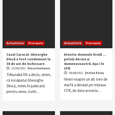
Actualitate
Principale
Actualitate
Principale
Cazul Caracal. Gheorghe
Atentie domnule Drulă …
Dincă a fost condamnat la
puteți deraia și
30 de ani de închisoare
dumneavoastră. Așa-i în
CFR
23/09/2022
Ilinca Vasilescu
09/08/2021
Ștefan Etveș
Tribunalul Olt a decis, vineri,
Vineri noapte un alt tren de
că inculpatul Gheorghe
marfă a deraiat pe rețeaua
Dincă, trimis în judecată
CFR, de data aceasta…
pentru omor, trafic…