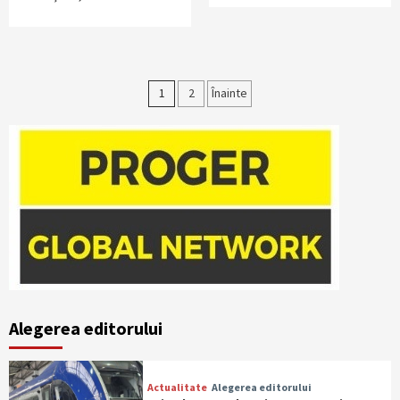
Paginație
1
2
Înainte
articole
Alegerea editorului
Actualitate
Alegerea editorului