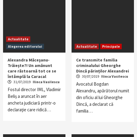
Actualitate
Alegerea editorului
Actualitate
Principale
Alexandra Măceşanu-
Ce transmite familia
Trăiește?! Un amănunt
criminalului Gheorghe
care răstoarnă tot ce se
Dincă părinților Alexandrei
întâmplă la Caracal
30/07/2019
Ilinca Vasilescu
31/07/2019
Ilinca Vasilescu
Avocatul Bogdan
Fostul director IML, Vladimir
Alexandru, apărătorul numit
Beliș a aruncat în aer
din oficiu al lui Gheorghe
ancheta judiciară printr-o
Dincă, a declarat că
declaraţie care ridică…
familia…