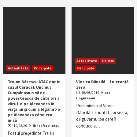
Actualitate
Politic
Actualitate
Principale
Principale
Traian Băsescu ATAC dur în
Viorica Dăncilă – toleranță
cazul Caracal: Unchiul
zero
Cumpănaşu o să ne
08/08/2019
Klara
povestească de câte ori a
Ungureanu
văzut-o pe Alexandra în
Prim ministrul Viorica
viaţa lui şi cum a legănat-o
Dăncilă a anunţat, joi seara,
pe Alexandra când era
că guvernul pe care îl
mică
conduce a…
10/08/2019
Ilinca Vasilescu
Fostul președinte Traian