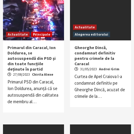
Actualitate
Actualitate
Principale
Alegerea editorului
Primarul din Caracal, Ion
Gheorghe Dincă,
Doldurea, se
condamnat definitiv
autosuspendă din PSD și
pentru crimele de la
din toate funcțiile
Caracal
deținute în partid
31/05/2023
Andrei Grim
27/08/2023
Chirila Alexe
Curtea de Apel Craiova l-a
Primarul PSD din Caracal,
condamnat definitiv pe
Ion Doldurea, anunță că se
Gheorghe Dincă, acuzat de
autosuspendă din calitatea
crimele de la…
de membru al…