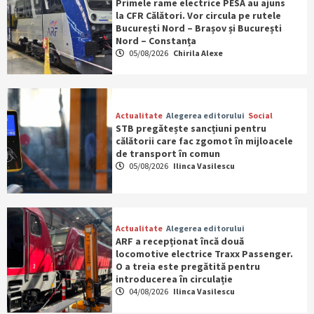
Primele rame electrice PESA au ajuns
la CFR Călători. Vor circula pe rutele
București Nord – Brașov și București
Nord – Constanța
05/08/2026
Chirila Alexe
Actualitate
Alegerea editorului
Social
STB pregătește sancțiuni pentru
călătorii care fac zgomot în mijloacele
de transport în comun
05/08/2026
Ilinca Vasilescu
Actualitate
Alegerea editorului
ARF a recepționat încă două
locomotive electrice Traxx Passenger.
O a treia este pregătită pentru
introducerea în circulație
04/08/2026
Ilinca Vasilescu