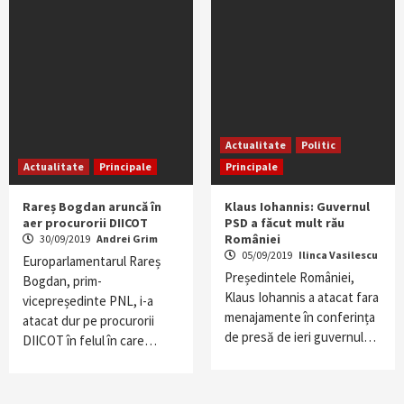
Actualitate
Politic
Actualitate
Principale
Principale
Rareș Bogdan aruncă în
Klaus Iohannis: Guvernul
aer procurorii DIICOT
PSD a făcut mult rău
României
30/09/2019
Andrei Grim
05/09/2019
Ilinca Vasilescu
Europarlamentarul Rareș
Președintele României,
Bogdan, prim-
Klaus Iohannis a atacat fara
vicepreședinte PNL, i-a
menajamente în conferința
atacat dur pe procurorii
de presă de ieri guvernul…
DIICOT în felul în care…