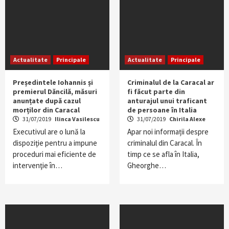
Actualitate
Principale
Actualitate
Principale
Președintele Iohannis și
Criminalul de la Caracal ar
premierul Dăncilă, măsuri
fi făcut parte din
anunțate după cazul
anturajul unui traficant
morților din Caracal
de persoane în Italia
31/07/2019
Ilinca Vasilescu
31/07/2019
Chirila Alexe
Executivul are o lună la
Apar noi informații despre
dispoziţie pentru a impune
criminalul din Caracal. În
proceduri mai eficiente de
timp ce se afla în Italia,
intervenţie în…
Gheorghe…