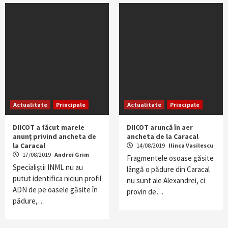
Actualitate
Principale
Actualitate
Principale
DIICOT a făcut marele
DIICOT aruncă în aer
anunț privind ancheta de
ancheta de la Caracal
la Caracal
14/08/2019
Ilinca Vasilescu
17/08/2019
Andrei Grim
Fragmentele osoase găsite
Specialiştii INML nu au
lângă o pădure din Caracal
putut identifica niciun profil
nu sunt ale Alexandrei, ci
ADN de pe oasele găsite în
provin de…
pădure,…