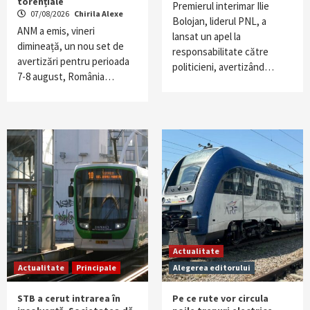
torențiale
Premierul interimar Ilie
07/08/2026
Chirila Alexe
Bolojan, liderul PNL, a
ANM a emis, vineri
lansat un apel la
dimineață, un nou set de
responsabilitate către
avertizări pentru perioada
politicieni, avertizând…
7-8 august, România…
Actualitate
Actualitate
Principale
Alegerea editorului
STB a cerut intrarea în
Pe ce rute vor circula