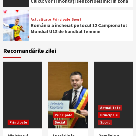
Ciucu: Vor fi montați senzori seismici în zonă
Actualitate
Principale
Sport
România a încheiat pe locul 12 Campionatul
Mondial U18 de handbal feminin
Actualitate
Principale
Recomandările zilei
Încă un lot din Autostrada Transilvania se
apropie de deschidere. Când ar putea circula
șoferii pe tronsonul Zimbor – Poarta
Sălajului
Actualitate
Alegerea editorului
Vești de pe Autostrada Unirii A8: lucrările au
început în forță pe sectorul montan
Actualitate
Principale
Principale
Actualitate
Principale
Se schimbă taxarea pe drumurile din
Principale
Social
Sport
România. De când se aplică noile tarife
pentru rovinietă și TollRo
Ministerul
Lucrările la
România a