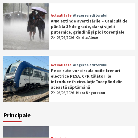
Actualitate
Alegerea editorului
ANM extinde avertizările – Caniculă de
până la 39 de grade, dar și vijelii
puternice, grindină și ploi torențiale
07/08/2026
Chirila Alexe
Actualitate
Alegerea editorului
Pe ce rute vor circula noile trenuri
electrice PESA. CFR Călători le
introduce în circulație începând din
această săptămână
06/08/2026
Klara Ungureanu
Principale