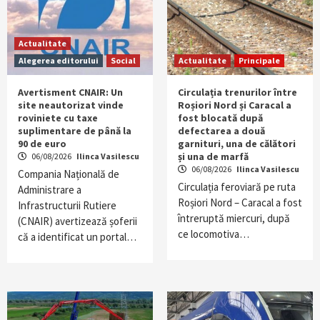
Actualitate
Alegerea editorului
Social
Actualitate
Principale
Avertisment CNAIR: Un
Circulația trenurilor între
site neautorizat vinde
Roșiori Nord și Caracal a
roviniete cu taxe
fost blocată după
suplimentare de până la
defectarea a două
90 de euro
garnituri, una de călători
și una de marfă
06/08/2026
Ilinca Vasilescu
06/08/2026
Ilinca Vasilescu
Compania Națională de
Circulația feroviară pe ruta
Administrare a
Roșiori Nord – Caracal a fost
Infrastructurii Rutiere
întreruptă miercuri, după
(CNAIR) avertizează șoferii
ce locomotiva…
că a identificat un portal…