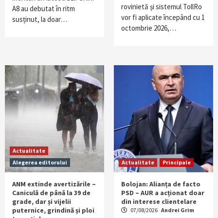
rovinietă și sistemul TollRo
A8 au debutat în ritm
vor fi aplicate începând cu 1
susținut, la doar…
octombrie 2026,…
Actualitate
Alegerea editorului
Actualitate
Principale
ANM extinde avertizările –
Bolojan: Alianța de facto
Caniculă de până la 39 de
PSD – AUR a acționat doar
grade, dar și vijelii
din interese clientelare
puternice, grindină și ploi
07/08/2026
Andrei Grim