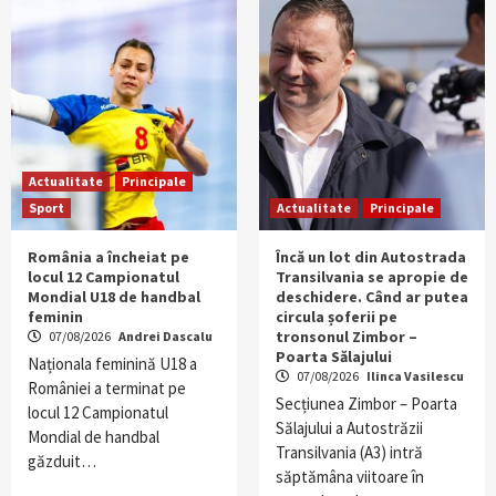
Actualitate
Principale
Sport
Actualitate
Principale
România a încheiat pe
Încă un lot din Autostrada
locul 12 Campionatul
Transilvania se apropie de
Mondial U18 de handbal
deschidere. Când ar putea
feminin
circula șoferii pe
tronsonul Zimbor –
07/08/2026
Andrei Dascalu
Poarta Sălajului
Naționala feminină U18 a
07/08/2026
Ilinca Vasilescu
României a terminat pe
Secțiunea Zimbor – Poarta
locul 12 Campionatul
Sălajului a Autostrăzii
Mondial de handbal
Transilvania (A3) intră
găzduit…
săptămâna viitoare în