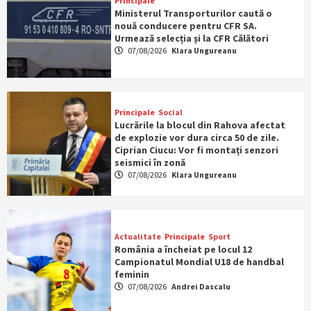
Principale
Ministerul Transporturilor caută o
nouă conducere pentru CFR SA.
Urmează selecția și la CFR Călători
07/08/2026
Klara Ungureanu
Principale
Social
Lucrările la blocul din Rahova afectat
de explozie vor dura circa 50 de zile.
Ciprian Ciucu: Vor fi montați senzori
seismici în zonă
07/08/2026
Klara Ungureanu
Actualitate
Principale
Sport
România a încheiat pe locul 12
Campionatul Mondial U18 de handbal
feminin
07/08/2026
Andrei Dascalu