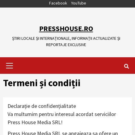
Skip
Facebook
YouTube
to
content
PRESSHOUSE.RO
ȘTIRI LOCALE ȘI INTERNAȚIONALE, INFORMAȚII ACTUALIZATE ȘI
REPORTAJE EXCLUSIVE
Primary
Menu
Termeni și condiții
Declarație de confidențialitate
Va multumim pentru interesul acordat serviciilor
Press House Media SRL!
Press House Media SRL se angajeaza sa ofere un