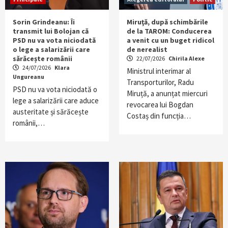
Sorin Grindeanu: Îi
Miruţă, după schimbările
transmit lui Bolojan că
de la TAROM: Conducerea
PSD nu va vota niciodată
a venit cu un buget ridicol
o lege a salarizării care
de nerealist
sărăcește românii
22/07/2026
Chirila Alexe
24/07/2026
Klara
Ministrul interimar al
Ungureanu
Transporturilor, Radu
PSD nu va vota niciodată o
Miruță, a anunțat miercuri
lege a salarizării care aduce
revocarea lui Bogdan
austeritate și sărăcește
Costaș din funcția…
românii,…