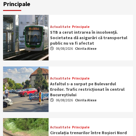
Principale
Actualitate
Principale
STB a cerut intrarea în insolvență.
Societatea dă asigurări că transportul
public nu va fi afectat
06/08/2026
Chirila Alexe
Actualitate
Principale
Asfaltul s-a surpat pe Bulevardul
Eroilor. Trafic restricționat în centrul
Bucureștiului
06/08/2026
Chirila Alexe
Actualitate
Principale
Circulația trenurilor între Roșiori Nord