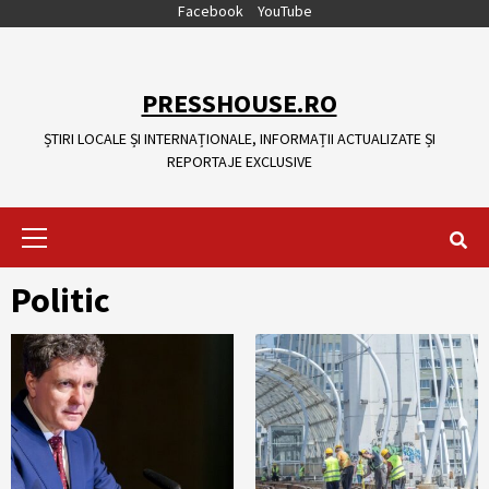
Skip
Facebook
YouTube
to
content
PRESSHOUSE.RO
ȘTIRI LOCALE ȘI INTERNAȚIONALE, INFORMAȚII ACTUALIZATE ȘI
REPORTAJE EXCLUSIVE
Primary
Menu
Politic