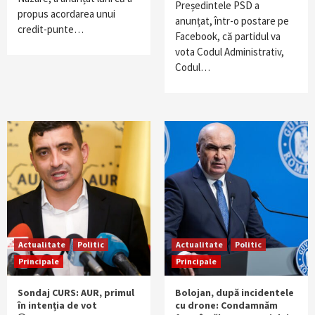
Președintele PSD a
propus acordarea unui
anunțat, într-o postare pe
credit-punte…
Facebook, că partidul va
vota Codul Administrativ,
Codul…
Actualitate
Politic
Actualitate
Politic
Principale
Principale
Sondaj CURS: AUR, primul
Bolojan, după incidentele
în intenția de vot
cu drone: Condamnăm