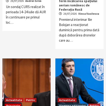
ferm încălcarea spațiului
26/07/2026
Andrei Grim
aerian românesc de
Un sondaj CURS realizat în
Federația Rusă
perioada 14–24 iulie dă AUR
26/07/2026
Ilinca Vasilescu
în continuare pe primul
Premierul interimar Ilie
loc…
Bolojan a reacționat
duminică pentru prima dată
după doborârea dronelor
care au…
Actualitate
Politic
Actualitate
Principale
Alegerea editorului
Politic