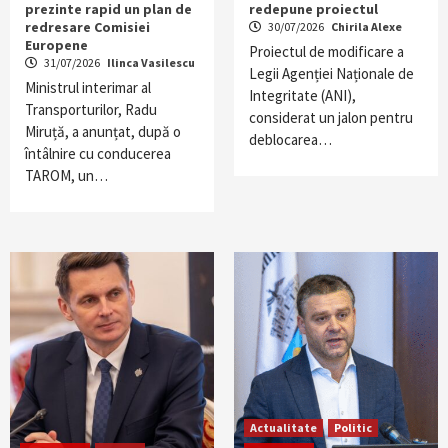
prezinte rapid un plan de
redepune proiectul
redresare Comisiei
30/07/2026
Chirila Alexe
Europene
Proiectul de modificare a
31/07/2026
Ilinca Vasilescu
Legii Agenției Naționale de
Ministrul interimar al
Integritate (ANI),
Transporturilor, Radu
considerat un jalon pentru
Miruță, a anunțat, după o
deblocarea…
întâlnire cu conducerea
TAROM, un…
Actualitate
Politic