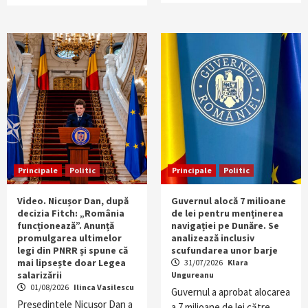
Principale
Politic
Principale
Politic
Video. Nicușor Dan, după
Guvernul alocă 7 milioane
decizia Fitch: „România
de lei pentru menținerea
funcționează”. Anunță
navigației pe Dunăre. Se
promulgarea ultimelor
analizează inclusiv
legi din PNRR și spune că
scufundarea unor barje
mai lipsește doar Legea
31/07/2026
Klara
salarizării
Ungureanu
01/08/2026
Ilinca Vasilescu
Guvernul a aprobat alocarea
Președintele Nicușor Dan a
a 7 milioane de lei către