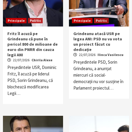
Principale
Politic
Principale
Politic
Fritz îl acuză pe
Grindeanu atacă USR pe
Grindeanu că pune în
legea ANI: PSD nu va vota
pericol 800 de milioane de
un proiect făcut cu
euro din PNRR din cauza
dedicație
legii ANI
22/07/2026
Ilinca Vasilescu
22/07/2026
Chirila Alexe
Președintele PSD, Sorin
Președintele USR, Dominic
Grindeanu, a anunțat
Fritz, îl acuză pe liderul
miercuri că social-
PSD, Sorin Grindeanu, că
democrații nu vor susține în
blochează modificarea
Parlament proiectul…
Legii…