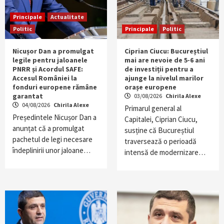
Principale
Actualitate
Politic
Principale
Politic
Nicușor Dan a promulgat
Ciprian Ciucu: Bucureștiul
legile pentru jaloanele
mai are nevoie de 5-6 ani
PNRR și Acordul SAFE:
de investiții pentru a
Accesul României la
ajunge la nivelul marilor
fonduri europene rămâne
orașe europene
garantat
03/08/2026
Chirila Alexe
04/08/2026
Chirila Alexe
Primarul general al
Președintele Nicușor Dan a
Capitalei, Ciprian Ciucu,
anunțat că a promulgat
susține că Bucureștiul
pachetul de legi necesare
traversează o perioadă
îndeplinirii unor jaloane…
intensă de modernizare…