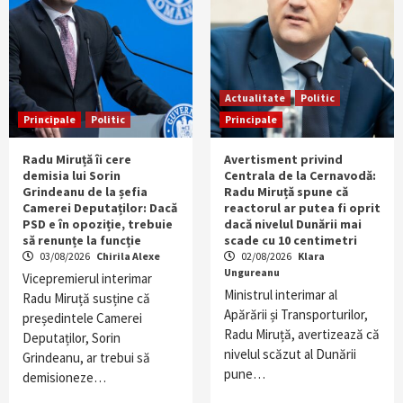
Actualitate
Politic
Principale
Politic
Principale
Radu Miruță îi cere
Avertisment privind
demisia lui Sorin
Centrala de la Cernavodă:
Grindeanu de la șefia
Radu Miruță spune că
Camerei Deputaților: Dacă
reactorul ar putea fi oprit
PSD e în opoziție, trebuie
dacă nivelul Dunării mai
să renunțe la funcție
scade cu 10 centimetri
03/08/2026
Chirila Alexe
02/08/2026
Klara
Ungureanu
Vicepremierul interimar
Ministrul interimar al
Radu Miruță susține că
Apărării și Transporturilor,
președintele Camerei
Radu Miruță, avertizează că
Deputaților, Sorin
nivelul scăzut al Dunării
Grindeanu, ar trebui să
pune…
demisioneze…