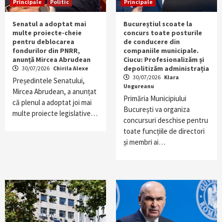
Principale
Politic
Principale
Senatul a adoptat mai
Bucureștiul scoate la
multe proiecte-cheie
concurs toate posturile
pentru deblocarea
de conducere din
fondurilor din PNRR,
companiile municipale.
anunță Mircea Abrudean
Ciucu: Profesionalizăm și
depolitizăm administrația
30/07/2026
Chirila Alexe
30/07/2026
Klara
Președintele Senatului,
Ungureanu
Mircea Abrudean, a anunțat
Primăria Municipiului
că plenul a adoptat joi mai
București va organiza
multe proiecte legislative…
concursuri deschise pentru
toate funcțiile de directori
și membri ai…