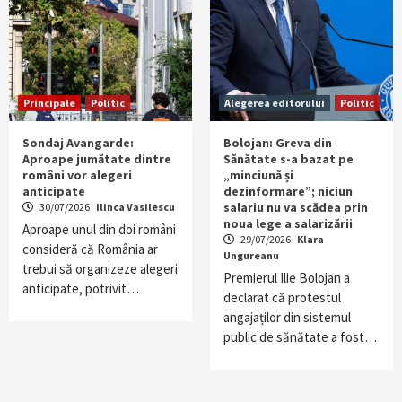
Principale
Politic
Alegerea editorului
Politic
Sondaj Avangarde:
Bolojan: Greva din
Aproape jumătate dintre
Sănătate s-a bazat pe
români vor alegeri
„minciună și
anticipate
dezinformare”; niciun
salariu nu va scădea prin
30/07/2026
Ilinca Vasilescu
noua lege a salarizării
Aproape unul din doi români
29/07/2026
Klara
consideră că România ar
Ungureanu
trebui să organizeze alegeri
Premierul Ilie Bolojan a
anticipate, potrivit…
declarat că protestul
angajaților din sistemul
public de sănătate a fost…