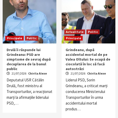
Actualitate
Politic
Principale
Politic
Principale
Drulă îi răspunde lui
Grindeanu, după
Grindeanu: PSD are
accidentul mortal de pe
simptome de sevraj după
Valea Oltului: Se ocupă de
decuplarea de la banul
ciocolată în loc să facă
public
autostrăzi
21/07/2026
Chirila Alexe
21/07/2026
Chirila Alexe
Deputatul USR Cătălin
Liderul PSD, Sorin
Drulă, fost ministru al
Grindeanu, a criticat marți
Transporturilor, a reacționat
conducerea Ministerului
marți la afirmațiile liderului
Transporturilor în urma
PSD,…
accidentului mortal
produs…