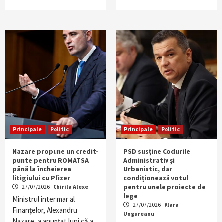
Principale
Politic
Principale
Politic
Nazare propune un credit-
PSD susține Codurile
punte pentru ROMATSA
Administrativ și
până la încheierea
Urbanistic, dar
litigiului cu Pfizer
condiționează votul
pentru unele proiecte de
27/07/2026
Chirila Alexe
lege
Ministrul interimar al
27/07/2026
Klara
Finanțelor, Alexandru
Ungureanu
Nazare, a anunțat luni că a