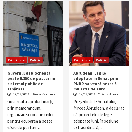
Principale
Politic
Principale
Politic
Guvernul deblochează
Abrudean: Legile
peste 6.850 de posturi în
adoptate în Senat prin
sistemul public de
PNRR salvează peste 3
sănătate
miliarde de euro
29/07/2026
Ilinca Vasilescu
27/07/2026
Chirila Alexe
Guvernul a aprobat marți,
Președintele Senatului,
prin memorandum,
Mircea Abrudean, a declarat
organizarea concursurilor
că proiectele de lege
pentru ocuparea a peste
adoptate luni, în sesiune
6.850 de posturi…
extraordinară,…