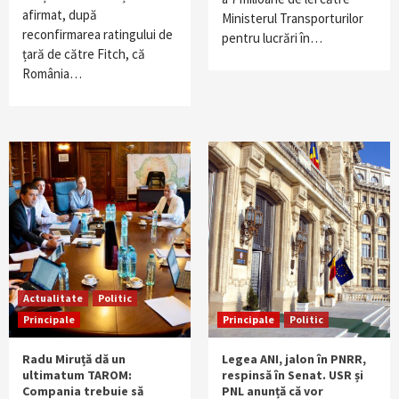
afirmat, după
Ministerul Transporturilor
reconfirmarea ratingului de
pentru lucrări în…
țară de către Fitch, că
România…
Actualitate
Politic
Principale
Principale
Politic
Radu Miruță dă un
Legea ANI, jalon în PNRR,
ultimatum TAROM:
respinsă în Senat. USR și
Compania trebuie să
PNL anunță că vor