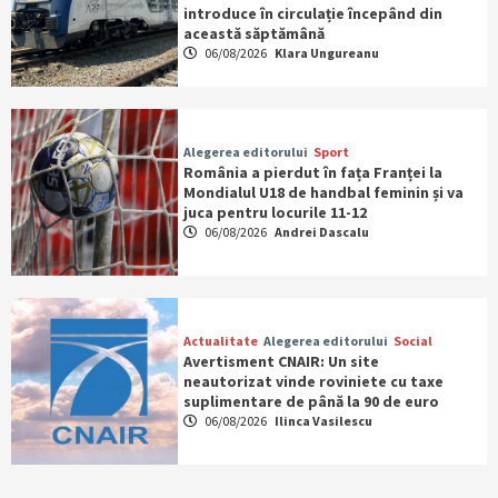
introduce în circulație începând din
această săptămână
06/08/2026
Klara Ungureanu
Alegerea editorului
Sport
România a pierdut în fața Franței la
Mondialul U18 de handbal feminin și va
juca pentru locurile 11-12
06/08/2026
Andrei Dascalu
Actualitate
Alegerea editorului
Social
Avertisment CNAIR: Un site
neautorizat vinde roviniete cu taxe
suplimentare de până la 90 de euro
06/08/2026
Ilinca Vasilescu