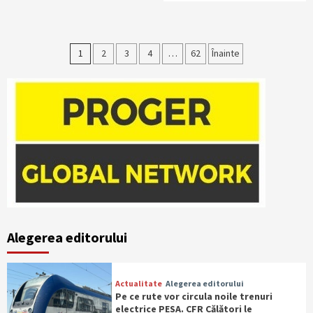
Paginație
1
2
3
4
…
62
Înainte
articole
Alegerea editorului
Actualitate
Alegerea editorului
Pe ce rute vor circula noile trenuri
electrice PESA. CFR Călători le