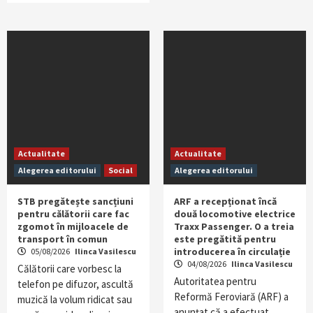
Actualitate
Actualitate
Alegerea editorului
Social
Alegerea editorului
STB pregătește sancțiuni
ARF a recepționat încă
pentru călătorii care fac
două locomotive electrice
zgomot în mijloacele de
Traxx Passenger. O a treia
transport în comun
este pregătită pentru
introducerea în circulație
05/08/2026
Ilinca Vasilescu
04/08/2026
Ilinca Vasilescu
Călătorii care vorbesc la
Autoritatea pentru
telefon pe difuzor, ascultă
Reformă Feroviară (ARF) a
muzică la volum ridicat sau
anunțat că a efectuat