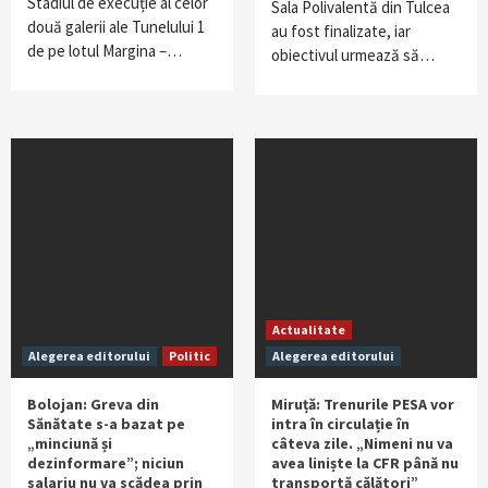
Stadiul de execuție al celor
Sala Polivalentă din Tulcea
două galerii ale Tunelului 1
au fost finalizate, iar
de pe lotul Margina –…
obiectivul urmează să…
Actualitate
Alegerea editorului
Politic
Alegerea editorului
Bolojan: Greva din
Miruță: Trenurile PESA vor
Sănătate s-a bazat pe
intra în circulație în
„minciună și
câteva zile. „Nimeni nu va
dezinformare”; niciun
avea liniște la CFR până nu
salariu nu va scădea prin
transportă călători”