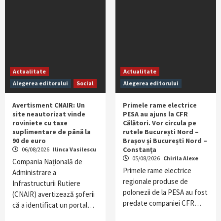
Actualitate
Actualitate
Alegerea editorului
Social
Alegerea editorului
Avertisment CNAIR: Un
Primele rame electrice
site neautorizat vinde
PESA au ajuns la CFR
roviniete cu taxe
Călători. Vor circula pe
suplimentare de până la
rutele București Nord –
90 de euro
Brașov și București Nord –
Constanța
06/08/2026
Ilinca Vasilescu
05/08/2026
Chirila Alexe
Compania Națională de
Primele rame electrice
Administrare a
regionale produse de
Infrastructurii Rutiere
polonezii de la PESA au fost
(CNAIR) avertizează șoferii
predate companiei CFR…
că a identificat un portal…