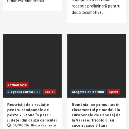
urmăresc videoclipuri…
recepția preliminară pentru
două locomotive…
Actualitate
Alegerea editorului
Social
Alegerea editorului
Sport
Restricții de circulație
România, pe primul loc în
pentru camioanele de
clasamentul pe medalii la
peste 7,5 tone în patru
Europenele de Canotaj de
județe, din cauza caniculei
la Varese. Tricolorii au
cucerit șase titluri
03/08/2026
Ilinca Vasilescu