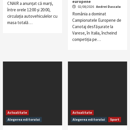
europene
CNAIR a anunțat că marți,
02/08/2026
Andrei Dascalu
între orele 12:00 și 20:00,
România a dominat
circulația autovehiculelor cu
Campionatele Europene de
masa totală…
Canotaj desfășurate la
Varese, în Italia, încheind
competiția pe…
Actualitate
Actualitate
Alegerea editorului
Alegerea editorului
Sport