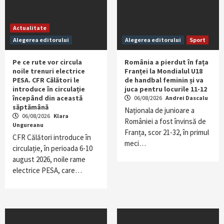
Actualitate
Alegerea editorului
Alegerea editorului
Sport
Pe ce rute vor circula
România a pierdut în fața
noile trenuri electrice
Franței la Mondialul U18
PESA. CFR Călători le
de handbal feminin și va
introduce în circulație
juca pentru locurile 11-12
începând din această
06/08/2026
Andrei Dascalu
săptămână
Naționala de junioare a
06/08/2026
Klara
României a fost învinsă de
Ungureanu
Franța, scor 21-32, în primul
CFR Călători introduce în
meci…
circulație, în perioada 6-10
august 2026, noile rame
electrice PESA, care…