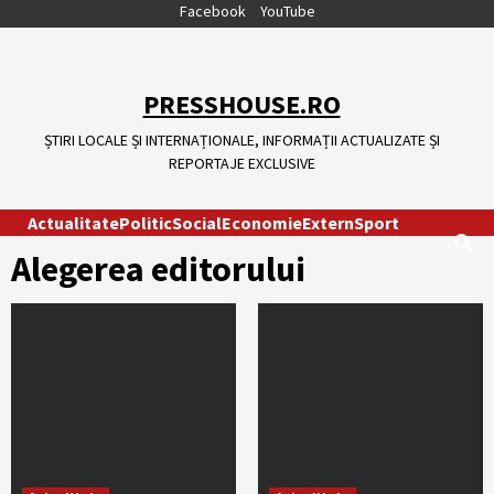
Skip
Facebook
YouTube
to
content
PRESSHOUSE.RO
ȘTIRI LOCALE ȘI INTERNAȚIONALE, INFORMAȚII ACTUALIZATE ȘI
REPORTAJE EXCLUSIVE
Actualitate
Politic
Social
Economie
Extern
Sport
Alegerea editorului