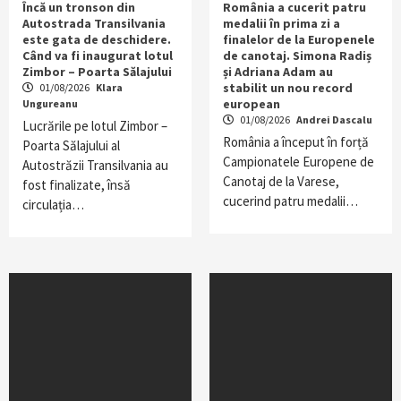
Încă un tronson din
România a cucerit patru
Autostrada Transilvania
medalii în prima zi a
este gata de deschidere.
finalelor de la Europenele
Când va fi inaugurat lotul
de canotaj. Simona Radiș
Zimbor – Poarta Sălajului
și Adriana Adam au
stabilit un nou record
01/08/2026
Klara
european
Ungureanu
01/08/2026
Andrei Dascalu
Lucrările pe lotul Zimbor –
România a început în forță
Poarta Sălajului al
Campionatele Europene de
Autostrăzii Transilvania au
Canotaj de la Varese,
fost finalizate, însă
cucerind patru medalii…
circulația…