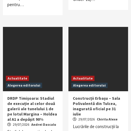
pentru…
Actualitate
Actualitate
Alegerea editorului
Alegerea editorului
DRDP Timișoara: Stadiul
Construcții Erbașu – Sala
de execuție al celor două
Polivalentă din Tulcea,
galerii ale tunelului 1 de
inagurată oficial pe 31
pe lotul Margina – Holdea
iulie
al A1 a depășit 90%
29/07/2026
Chirila Alexe
29/07/2026
Andrei Dascalu
Lucrările de construcții la