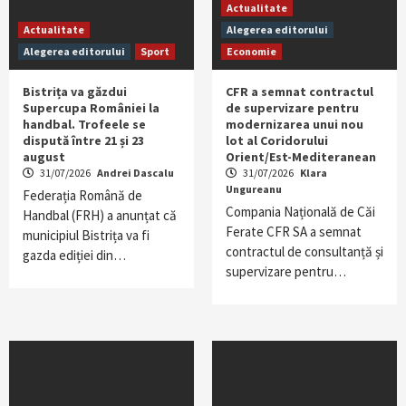
Actualitate
Actualitate
Alegerea editorului
Alegerea editorului
Sport
Economie
Bistrița va găzdui
CFR a semnat contractul
Supercupa României la
de supervizare pentru
handbal. Trofeele se
modernizarea unui nou
dispută între 21 și 23
lot al Coridorului
august
Orient/Est-Mediteranean
31/07/2026
Andrei Dascalu
31/07/2026
Klara
Ungureanu
Federația Română de
Compania Națională de Căi
Handbal (FRH) a anunțat că
Ferate CFR SA a semnat
municipiul Bistrița va fi
contractul de consultanță și
gazda ediției din…
supervizare pentru…