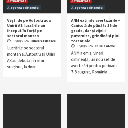
Actualitate
Actualitate
Alegerea editorului
Alegerea editorului
Vești de pe Autostrada
ANM extinde avertizările –
Unirii A8: lucrările au
Caniculă de până la 39 de
început în forță pe
grade, dar și vijelii
sectorul montan
puternice, grindină și ploi
torențiale
07/08/2026
Ilinca Vasilescu
07/08/2026
Chirila Alexe
Lucrările pe sectorul
ANM a emis, vineri
montan al Autostrăzii Unirii
dimineață, un nou set de
A8 au debutat în ritm
avertizări pentru perioada
susținut, la doar…
7-8 august, România…