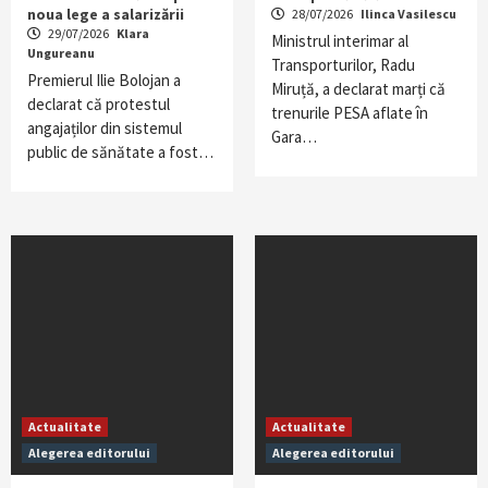
noua lege a salarizării
28/07/2026
Ilinca Vasilescu
29/07/2026
Klara
Ministrul interimar al
Ungureanu
Transporturilor, Radu
Premierul Ilie Bolojan a
Miruță, a declarat marți că
declarat că protestul
trenurile PESA aflate în
angajaților din sistemul
Gara…
public de sănătate a fost…
Actualitate
Actualitate
Alegerea editorului
Alegerea editorului