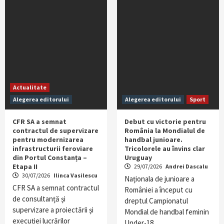
Actualitate
Alegerea editorului
Alegerea editorului
Sport
CFR SA a semnat
Debut cu victorie pentru
contractul de supervizare
România la Mondialul de
pentru modernizarea
handbal junioare.
infrastructurii feroviare
Tricolorele au învins clar
din Portul Constanța –
Uruguay
Etapa II
29/07/2026
Andrei Dascalu
30/07/2026
Ilinca Vasilescu
Naționala de junioare a
CFR SA a semnat contractul
României a început cu
de consultanță și
dreptul Campionatul
supervizare a proiectării și
Mondial de handbal feminin
execuției lucrărilor
Under-18,…