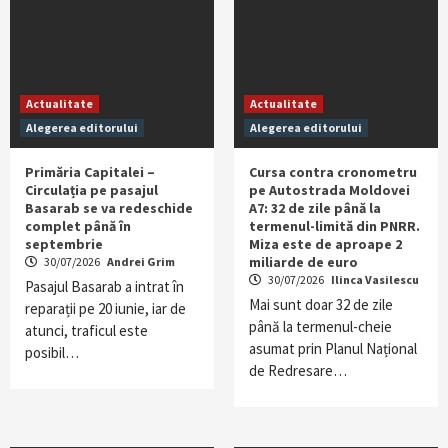
Actualitate
Actualitate
Alegerea editorului
Alegerea editorului
Primăria Capitalei –
Cursa contra cronometru
Circulația pe pasajul
pe Autostrada Moldovei
Basarab se va redeschide
A7: 32 de zile până la
complet până în
termenul-limită din PNRR.
septembrie
Miza este de aproape 2
miliarde de euro
30/07/2026
Andrei Grim
30/07/2026
Ilinca Vasilescu
Pasajul Basarab a intrat în
Mai sunt doar 32 de zile
reparații pe 20 iunie, iar de
până la termenul-cheie
atunci, traficul este
asumat prin Planul Național
posibil…
de Redresare…