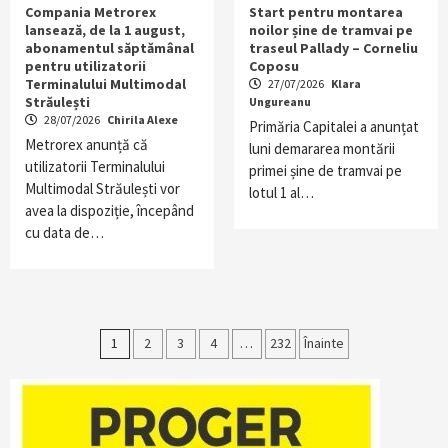
Compania Metrorex
Start pentru montarea
lansează, de la 1 august,
noilor șine de tramvai pe
abonamentul săptămânal
traseul Pallady – Corneliu
pentru utilizatorii
Coposu
Terminalului Multimodal
27/07/2026
Klara
Străulești
Ungureanu
28/07/2026
Chirila Alexe
Primăria Capitalei a anunțat
Metrorex anunță că
luni demararea montării
utilizatorii Terminalului
primei șine de tramvai pe
Multimodal Străulești vor
lotul 1 al…
avea la dispoziție, începând
cu data de…
Paginație
1
2
3
4
…
232
Înainte
articole