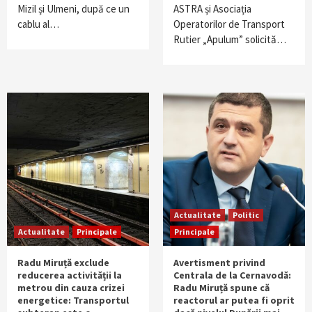
Mizil și Ulmeni, după ce un
ASTRA și Asociația
cablu al…
Operatorilor de Transport
Rutier „Apulum” solicită…
Actualitate
Politic
Actualitate
Principale
Principale
Radu Miruță exclude
Avertisment privind
reducerea activității la
Centrala de la Cernavodă:
metrou din cauza crizei
Radu Miruță spune că
energetice: Transportul
reactorul ar putea fi oprit