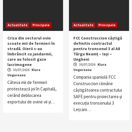
Actualitate
Principale
Actualitate
Principale
Criza din sectorul ovin
FCC Construccion câștigă
scoate mii de fermieri în
definitiv contractul
stradă. Oierii s-au
pentru tronsonul 3 al A8
îmbrâncit cu jandarmii,
Târgu Neamț – Iași –
care au folosit gaze
Ungheni
lacrimogene
30/07/2026
Klara
30/07/2026
Klara
Ungureanu
Ungureanu
Compania spaniolă FCC
Câteva mii de fermieri
Construccion rămâne
protestează joi în Capitală,
câștigătoarea contractului
cerând deblocarea
SAFE pentru proiectarea și
exportului de ovine vii și…
execuția tronsonului 3
Lețcani…