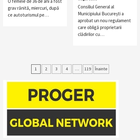
O femeie de 36 de ani a fost
Consiliul General al
grav rănită, miercuri, după
Municipiului București a
ce autoturismul pe…
aprobat un nou regulament
care obligă proprietarii
clădirilor cu…
Paginație
1
2
3
4
…
119
Înainte
articole