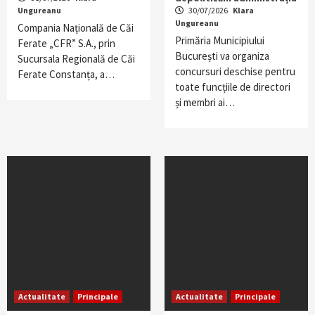
Ungureanu
30/07/2026
Klara
Ungureanu
Compania Națională de Căi
Primăria Municipiului
Ferate „CFR” S.A., prin
București va organiza
Sucursala Regională de Căi
concursuri deschise pentru
Ferate Constanța, a…
toate funcțiile de directori
și membri ai…
Actualitate
Principale
Actualitate
Principale