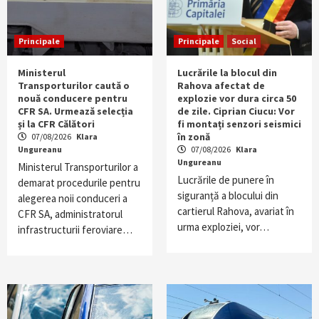
Principale
Principale
Social
Ministerul
Lucrările la blocul din
Transporturilor caută o
Rahova afectat de
nouă conducere pentru
explozie vor dura circa 50
CFR SA. Urmează selecția
de zile. Ciprian Ciucu: Vor
și la CFR Călători
fi montați senzori seismici
în zonă
07/08/2026
Klara
Ungureanu
07/08/2026
Klara
Ungureanu
Ministerul Transporturilor a
Lucrările de punere în
demarat procedurile pentru
siguranță a blocului din
alegerea noii conduceri a
cartierul Rahova, avariat în
CFR SA, administratorul
urma exploziei, vor…
infrastructurii feroviare…