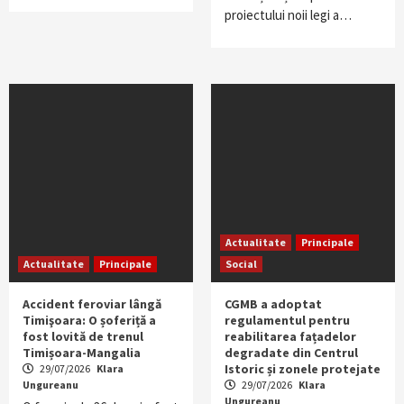
proiectului noii legi a…
Actualitate
Principale
Actualitate
Principale
Social
Accident feroviar lângă
CGMB a adoptat
Timişoara: O șoferiță a
regulamentul pentru
fost lovită de trenul
reabilitarea fațadelor
Timișoara-Mangalia
degradate din Centrul
Istoric și zonele protejate
29/07/2026
Klara
Ungureanu
29/07/2026
Klara
Ungureanu