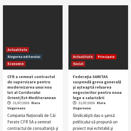
Actualitate
Alegerea editorului
Actualitate
Principale
Economie
Social
CFR a semnat contractul
Federaţia SANITAS
de supervizare pentru
suspendă greva generală
modernizarea unui nou
şi așteaptă reluarea
lot al Coridorului
negocierilor pentru noua
Orient/Est-Mediteranean
lege a salarizării
31/07/2026
Klara
31/07/2026
Klara
Ungureanu
Ungureanu
Compania Națională de Căi
Sindicaliştii dau o şansă
Ferate CFR SA a semnat
politicului să propună un
contractul de consultanță și
proiect mai echitabil şi