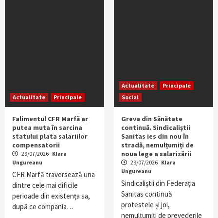
Actualitate
Principale
Actualitate
Principale
Social
Falimentul CFR Marfă ar
Greva din Sănătate
putea muta în sarcina
continuă. Sindicaliștii
statului plata salariilor
Sanitas ies din nou în
compensatorii
stradă, nemulțumiți de
noua lege a salarizării
29/07/2026
Klara
Ungureanu
29/07/2026
Klara
Ungureanu
CFR Marfă traversează una
Sindicaliștii din Federația
dintre cele mai dificile
Sanitas continuă
perioade din existența sa,
protestele și joi,
după ce compania…
nemulțumiți de prevederile