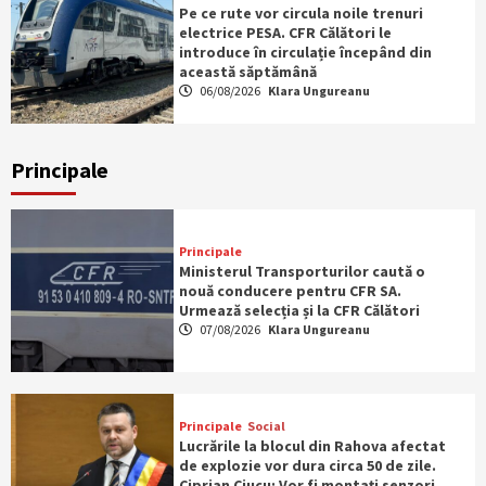
Pe ce rute vor circula noile trenuri
electrice PESA. CFR Călători le
introduce în circulație începând din
această săptămână
06/08/2026
Klara Ungureanu
Principale
Principale
Ministerul Transporturilor caută o
nouă conducere pentru CFR SA.
Urmează selecția și la CFR Călători
07/08/2026
Klara Ungureanu
Principale
Social
Lucrările la blocul din Rahova afectat
de explozie vor dura circa 50 de zile.
Ciprian Ciucu: Vor fi montați senzori