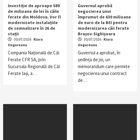
Investiție de aproape 589
Guvernul aprobă
de milioane de lei în căile
negocierea unui
ferate din Moldova. Vor fi
împrumut de 630 milioane
modernizate instalațiile
de euro de la BEI pentru
de semnalizare în 26 de
modernizarea căii ferate
stații
Brașov-Sighișoara
30/07/2026
Klara
30/07/2026
Klara
Ungureanu
Ungureanu
Compania Națională de Căi
Guvernul a aprobat, în
Ferate CFR SA, prin
ședința de joi, un
Sucursala Regională de Căi
memorandum care permite
Ferate Iași, a…
negocierea unui contract
de…