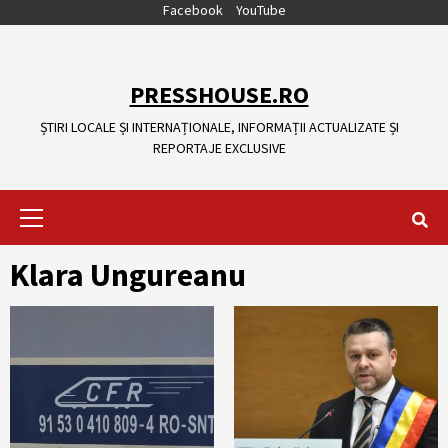
Skip
Facebook
YouTube
to
content
PRESSHOUSE.RO
ȘTIRI LOCALE ȘI INTERNAȚIONALE, INFORMAȚII ACTUALIZATE ȘI
REPORTAJE EXCLUSIVE
Primary
Menu
Klara Ungureanu