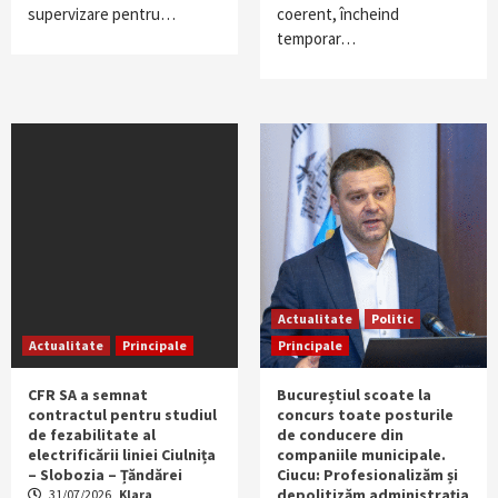
supervizare pentru…
coerent, încheind
temporar…
Actualitate
Politic
Actualitate
Principale
Principale
CFR SA a semnat
Bucureștiul scoate la
contractul pentru studiul
concurs toate posturile
de fezabilitate al
de conducere din
electrificării liniei Ciulnița
companiile municipale.
– Slobozia – Țăndărei
Ciucu: Profesionalizăm și
depolitizăm administrația
31/07/2026
Klara