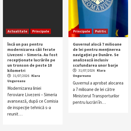
Actualitate
Principale
Principale
Politic
Încă un pas pentru
Guvernul alocă 7 milioane
modernizarea căii ferate
de lei pentru menținerea
Livezeni – Simeria. Au fost
navigației pe Dunăre. Se
recepționate lucrările pe
analizează inclusiv
un tronson de peste 10
scufundarea unor barje
kilometri
31/07/2026
Klara
31/07/2026
Klara
Ungureanu
Ungureanu
Guvernul a aprobat alocarea
Modernizarea liniei
a 7 milioane de lei către
feroviare Livezeni – Simeria
Ministerul Transporturilor
avansează, după ce Comisia
pentru lucrări în…
de inspecție tehnică s-a
reunit…