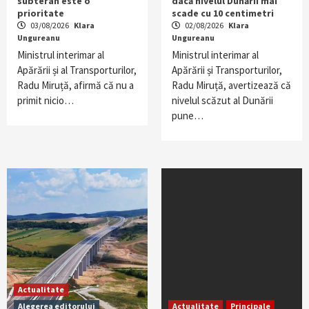
subteran este o
dacă nivelul Dunării mai
prioritate
scade cu 10 centimetri
03/08/2026
Klara
02/08/2026
Klara
Ungureanu
Ungureanu
Ministrul interimar al
Ministrul interimar al
Apărării și al Transporturilor,
Apărării și Transporturilor,
Radu Miruță, afirmă că nu a
Radu Miruță, avertizează că
primit nicio…
nivelul scăzut al Dunării
pune…
Actualitate
Alegerea editorului
Actualitate
Principale