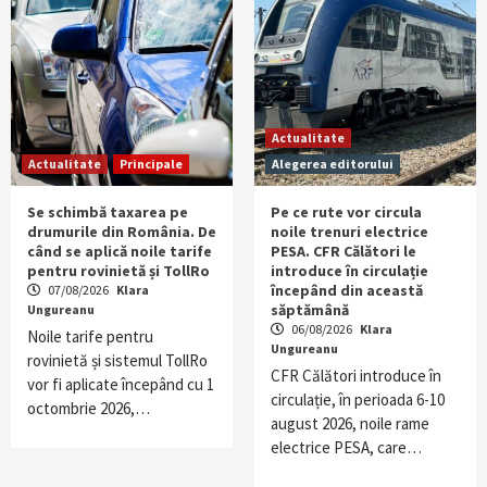
Actualitate
Actualitate
Principale
Alegerea editorului
Se schimbă taxarea pe
Pe ce rute vor circula
drumurile din România. De
noile trenuri electrice
când se aplică noile tarife
PESA. CFR Călători le
pentru rovinietă și TollRo
introduce în circulație
începând din această
07/08/2026
Klara
săptămână
Ungureanu
06/08/2026
Klara
Noile tarife pentru
Ungureanu
rovinietă și sistemul TollRo
CFR Călători introduce în
vor fi aplicate începând cu 1
circulație, în perioada 6-10
octombrie 2026,…
august 2026, noile rame
electrice PESA, care…