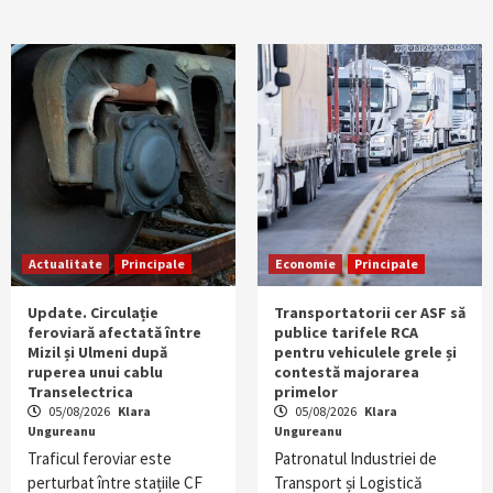
Actualitate
Principale
Economie
Principale
Update. Circulație
Transportatorii cer ASF să
feroviară afectată între
publice tarifele RCA
Mizil și Ulmeni după
pentru vehiculele grele și
ruperea unui cablu
contestă majorarea
Transelectrica
primelor
05/08/2026
Klara
05/08/2026
Klara
Ungureanu
Ungureanu
Traficul feroviar este
Patronatul Industriei de
perturbat între stațiile CF
Transport și Logistică