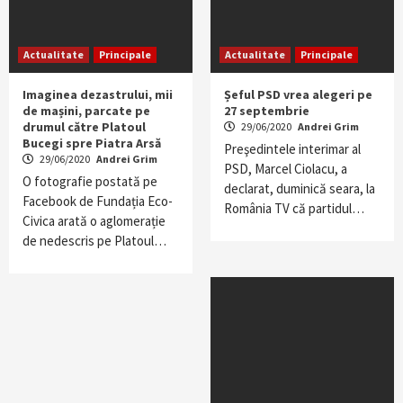
Actualitate
Principale
Actualitate
Principale
Imaginea dezastrului, mii
Șeful PSD vrea alegeri pe
de mașini, parcate pe
27 septembrie
drumul către Platoul
29/06/2020
Andrei Grim
Bucegi spre Piatra Arsă
Preşedintele interimar al
29/06/2020
Andrei Grim
PSD, Marcel Ciolacu, a
O fotografie postată pe
declarat, duminică seara, la
Facebook de Fundația Eco-
România TV că partidul…
Civica arată o aglomerație
de nedescris pe Platoul…