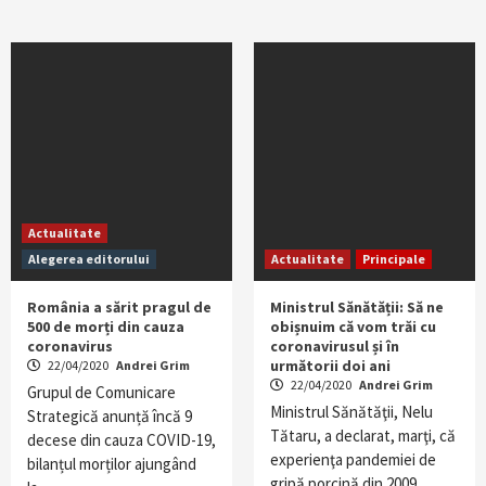
Actualitate
Alegerea editorului
Actualitate
Principale
România a sărit pragul de
Ministrul Sănătății: Să ne
500 de morți din cauza
obișnuim că vom trăi cu
coronavirus
coronavirusul și în
următorii doi ani
22/04/2020
Andrei Grim
22/04/2020
Andrei Grim
Grupul de Comunicare
Ministrul Sănătăţii, Nelu
Strategică anunță încă 9
Tătaru, a declarat, marţi, că
decese din cauza COVID-19,
experienţa pandemiei de
bilanțul morților ajungând
gripă porcină din 2009…