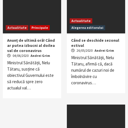
Actualitate
Actualitate
Principale
Alegerea editorului
Anunț de ultimă oră! Când
Când se deschide sezonul
ar putea izbucni al doilea
estival
val de coronavirus
26/05/2020
Andrei Grim
04/06/2020
Andrei Grim
Ministrul Sănătăţii, Nelu
Ministrul Sănătății, Nelu
Tătaru, afirmă că, dacă
Tătaru, susține că
numărul de cazuri noi de
obiectivul Guvernului este
îmbolnăvire cu
să reducă spre zero
coronavirus…
actualul val…