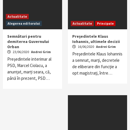
Actualitate
Alegerea editorului
Actualitate
Principale
Semnături pentru
Președintele Klaus
demiterea Guvernului
Iohannis, ultimele decizii
Orban
16/06/2020
Andrei Grim
23/06/2020
Andrei Grim
Preşedintele Klaus Iohannis
Președintele interimar al
a semnat, marţi, decretele
PSD, Marcel Ciolacu, a
de eliberare din funcţie a
anunțat, marți seara, că,
opt magistraţi, între…
până în prezent, PSD…