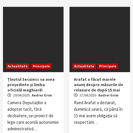
Actualitate
Principale
Actualitate
Principale
Ținutul Secuiesc va avea
Arafat a făcut marele
președinte și limba
anunț despre măsurile de
oficială maghiară!
relaxare de după 15 mai
29/04/2020
Andrei Grim
27/04/2020
Andrei Grim
Camera Deputaților a
Raed Arafat a declarat,
adoptat tacit, fără
duminică seară, că până în
dezbatere, un proiect de
15 mai avem obligația să
lege care acordă autonomie
respectăm…
administrativă…