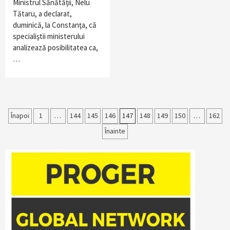
Ministrul Sănătăţii, Nelu
Tătaru, a declarat,
duminică, la Constanţa, că
specialiştii ministerului
analizează posibilitatea ca,
…
Paginație
Înapoi
1
…
144
145
146
147
148
149
150
…
162
Înainte
articole