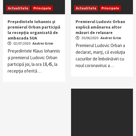
Actualitate
Principale
Actualitate
Principale
Președintele Iohannis și
Premierul Ludovic Orban
premierul Orban participă
explică amânarea altor
la recepția organizată de
măsuri de relaxare
ambasada SUA
30/06/2020
Andrei Grim
02/07/2020
Andrei Grim
Premierul Ludovic Orban a
Preşedintele Klaus Iohannis
declarat, marţi, că evoluţia
şi premierul Ludovic Orban
cazurilor de îmbolnăviri cu
participă joi, la ora 18,45, la
noul coronavirus a…
recepţia oferită…