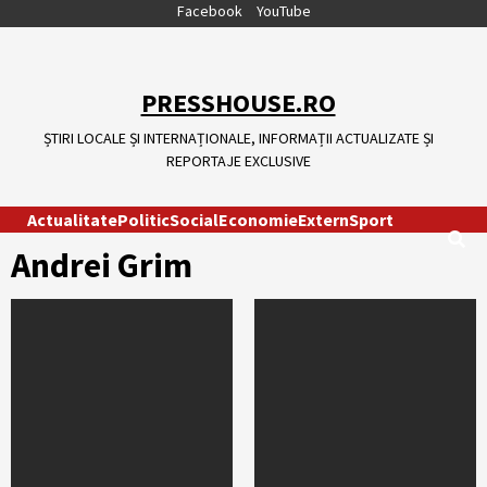
Skip
Facebook
YouTube
to
content
PRESSHOUSE.RO
ȘTIRI LOCALE ȘI INTERNAȚIONALE, INFORMAȚII ACTUALIZATE ȘI
REPORTAJE EXCLUSIVE
Actualitate
Politic
Social
Economie
Extern
Sport
Andrei Grim