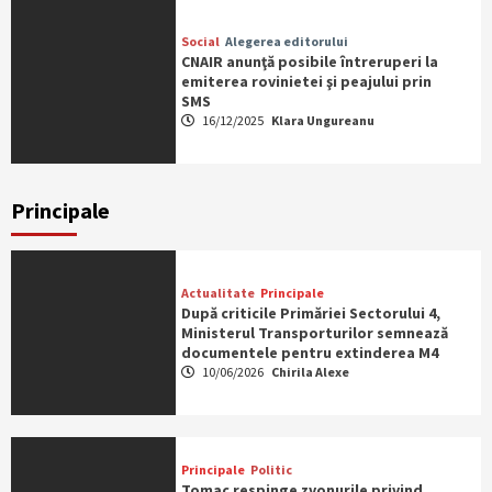
Social
Alegerea editorului
CNAIR anunţă posibile întreruperi la
emiterea rovinietei şi peajului prin
SMS
16/12/2025
Klara Ungureanu
Principale
Actualitate
Principale
După criticile Primăriei Sectorului 4,
Ministerul Transporturilor semnează
documentele pentru extinderea M4
10/06/2026
Chirila Alexe
Principale
Politic
Tomac respinge zvonurile privind