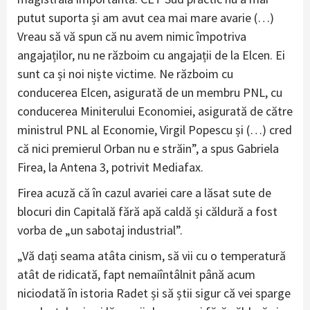
putut suporta și am avut cea mai mare avarie (…)
Vreau să vă spun că nu avem nimic împotriva
angajaților, nu ne războim cu angajații de la Elcen. Ei
sunt ca și noi niște victime. Ne războim cu
conducerea Elcen, asigurată de un membru PNL, cu
conducerea Miniterului Economiei, asigurată de către
ministrul PNL al Economie, Virgil Popescu și (…) cred
că nici premierul Orban nu e străin”, a spus Gabriela
Firea, la Antena 3, potrivit Mediafax.
Firea acuză că în cazul avariei care a lăsat sute de
blocuri din Capitală fără apă caldă și căldură a fost
vorba de „un sabotaj industrial”.
„Vă dați seama atâta cinism, să vii cu o temperatură
atât de ridicată, fapt nemaiîntâlnit până acum
niciodată în istoria Radet și să știi sigur că vei sparge