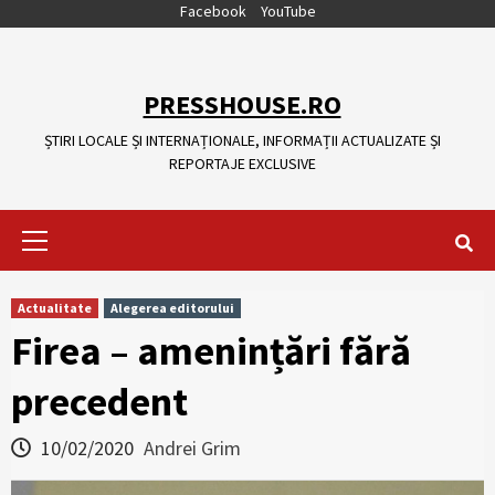
Skip
Facebook
YouTube
to
content
PRESSHOUSE.RO
ȘTIRI LOCALE ȘI INTERNAȚIONALE, INFORMAȚII ACTUALIZATE ȘI
REPORTAJE EXCLUSIVE
Primary
Menu
Actualitate
Alegerea editorului
Firea – amenințări fără
precedent
10/02/2020
Andrei Grim