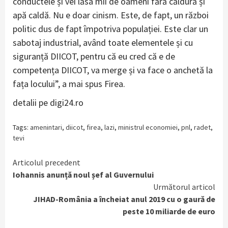
conductele și vei lăsa mii de oameni fără căldură și
apă caldă. Nu e doar cinism. Este, de fapt, un război
politic dus de fapt împotriva populației. Este clar un
sabotaj industrial, având toate elementele și cu
siguranță DIICOT, pentru că eu cred că e de
competența DIICOT, va merge și va face o anchetă la
fața locului”, a mai spus Firea.
detalii pe digi24.ro
Tags:
amenintari
,
diicot
,
firea
,
lazi
,
ministrul economiei
,
pnl
,
radet
,
tevi
Continue
Articolul precedent
Iohannis anunță noul șef al Guvernului
Reading
Următorul articol
JIHAD-România a încheiat anul 2019 cu o gaură de
peste 10 miliarde de euro