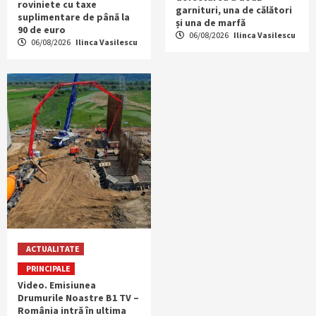
roviniete cu taxe
garnituri, una de călători
suplimentare de până la
și una de marfă
90 de euro
06/08/2026
Ilinca Vasilescu
06/08/2026
Ilinca Vasilescu
ACTUALITATE
PRINCIPALE
Video. Emisiunea
Drumurile Noastre B1 TV –
România intră în ultima