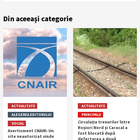
Din aceeași categorie
ACTUALITATE
ACTUALITATE
ALEGEREA EDITORULUI
PRINCIPALE
Circulația trenurilor între
SOCIAL
Roșiori Nord și Caracal a
Avertisment CNAIR: Un
fost blocată după
site neautorizat vinde
defectarea a două