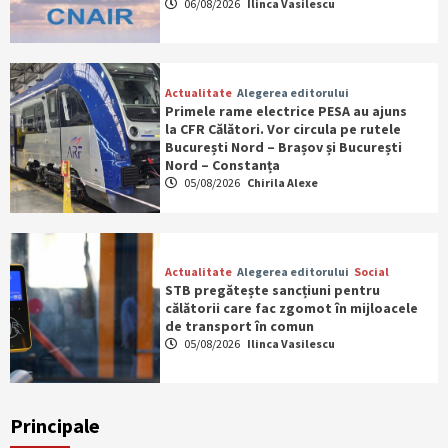
06/08/2026
Ilinca Vasilescu
Actualitate
Alegerea editorului
Primele rame electrice PESA au ajuns
la CFR Călători. Vor circula pe rutele
București Nord – Brașov și București
Nord – Constanța
05/08/2026
Chirila Alexe
Actualitate
Alegerea editorului
Social
STB pregătește sancțiuni pentru
călătorii care fac zgomot în mijloacele
de transport în comun
05/08/2026
Ilinca Vasilescu
Principale