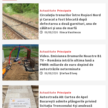
Actualitate
Principale
Circulația trenurilor între Roșiori Nord
și Caracal a fost blocată după
defectarea a două garnituri, una de
călători și una de marfă
06/08/2026
Ilinca Vasilescu
Actualitate
Principale
Video. Emisiunea Drumurile Noastre B1
TV – România intră în ultima lună a
PNRR: miliarde de euro depind de
autostrăzile neterminate
06/08/2026
Ștefan Etveș
Actualitate
Principale
Autostrada A8: Curtea de Apel
București admite plângerile privind
licitația Tronsonului 4 și anulează