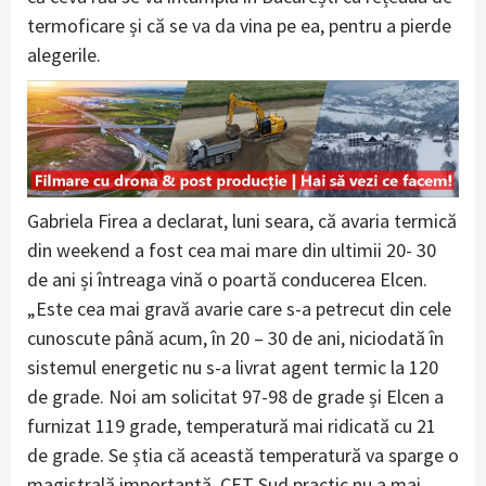
termoficare și că se va da vina pe ea, pentru a pierde
alegerile.
Gabriela Firea a declarat, luni seara, că avaria termică
din weekend a fost cea mai mare din ultimii 20- 30
de ani și întreaga vină o poartă conducerea Elcen.
„Este cea mai gravă avarie care s-a petrecut din cele
cunoscute până acum, în 20 – 30 de ani, niciodată în
sistemul energetic nu s-a livrat agent termic la 120
de grade. Noi am solicitat 97-98 de grade și Elcen a
furnizat 119 grade, temperatură mai ridicată cu 21
de grade. Se știa că această temperatură va sparge o
magistrală importantă. CET Sud practic nu a mai