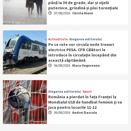
până la 39 de grade, dar și vijelii
puternice, grindină și ploi torențiale
07/08/2026
Chirila Alexe
Actualitate
Alegerea editorului
Pe ce rute vor circula noile trenuri
electrice PESA. CFR Călători le
introduce în circulație începând din
această săptămână
06/08/2026
Klara Ungureanu
Alegerea editorului
Sport
România a pierdut în fața Franței la
Mondialul U18 de handbal feminin și va
juca pentru locurile 11-12
06/08/2026
Andrei Dascalu