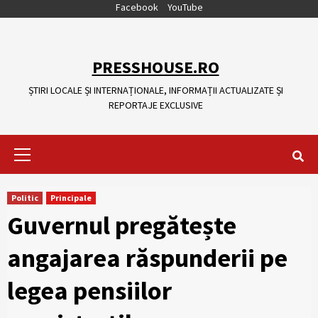
Skip
Facebook
YouTube
to
content
PRESSHOUSE.RO
ȘTIRI LOCALE ȘI INTERNAȚIONALE, INFORMAȚII ACTUALIZATE ȘI
REPORTAJE EXCLUSIVE
Primary
Menu
Politic
Principale
Guvernul pregătește
angajarea răspunderii pe
legea pensiilor