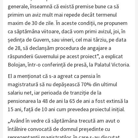
generale, înseamnă că există premise bune ca să
primim un aviz mult mai repede decât termenul
maxim de 30 de zile. În aceste condiții, ne propunem
ca săptămâna viitoare, dacă vom primi avizul, joi, în
ședința de Guvern, sau vineri, cel mai târziu, pe data
de 28, să declanșăm procedura de angajare a
răspunderii Guvernului pe acest proiect”, a explicat
Bolojan, într-o conferință de presă, la Palatul Victoria.
El a menționat că s-a agreat ca pensia în
magistratură să nu depășească 70% din ultimul
salariu net, iar perioada de tranziție de la
pensionarea la 48 de ani la 65 de ani a fost extinsă la
15 ani, față de 10 ani cum prevedea proiectul inițial.
„Având în vedre că săptămâna trecută am avut o
întâlnire convocată de domnul președinte cu
reprezentanții magistraților, în care s-au discutat