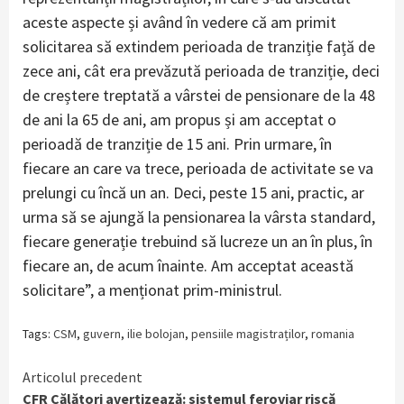
aceste aspecte și având în vedere că am primit
solicitarea să extindem perioada de tranziție față de
zece ani, cât era prevăzută perioada de tranziție, deci
de creștere treptată a vârstei de pensionare de la 48
de ani la 65 de ani, am propus și am acceptat o
perioadă de tranziție de 15 ani. Prin urmare, în
fiecare an care va trece, perioada de activitate se va
prelungi cu încă un an. Deci, peste 15 ani, practic, ar
urma să se ajungă la pensionarea la vârsta standard,
fiecare generație trebuind să lucreze un an în plus, în
fiecare an, de acum înainte. Am acceptat această
solicitare”, a menționat prim-ministrul.
Tags:
CSM
,
guvern
,
ilie bolojan
,
pensiile magistraților
,
romania
Continue
Articolul precedent
CFR Călători avertizează: sistemul feroviar riscă