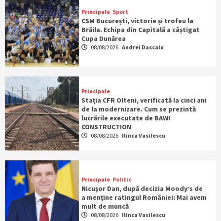
Principale
Sport
CSM București, victorie și trofeu la
Brăila. Echipa din Capitală a câștigat
Cupa Dunărea
08/08/2026
Andrei Dascalu
Principale
Stația CFR Olteni, verificată la cinci ani
de la modernizare. Cum se prezintă
lucrările executate de BAWI
CONSTRUCTION
08/08/2026
Ilinca Vasilescu
Principale
Politic
Nicuşor Dan, după decizia Moody’s de
a menține ratingul României: Mai avem
mult de muncă
08/08/2026
Ilinca Vasilescu