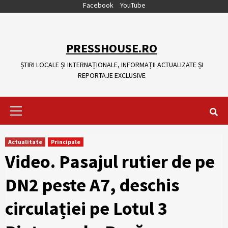
Skip
Facebook
YouTube
to
content
PRESSHOUSE.RO
ȘTIRI LOCALE ȘI INTERNAȚIONALE, INFORMAȚII ACTUALIZATE ȘI
REPORTAJE EXCLUSIVE
Primary
Menu
Actualitate
Principale
Video. Pasajul rutier de pe
DN2 peste A7, deschis
circulației pe Lotul 3