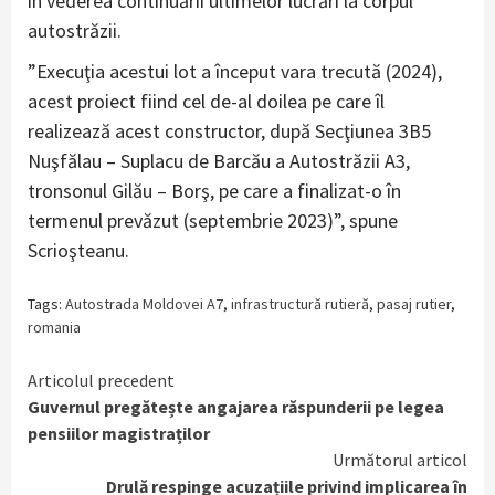
în vederea continuării ultimelor lucrări la corpul
autostrăzii.
”Execuţia acestui lot a început vara trecută (2024),
acest proiect fiind cel de-al doilea pe care îl
realizează acest constructor, după Secţiunea 3B5
Nuşfălau – Suplacu de Barcău a Autostrăzii A3,
tronsonul Gilău – Borş, pe care a finalizat-o în
termenul prevăzut (septembrie 2023)”, spune
Scrioşteanu.
Tags:
Autostrada Moldovei A7
,
infrastructură rutieră
,
pasaj rutier
,
romania
Continue
Articolul precedent
Guvernul pregătește angajarea răspunderii pe legea
Reading
pensiilor magistraților
Următorul articol
Drulă respinge acuzațiile privind implicarea în