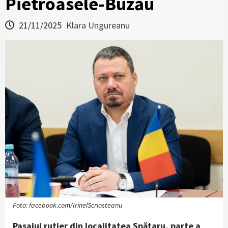
Pietroasele-Buzău
21/11/2025
Klara Ungureanu
Foto: facebook.com/IrinelScriosteanu
Pasajul rutier din localitatea Spătaru, parte a