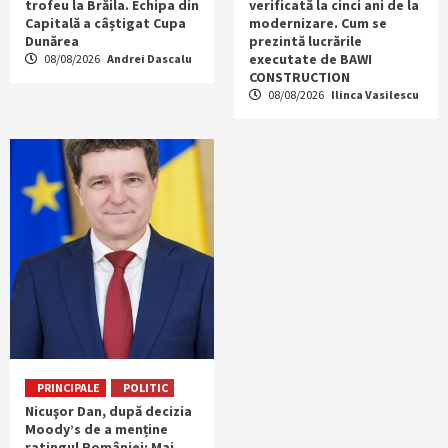
trofeu la Brăila. Echipa din
verificată la cinci ani de la
Capitală a câștigat Cupa
modernizare. Cum se
Dunărea
prezintă lucrările
executate de BAWI
08/08/2026
Andrei Dascalu
CONSTRUCTION
08/08/2026
Ilinca Vasilescu
PRINCIPALE
POLITIC
Nicuşor Dan, după decizia
Moody’s de a menține
ratingul României: Mai