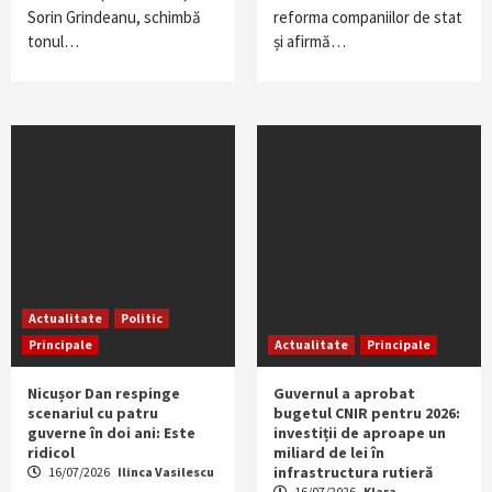
Sorin Grindeanu, schimbă
reforma companiilor de stat
tonul…
și afirmă…
Actualitate
Politic
Principale
Actualitate
Principale
Nicușor Dan respinge
Guvernul a aprobat
scenariul cu patru
bugetul CNIR pentru 2026:
guverne în doi ani: Este
investiții de aproape un
ridicol
miliard de lei în
infrastructura rutieră
16/07/2026
Ilinca Vasilescu
16/07/2026
Klara