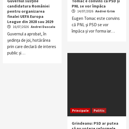
Guvernul susține
Tomac e convins că PSD și
candidatura României
PNL se vor împăca
pentru organizarea
14/07/2026
Andrei Grim
finalei UEFA Europa
Eugen Tomac este convins
League din 2028 sau 2029
că PNL și PSD se vor
16/07/2026
Andrei Dascalu
împăca și vor forma iar…
Guvernul a aprobat, în
ședința de joi, hotărârea
prin care declară de interes
public și…
Principale
Politic
Grindeanu: PSD ar putea
să nu voteze reformele