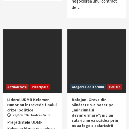
negocierea unui contract
de…
Actualitate
Principale
Alegerea editorului
Politic
Liderul UDMR Kelemen
Bolojan: Greva din
Hunor nu întrevede finalul
Sănătate s-a bazat pe
crizei politice
„minciună și
dezinformare”; niciun
29/07/2026
Andrei Grim
salariu nu va scădea prin
Președintele UDMR
noua lege a salarizării
Kelemen Hunor nu vede ca