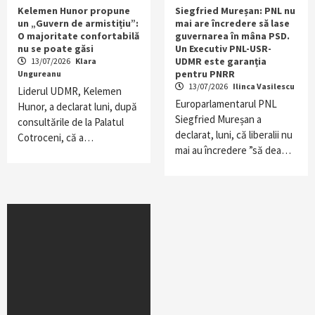
Kelemen Hunor propune
Siegfried Mureșan: PNL nu
un „Guvern de armistițiu”:
mai are încredere să lase
O majoritate confortabilă
guvernarea în mâna PSD.
nu se poate găsi
Un Executiv PNL-USR-
UDMR este garanția
13/07/2026
Klara
pentru PNRR
Ungureanu
13/07/2026
Ilinca Vasilescu
Liderul UDMR, Kelemen
Europarlamentarul PNL
Hunor, a declarat luni, după
Siegfried Mureșan a
consultările de la Palatul
declarat, luni, că liberalii nu
Cotroceni, că a…
mai au încredere ”să dea…