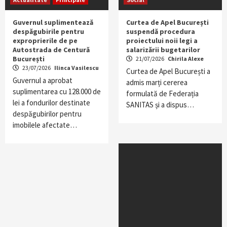
Guvernul suplimentează
Curtea de Apel București
despăgubirile pentru
suspendă procedura
exproprierile de pe
proiectului noii legi a
Autostrada de Centură
salarizării bugetarilor
București
21/07/2026
Chirila Alexe
23/07/2026
Ilinca Vasilescu
Curtea de Apel București a
Guvernul a aprobat
admis marți cererea
suplimentarea cu 128.000 de
formulată de Federația
lei a fondurilor destinate
SANITAS și a dispus…
despăgubirilor pentru
imobilele afectate…