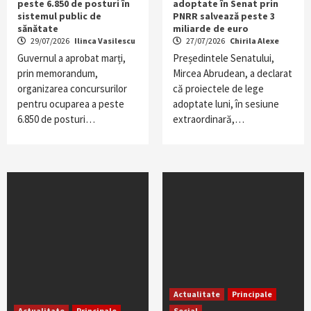
peste 6.850 de posturi în
adoptate în Senat prin
sistemul public de
PNRR salvează peste 3
sănătate
miliarde de euro
29/07/2026
Ilinca Vasilescu
27/07/2026
Chirila Alexe
Guvernul a aprobat marți,
Președintele Senatului,
prin memorandum,
Mircea Abrudean, a declarat
organizarea concursurilor
că proiectele de lege
pentru ocuparea a peste
adoptate luni, în sesiune
6.850 de posturi…
extraordinară,…
Actualitate
Principale
Actualitate
Principale
Social