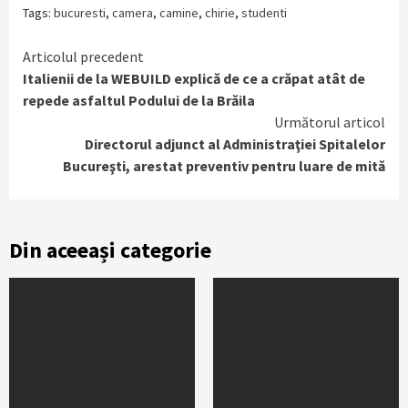
Tags:
bucuresti
,
camera
,
camine
,
chirie
,
studenti
Continue
Articolul precedent
Italienii de la WEBUILD explică de ce a crăpat atât de
Reading
repede asfaltul Podului de la Brăila
Următorul articol
Directorul adjunct al Administraţiei Spitalelor
Bucureşti, arestat preventiv pentru luare de mită
Din aceeași categorie