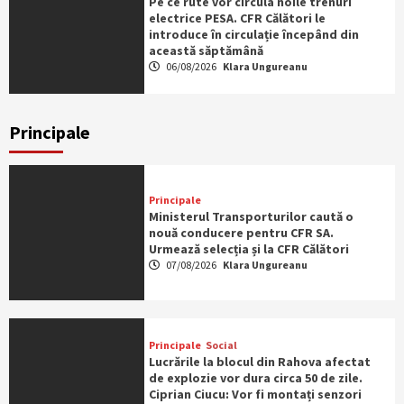
Pe ce rute vor circula noile trenuri
electrice PESA. CFR Călători le
introduce în circulație începând din
această săptămână
06/08/2026
Klara Ungureanu
Principale
Principale
Ministerul Transporturilor caută o
nouă conducere pentru CFR SA.
Urmează selecția și la CFR Călători
07/08/2026
Klara Ungureanu
Principale
Social
Lucrările la blocul din Rahova afectat
de explozie vor dura circa 50 de zile.
Ciprian Ciucu: Vor fi montați senzori