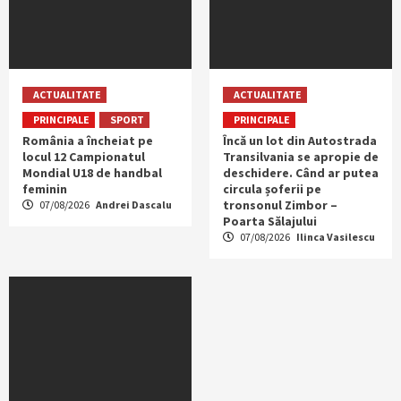
ACTUALITATE
ACTUALITATE
PRINCIPALE
SPORT
PRINCIPALE
România a încheiat pe
Încă un lot din Autostrada
locul 12 Campionatul
Transilvania se apropie de
Mondial U18 de handbal
deschidere. Când ar putea
feminin
circula șoferii pe
tronsonul Zimbor –
07/08/2026
Andrei Dascalu
Poarta Sălajului
07/08/2026
Ilinca Vasilescu