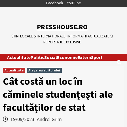
Skip
Facebook
YouTube
to
content
PRESSHOUSE.RO
ȘTIRI LOCALE ȘI INTERNAȚIONALE, INFORMAȚII ACTUALIZATE ȘI
REPORTAJE EXCLUSIVE
Actualitate
Politic
Social
Economie
Extern
Sport
Actualitate
Alegerea editorului
Cât costă un loc în
căminele studențești ale
facultăților de stat
19/09/2023
Andrei Grim