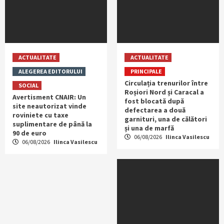
ACTUALITATE
ACTUALITATE
ALEGEREA EDITORULUI
PRINCIPALE
Circulația trenurilor între
SOCIAL
Roșiori Nord și Caracal a
Avertisment CNAIR: Un
fost blocată după
site neautorizat vinde
defectarea a două
roviniete cu taxe
garnituri, una de călători
suplimentare de până la
și una de marfă
90 de euro
06/08/2026
Ilinca Vasilescu
06/08/2026
Ilinca Vasilescu