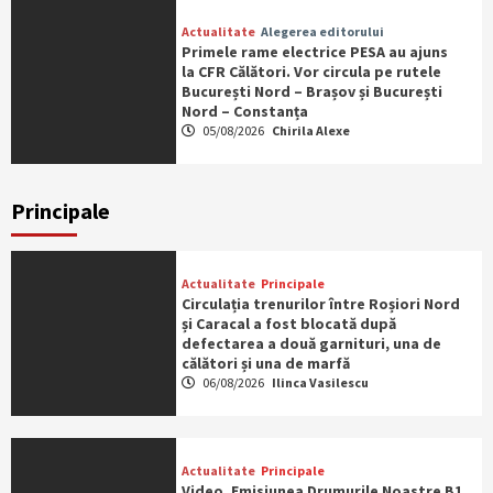
Actualitate
Alegerea editorului
Primele rame electrice PESA au ajuns
la CFR Călători. Vor circula pe rutele
București Nord – Brașov și București
Nord – Constanța
05/08/2026
Chirila Alexe
Principale
Actualitate
Principale
Circulația trenurilor între Roșiori Nord
și Caracal a fost blocată după
defectarea a două garnituri, una de
călători și una de marfă
06/08/2026
Ilinca Vasilescu
Actualitate
Principale
Video. Emisiunea Drumurile Noastre B1