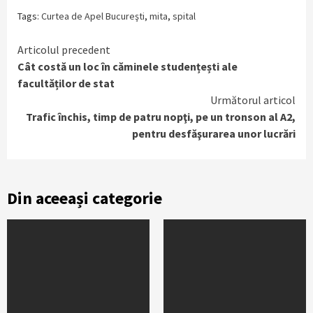
Tags:
Curtea de Apel Bucureşti
,
mita
,
spital
Continue
Articolul precedent
Cât costă un loc în căminele studențești ale
Reading
facultăților de stat
Următorul articol
Trafic închis, timp de patru nopţi, pe un tronson al A2,
pentru desfăşurarea unor lucrări
Din aceeași categorie