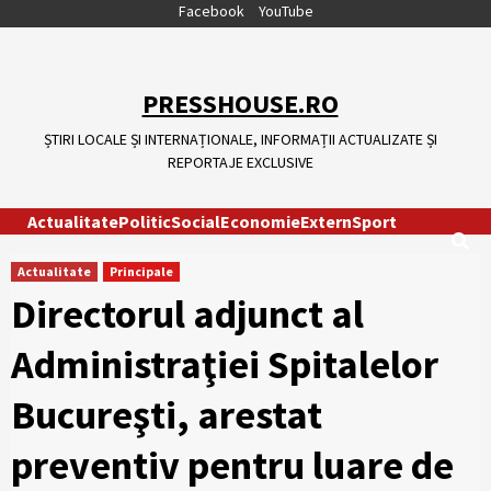
Skip
Facebook
YouTube
to
content
PRESSHOUSE.RO
ȘTIRI LOCALE ȘI INTERNAȚIONALE, INFORMAȚII ACTUALIZATE ȘI
REPORTAJE EXCLUSIVE
Actualitate
Politic
Social
Economie
Extern
Sport
Actualitate
Principale
Directorul adjunct al
Administraţiei Spitalelor
Bucureşti, arestat
preventiv pentru luare de