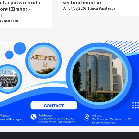
d ar putea circula
sectorul montan
sonul Zimbor –
07/08/2026
Ilinca Vasilescu
i
a Vasilescu