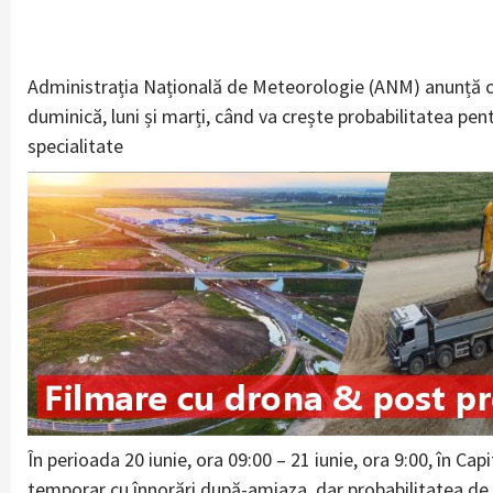
Administrația Națională de Meteorologie (ANM) anunță c
duminică, luni și marți, când va crește probabilitatea pen
specialitate
În perioada 20 iunie, ora 09:00 – 21 iunie, ora 9:00, în Cap
temporar cu înnorări după-amiaza, dar probabilitatea de p