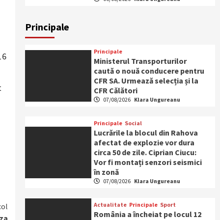
Principale
Principale
16
Ministerul Transporturilor
caută o nouă conducere pentru
CFR SA. Urmează selecția și la
t
CFR Călători
07/08/2026
Klara Ungureanu
Principale
Social
Lucrările la blocul din Rahova
afectat de explozie vor dura
circa 50 de zile. Ciprian Ciucu:
Vor fi montați senzori seismici
în zonă
07/08/2026
Klara Ungureanu
Actualitate
Principale
Sport
col
România a încheiat pe locul 12
uza