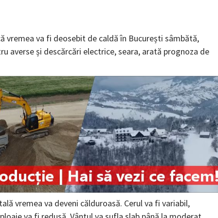
ă vremea va fi deosebit de caldă în București sâmbătă,
tru averse și descărcări electrice, seara, arată prognoza de
itală vremea va deveni călduroasă. Cerul va fi variabil,
loaie va fi redusă. Vântul va sufla slab până la moderat.