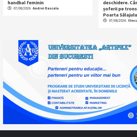
handbal feminin
deschidere. Cân
șoferii pe tron
07/08/2026
Andrei Dascalu
Poarta Sălajulu
07/08/2026
Ilinc