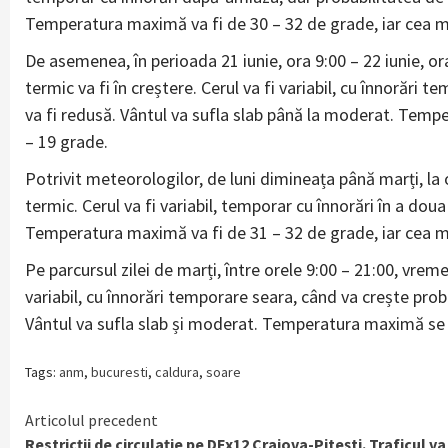
Temperatura maximă va fi de 30 – 32 de grade, iar cea m
De asemenea, în perioada 21 iunie, ora 9:00 – 22 iunie, o
termic va fi în creștere. Cerul va fi variabil, cu înnorăr
va fi redusă. Vântul va sufla slab până la moderat. Temp
– 19 grade.
Potrivit meteorologilor, de luni dimineața până marți, la 
termic. Cerul va fi variabil, temporar cu înnorări în a doua
Temperatura maximă va fi de 31 – 32 de grade, iar cea m
Pe parcursul zilei de marți, între orele 9:00 – 21:00, vre
variabil, cu înnorări temporare seara, când va crește proba
Vântul va sufla slab și moderat. Temperatura maximă se va
Tags:
anm
,
bucuresti
,
caldura
,
soare
Continue
Articolul precedent
Restricții de circulație pe DEx12 Craiova-Pitești. Traficul va 