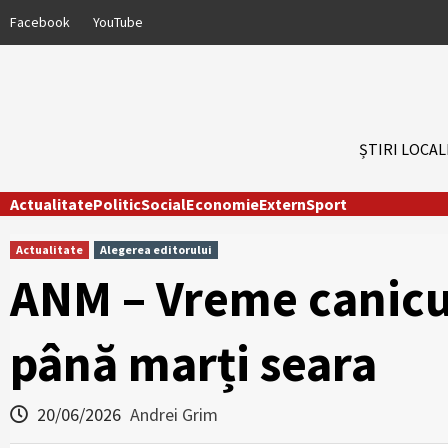
Skip
Facebook
YouTube
to
content
ȘTIRI LOCAL
Actualitate
Politic
Social
Economie
Extern
Sport
Actualitate
Alegerea editorului
ANM – Vreme canicul
până marți seara
20/06/2026
Andrei Grim