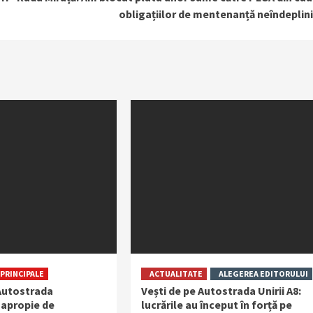
obligațiilor de mentenanță neîndeplin
PRINCIPALE
ACTUALITATE
ALEGEREA EDITORULUI
 Autostrada
Vești de pe Autostrada Unirii A8:
 apropie de
lucrările au început în forță pe