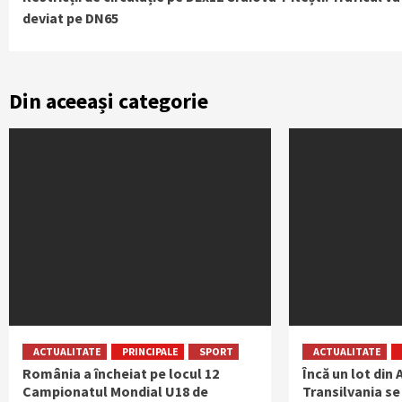
Reading
deviat pe DN65
Din aceeași categorie
ACTUALITATE
PRINCIPALE
SPORT
ACTUALITATE
România a încheiat pe locul 12
Încă un lot din
Campionatul Mondial U18 de
Transilvania se