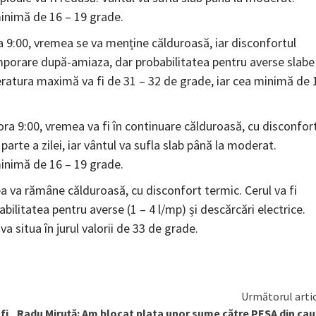
inimă de 16 – 19 grade.
ra 9:00, vremea se va menține călduroasă, iar disconfortul
i temporare după-amiaza, dar probabilitatea pentru averse slabe
eratura maximă va fi de 31 – 32 de grade, iar cea minimă de 
ora 9:00, vremea va fi în continuare călduroasă, cu disconfor
 parte a zilei, iar vântul va sufla slab până la moderat.
inimă de 16 – 19 grade.
mea va rămâne călduroasă, cu disconfort termic. Cerul va fi
bilitatea pentru averse (1 – 4 l/mp) și descărcări electrice.
 situa în jurul valorii de 33 de grade.
Următorul arti
fi
Radu Miruță: Am blocat plata unor sume către PESA din ca