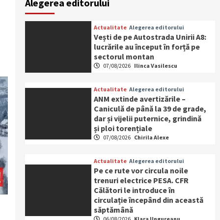
Alegerea editorului
Actualitate
Alegerea editorului
Vești de pe Autostrada Unirii A8:
lucrările au început în forță pe
sectorul montan
07/08/2026
Ilinca Vasilescu
Actualitate
Alegerea editorului
ANM extinde avertizările –
Caniculă de până la 39 de grade,
dar și vijelii puternice, grindină
și ploi torențiale
07/08/2026
Chirila Alexe
Actualitate
Alegerea editorului
Pe ce rute vor circula noile
trenuri electrice PESA. CFR
Călători le introduce în
circulație începând din această
săptămână
06/08/2026
Klara Ungureanu