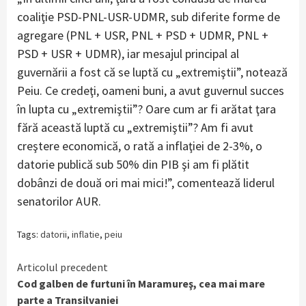
coaliţie PSD-PNL-USR-UDMR, sub diferite forme de
agregare (PNL + USR, PNL + PSD + UDMR, PNL +
PSD + USR + UDMR), iar mesajul principal al
guvernării a fost că se luptă cu „extremiştii”, notează
Peiu. Ce credeţi, oameni buni, a avut guvernul succes
în lupta cu „extremiştii”? Oare cum ar fi arătat ţara
fără această luptă cu „extremiştii”? Am fi avut
creştere economică, o rată a inflaţiei de 2-3%, o
datorie publică sub 50% din PIB şi am fi plătit
dobânzi de două ori mai mici!”, comentează liderul
senatorilor AUR.
Tags:
datorii
,
inflatie
,
peiu
Continue
Articolul precedent
Cod galben de furtuni în Maramureş, cea mai mare
Reading
parte a Transilvaniei