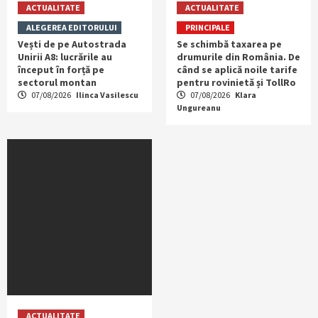
ACTUALITATE
ACTUALITATE
ALEGEREA EDITORULUI
PRINCIPALE
Vești de pe Autostrada
Se schimbă taxarea pe
Unirii A8: lucrările au
drumurile din România. De
început în forță pe
când se aplică noile tarife
sectorul montan
pentru rovinietă și TollRo
07/08/2026
Ilinca Vasilescu
07/08/2026
Klara
Ungureanu
ACTUALITATE