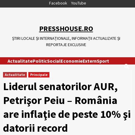
Skip
Facebook
YouTube
to
content
PRESSHOUSE.RO
ȘTIRI LOCALE ȘI INTERNAȚIONALE, INFORMAȚII ACTUALIZATE ȘI
REPORTAJE EXCLUSIVE
Actualitate
Politic
Social
Economie
Extern
Sport
Actualitate
Principale
Liderul senatorilor AUR,
Petrişor Peiu – România
are inflaţie de peste 10% şi
datorii record