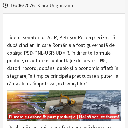
16/06/2026
Klara Ungureanu
Liderul senatorilor AUR, Petrişor Peiu a precizat că
după cinci ani în care România a fost guvernată de
coaliţia PSD-PNL-USR-UDMR, în diferite formule
politice, rezultatele sunt inflaţie de peste 10%,
datorii record, dobânzi duble şi o economie aflată în
stagnare, în timp ce principala preocupare a puterii a
rămas lupta împotriva „extremiştilor”.
„În ultimii cinci ani, ţara a fost condusă de marea