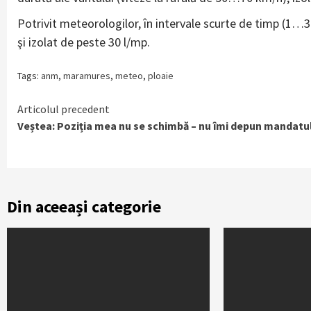
Potrivit meteorologilor, în intervale scurte de timp (1…
şi izolat de peste 30 l/mp.
Tags:
anm
,
maramures
,
meteo
,
ploaie
Continue
Articolul precedent
Veștea: Poziția mea nu se schimbă – nu îmi depun mandatu
Reading
Din aceeași categorie