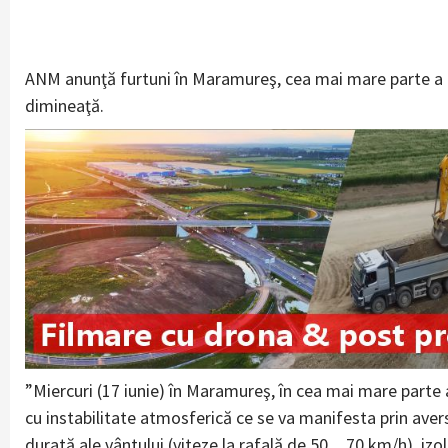
ANM anunţă furtuni în Maramureş, cea mai mare parte a Tr
dimineaţă.
”Miercuri (17 iunie) în Maramureş, în cea mai mare parte a 
cu instabilitate atmosferică ce se va manifesta prin averse
durată ale vântului (viteze la rafală de 50…70 km/h), izola