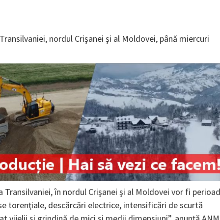
ansilvaniei, nordul Crişanei şi al Moldovei, până miercuri
Transilvaniei, în nordul Crişanei şi al Moldovei vor fi perioa
 torenţiale, descărcări electrice, intensificări de scurtă
t vijelii şi grindină de mici şi medii dimensiuni”, anunţă ANM