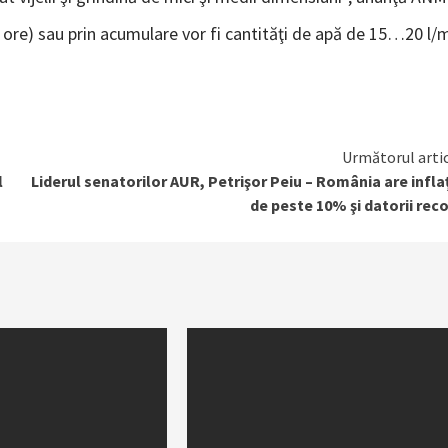
3 ore) sau prin acumulare vor fi cantităţi de apă de 15…20 l/
Următorul arti
l
Liderul senatorilor AUR, Petrişor Peiu – România are infla
de peste 10% şi datorii rec