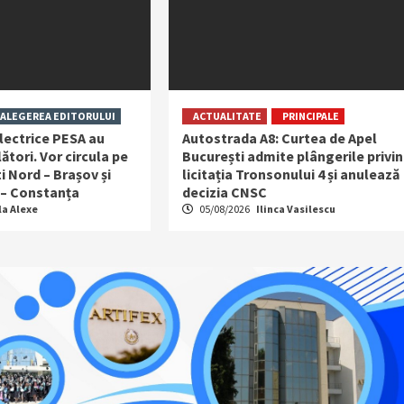
ALEGEREA EDITORULUI
ACTUALITATE
PRINCIPALE
lectrice PESA au
Autostrada A8: Curtea de Apel
ători. Vor circula pe
București admite plângerile privi
i Nord – Brașov și
licitația Tronsonului 4 și anulează
 – Constanța
decizia CNSC
la Alexe
05/08/2026
Ilinca Vasilescu