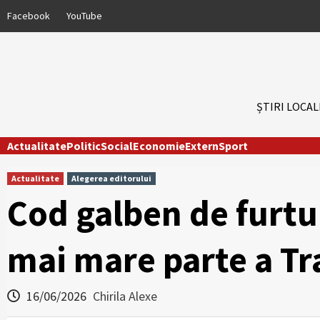
Skip
Facebook
YouTube
to
content
ȘTIRI LOCAL
Actualitate
Politic
Social
Economie
Extern
Sport
Actualitate
Alegerea editorului
Cod galben de furtu
mai mare parte a Tr
16/06/2026
Chirila Alexe