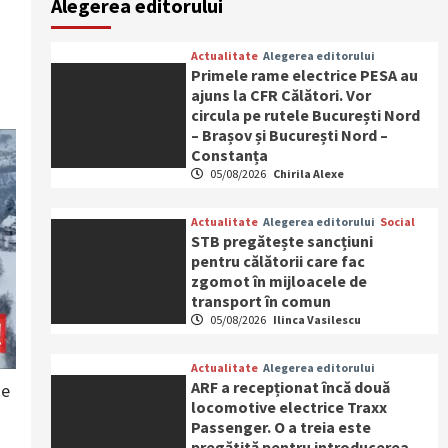
Alegerea editorului
Actualitate
Alegerea editorului
Primele rame electrice PESA au
ajuns la CFR Călători. Vor
circula pe rutele București Nord
– Brașov și București Nord –
Constanța
05/08/2026
Chirila Alexe
Actualitate
Alegerea editorului
Social
STB pregătește sancțiuni
pentru călătorii care fac
zgomot în mijloacele de
transport în comun
05/08/2026
Ilinca Vasilescu
Actualitate
Alegerea editorului
ARF a recepționat încă două
de
locomotive electrice Traxx
Passenger. O a treia este
.
pregătită pentru introducerea