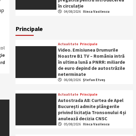
în circulație
mp
04/08/2026
Ilinca Vasilescu
Principale
Actualitate
Principale
col
Video. Emisiunea Drumurile
ţie
Noastre B1 TV – România intră
în ultima lună a PNRR: miliarde
ord
de euro depind de autostrăzile
neterminate
06/08/2026
Ștefan Etveș
Actualitate
Principale
Autostrada A8: Curtea de Apel
București admite plângerile
privind licitația Tronsonului 4 și
anulează decizia CNSC
05/08/2026
Ilinca Vasilescu