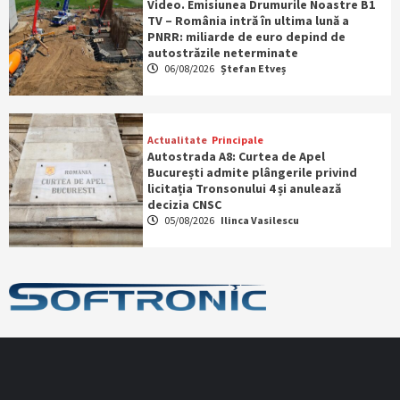
Video. Emisiunea Drumurile Noastre B1
TV – România intră în ultima lună a
PNRR: miliarde de euro depind de
autostrăzile neterminate
06/08/2026
Ștefan Etveș
Actualitate
Principale
Autostrada A8: Curtea de Apel
București admite plângerile privind
licitația Tronsonului 4 și anulează
decizia CNSC
05/08/2026
Ilinca Vasilescu