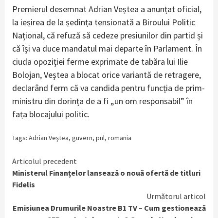
Premierul desemnat Adrian Veștea a anunțat oficial,
la ieșirea de la ședința tensionată a Biroului Politic
Național, că refuză să cedeze presiunilor din partid și
că își va duce mandatul mai departe în Parlament. În
ciuda opoziției ferme exprimate de tabăra lui Ilie
Bolojan, Veștea a blocat orice variantă de retragere,
declarând ferm că va candida pentru funcția de prim-
ministru din dorința de a fi „un om responsabil” în
fața blocajului politic.
Tags:
Adrian Veştea
,
guvern
,
pnl
,
romania
Continue
Articolul precedent
Ministerul Finanțelor lansează o nouă ofertă de titluri
Reading
Fidelis
Următorul articol
Emisiunea Drumurile Noastre B1 TV – Cum gestionează