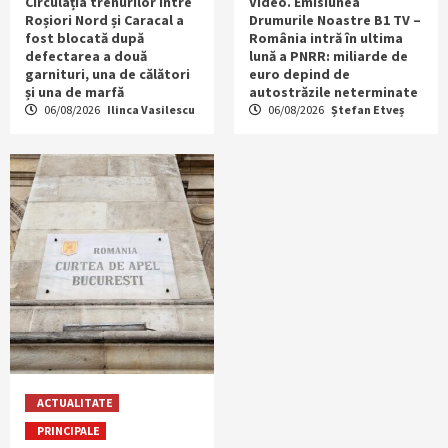
Circulația trenurilor între
Video. Emisiunea
Roșiori Nord și Caracal a
Drumurile Noastre B1 TV –
fost blocată după
România intră în ultima
defectarea a două
lună a PNRR: miliarde de
garnituri, una de călători
euro depind de
și una de marfă
autostrăzile neterminate
06/08/2026
Ilinca Vasilescu
06/08/2026
Ștefan Etveș
ACTUALITATE
PRINCIPALE