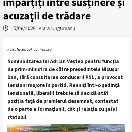
împărțiți între susținere și
acuzații de trădare
15/06/2026
Klara Ungureanu
Foto: facebook.com/pnl.ro
Nominalizarea lui Adrian Veștea pentru funcția
de prim-ministru de către președintele Nicușor
Dan, fără consultarea conducerii PNL, a provocat
tensiuni majore în partid. Reuniți într-o ședință
tensionată, liberalii trebuie să decidă atât
poziția față de premierul desemnat, contestat
de o parte a formațiunii, cât și relația cu șeful
statului.