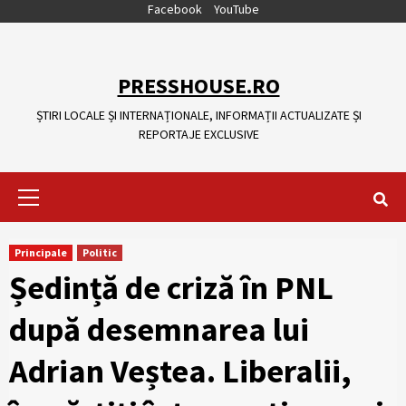
Skip
Facebook
YouTube
to
content
PRESSHOUSE.RO
ȘTIRI LOCALE ȘI INTERNAȚIONALE, INFORMAȚII ACTUALIZATE ȘI
REPORTAJE EXCLUSIVE
Primary
Menu
Principale
Politic
Ședință de criză în PNL
după desemnarea lui
Adrian Veștea. Liberalii,