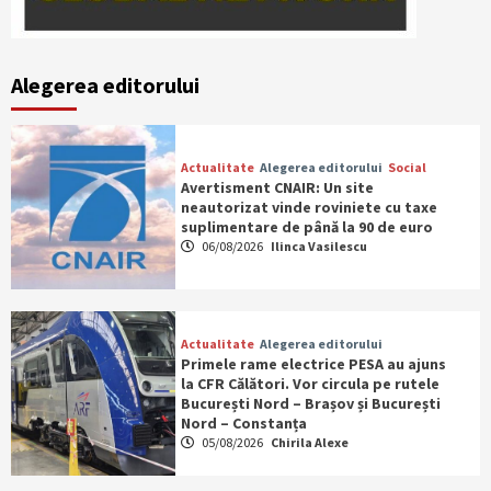
Alegerea editorului
Actualitate
Alegerea editorului
Social
Avertisment CNAIR: Un site
neautorizat vinde roviniete cu taxe
suplimentare de până la 90 de euro
06/08/2026
Ilinca Vasilescu
Actualitate
Alegerea editorului
Primele rame electrice PESA au ajuns
la CFR Călători. Vor circula pe rutele
București Nord – Brașov și București
Nord – Constanța
05/08/2026
Chirila Alexe