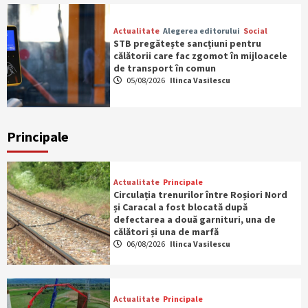
Actualitate
Alegerea editorului
Social
STB pregătește sancțiuni pentru
călătorii care fac zgomot în mijloacele
de transport în comun
05/08/2026
Ilinca Vasilescu
Principale
Actualitate
Principale
Circulația trenurilor între Roșiori Nord
și Caracal a fost blocată după
defectarea a două garnituri, una de
călători și una de marfă
06/08/2026
Ilinca Vasilescu
Actualitate
Principale