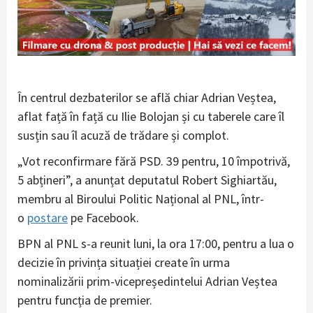
În centrul dezbaterilor se află chiar Adrian Veștea,
aflat față în față cu Ilie Bolojan și cu taberele care îl
susțin sau îl acuză de trădare și complot.
„Vot reconfirmare fără PSD. 39 pentru, 10 împotrivă,
5 abțineri”, a anunțat deputatul Robert Sighiartău,
membru al Biroului Politic Național al PNL, într-
o
postare
pe Facebook.
BPN al PNL s-a reunit luni, la ora 17:00, pentru a lua o
decizie în privința situației create în urma
nominalizării prim-vicepreședintelui Adrian Veștea
pentru funcția de premier.