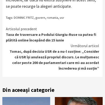
se poate recurge la alegeri anticipate.
Tags:
DOMINIC FRITZ
,
guvern
,
romania
,
usr
Continue
Articolul precedent
Taxa de traversare a Podului Giurgiu-Ruse va putea fi
Reading
plătită online începând din 15 iunie
Următorul articol
Tomac, după decizia USR de a nu-l susține: „Consider
că USR își anulează propriul discurs. Le mulțumesc
celor peste 200 de parlamentari care mi-au acordat
încrederea și mă susțin”
Din aceeași categorie