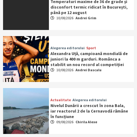
Temperaturi maxime de 36 de grade și
disconfort termic ridicat în București,
până pe 12 august
10/08/2026
Andrei Grim
Alegerea editorului
Sport
Alexandra Uță, campioană mondială de
juniori la 400 m garduri. Românca a
stabilit un nou record al competiției
10/08/2026
Andrei Dascalu
Actualitate
Alegerea editorului
Nivelul Dunării a crescut în zona Bala,
iar reactorul 2 de la Cernavodă rămâne
în funcțiune
09/08/2026
Chirila Alexe