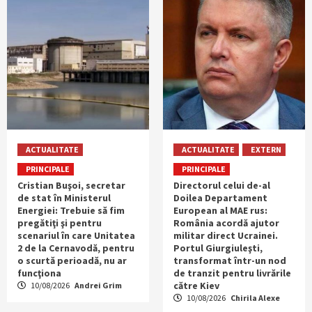
ACTUALITATE
ACTUALITATE
EXTERN
PRINCIPALE
PRINCIPALE
Cristian Buşoi, secretar
Directorul celui de-al
de stat în Ministerul
Doilea Departament
Energiei: Trebuie să fim
European al MAE rus:
pregătiţi şi pentru
România acordă ajutor
scenariul în care Unitatea
militar direct Ucrainei.
2 de la Cernavodă, pentru
Portul Giurgiuleşti,
o scurtă perioadă, nu ar
transformat într-un nod
funcţiona
de tranzit pentru livrările
către Kiev
10/08/2026
Andrei Grim
10/08/2026
Chirila Alexe