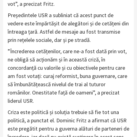
vot”, a precizat Fritz.
Președintele USR a subliniat că acest punct de
vedere este împărtășit de alegători și de cetățeni din
întreaga țară. Astfel de mesaje au fost transmise
prin rețelele sociale, dar și pe stradă.
”Încrederea cetățenilor, care ne-a fost dată prin vot,
ne obligă să acționăm și în această criză, în
concordanță cu valorile și cu obiectivele pentru care
am fost votați: curaj reformist, buna guvernare, care
să îmbunătățească nivelul de trai al tuturor
românilor. Onestitate față de oameni”, a precizat
liderul USR.
Criza este politică și soluția trebuie să fie tot una
politică, a punctat el. Dominic Fritz a afirmat că USR
este pregătit pentru a guverna alături de parteneri de
încredere, iar dacă nu există susținere în acest sens,