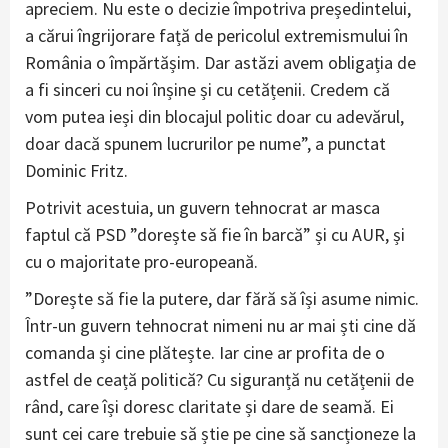
apreciem. Nu este o decizie împotriva președintelui,
a cărui îngrijorare față de pericolul extremismului în
România o împărtășim. Dar astăzi avem obligația de
a fi sinceri cu noi înșine și cu cetățenii. Credem că
vom putea ieși din blocajul politic doar cu adevărul,
doar dacă spunem lucrurilor pe nume”, a punctat
Dominic Fritz.
Potrivit acestuia, un guvern tehnocrat ar masca
faptul că PSD ”dorește să fie în barcă” și cu AUR, și
cu o majoritate pro-europeană.
”Dorește să fie la putere, dar fără să își asume nimic.
Într-un guvern tehnocrat nimeni nu ar mai ști cine dă
comanda și cine plătește. Iar cine ar profita de o
astfel de ceață politică? Cu siguranță nu cetățenii de
rând, care își doresc claritate și dare de seamă. Ei
sunt cei care trebuie să știe pe cine să sancționeze la