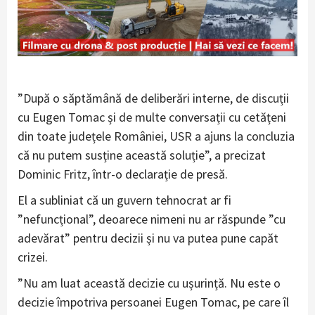
”După o săptămână de deliberări interne, de discuții
cu Eugen Tomac și de multe conversații cu cetățeni
din toate județele României, USR a ajuns la concluzia
că nu putem susține această soluție”, a precizat
Dominic Fritz, într-o declarație de presă.
El a subliniat că un guvern tehnocrat ar fi
”nefuncțional”, deoarece nimeni nu ar răspunde ”cu
adevărat” pentru decizii și nu va putea pune capăt
crizei.
”Nu am luat această decizie cu ușurință. Nu este o
decizie împotriva persoanei Eugen Tomac, pe care îl