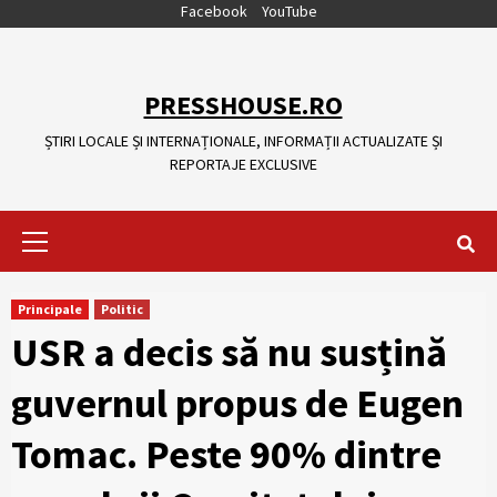
Skip
Facebook
YouTube
to
content
PRESSHOUSE.RO
ȘTIRI LOCALE ȘI INTERNAȚIONALE, INFORMAȚII ACTUALIZATE ȘI
REPORTAJE EXCLUSIVE
Primary
Menu
Principale
Politic
USR a decis să nu susțină
guvernul propus de Eugen
Tomac. Peste 90% dintre