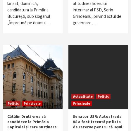
lansat, duminică,
atitudinea liderului
candidatura la Primăria
interimar al PSD, Sorin
București, sub sloganul
Grindeanu, privind actul de
„Împreună pe drumul…
guvernare,…
Actualitate
Politic
Politic
Principale
Principale
Cătălin Drulă vrea să
Senator USR: Autostrada
candideze la Primăria
A8 a fost trecută pe lista
Capitalei și cere susținere
de rezerve pentru că Iașul