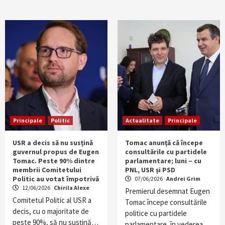
Principale
Politic
Actualitate
Principale
USR a decis să nu susțină
Tomac anunță că începe
guvernul propus de Eugen
consultările cu partidele
Tomac. Peste 90% dintre
parlamentare; luni – cu
membrii Comitetului
PNL, USR și PSD
Politic au votat împotrivă
07/06/2026
Andrei Grim
12/06/2026
Chirila Alexe
Premierul desemnat Eugen
Comitetul Politic al USR a
Tomac începe consultările
decis, cu o majoritate de
politice cu partidele
peste 90%, să nu susțină…
parlamentare, în vederea