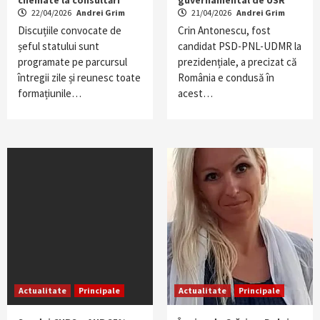
chemate la consultări
guvernamental de USR
22/04/2026
Andrei Grim
21/04/2026
Andrei Grim
Discuțiile convocate de
Crin Antonescu, fost
șeful statului sunt
candidat PSD-PNL-UDMR la
programate pe parcursul
prezidențiale, a precizat că
întregii zile și reunesc toate
România e condusă în
formațiunile…
acest…
Actualitate
Principale
Actualitate
Principale