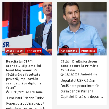
Actualitate
Principale
Actualitate
Principale
Reacția lui CTP în
Cătălin Drulă și-a depus
scandalul diplomei lui
candidatura la Primăria
Ionuț Moșteanu: „O
Capitalei
făcătură de facultate
12/11/2025
Andrei Grim
privată, implicată în
Deputatul USR Cătălin
scandaluri cu diplome
Drulă este primul intrat în
false”
cursa pentru Primăria
27/11/2025
Andrei Grim
Capitalei. Drulă și-a depus…
Jurnalistul Cristian Tudor
Popescu a publicat joi, 27
noiembrie, un text critic la