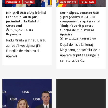
Principale
Politic
Actualitate
Principale
Miniștrii USR ai Apărării și
Sorin Șipoș, senator USR
Economiei au depus
și președintele CA-ului
jurământul la Palatul
companiei de apă și canal
Cotroceni
Timiș, favorit pentru
funcția de ministru al
23/12/2025
Klara
Apărăre
Ungureanu
10/12/2025
Andrei Grim
Radu Miruță și Irineu Darău
După demisia lui Ionuț
au fost învestiți marți în
Moșteanu, portofoliul de la
funcțiile de ministru al
Apărare ar putea ajunge la
Apărării…
senatorul USR…