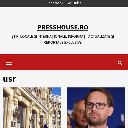
Skip
Facebook
YouTube
to
content
PRESSHOUSE.RO
ȘTIRI LOCALE ȘI INTERNAȚIONALE, INFORMAȚII ACTUALIZATE ȘI
REPORTAJE EXCLUSIVE
Primary
Menu
usr