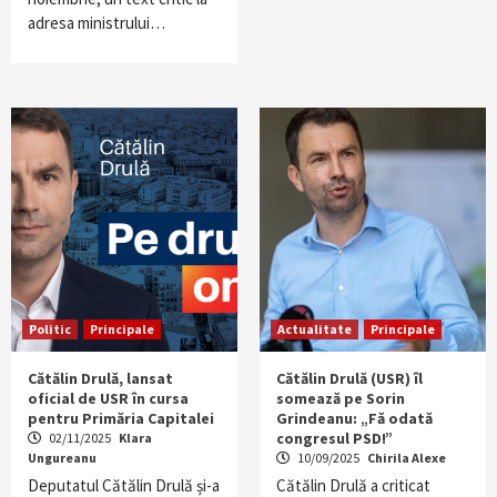
adresa ministrului…
Politic
Principale
Actualitate
Principale
Cătălin Drulă, lansat
Cătălin Drulă (USR) îl
oficial de USR în cursa
somează pe Sorin
pentru Primăria Capitalei
Grindeanu: „Fă odată
congresul PSD!”
02/11/2025
Klara
Ungureanu
10/09/2025
Chirila Alexe
Deputatul Cătălin Drulă și-a
Cătălin Drulă a criticat