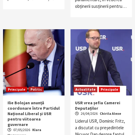
obținerii susținerii pentru…
Principale
Politic
Actualitate
Principale
Ilie Bolojan anunță
USR vrea șefia Camerei
coordonare între Partidul
Deputaților
Național Liberal și USR
26/04/2026
Chirila Alexe
pentru viitoarea
Liderul USR, Dominic Fritz,
guvernare
a discutat cu președintele
07/05/2026
Klara
Nicușor Dan despre faptul