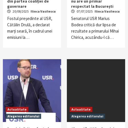
din partea coaliției de
nu are un primar
guvernare
respectat la București
20/08/2025
Ilinca Vasilescu
07/07/2025
Ilinca Vasilescu
Fostul președinte al USR,
Senatorul USR Marius
Cătălin Drulă, a declarat
Bodea critică dur lipsa de
marți seară, în cadrul unei
rezultate a primarului Mihai
emisiuni la…
Chirica, acuzându-l că…
Actualitate
Actualitate
Alegerea editorului
Alegerea editorului