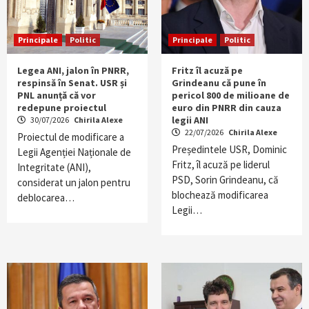
Principale
Politic
Principale
Politic
Legea ANI, jalon în PNRR,
Fritz îl acuză pe
respinsă în Senat. USR și
Grindeanu că pune în
PNL anunță că vor
pericol 800 de milioane de
redepune proiectul
euro din PNRR din cauza
legii ANI
30/07/2026
Chirila Alexe
22/07/2026
Chirila Alexe
Proiectul de modificare a
Președintele USR, Dominic
Legii Agenției Naționale de
Fritz, îl acuză pe liderul
Integritate (ANI),
PSD, Sorin Grindeanu, că
considerat un jalon pentru
blochează modificarea
deblocarea…
Legii…