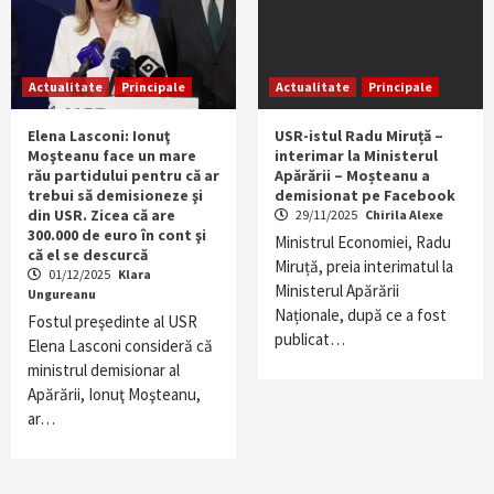
Actualitate
Principale
Actualitate
Principale
Elena Lasconi: Ionuţ
USR-istul Radu Miruță –
Moşteanu face un mare
interimar la Ministerul
rău partidului pentru că ar
Apărării – Moșteanu a
trebui să demisioneze şi
demisionat pe Facebook
din USR. Zicea că are
29/11/2025
Chirila Alexe
300.000 de euro în cont şi
Ministrul Economiei, Radu
că el se descurcă
Miruță, preia interimatul la
01/12/2025
Klara
Ministerul Apărării
Ungureanu
Naționale, după ce a fost
Fostul preşedinte al USR
publicat…
Elena Lasconi consideră că
ministrul demisionar al
Apărării, Ionuţ Moşteanu,
ar…