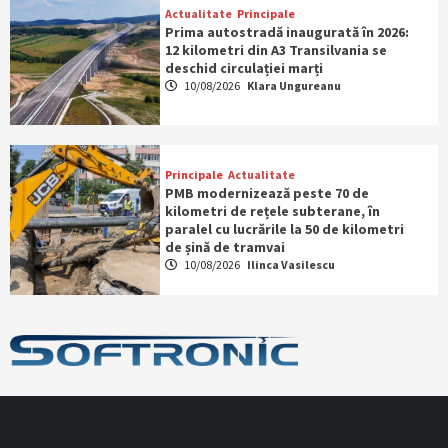
Actualitate
Principale
Prima autostradă inaugurată în 2026:
12 kilometri din A3 Transilvania se
deschid circulației marți
10/08/2026
Klara Ungureanu
Principale
Actualitate
PMB modernizează peste 70 de
kilometri de rețele subterane, în
paralel cu lucrările la 50 de kilometri
de șină de tramvai
10/08/2026
Ilinca Vasilescu