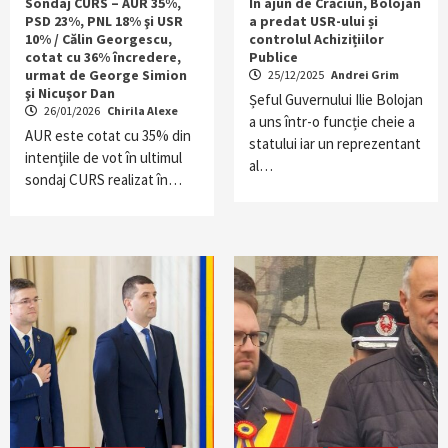
Sondaj CURS – AUR 35%,
În ajun de Crăciun, Bolojan
PSD 23%, PNL 18% şi USR
a predat USR-ului și
10% / Călin Georgescu,
controlul Achizițiilor
cotat cu 36% încredere,
Publice
urmat de George Simion
25/12/2025
Andrei Grim
şi Nicuşor Dan
Șeful Guvernului Ilie Bolojan
26/01/2026
Chirila Alexe
a uns într-o funcție cheie a
AUR este cotat cu 35% din
statului iar un reprezentant
intenţiile de vot în ultimul
al…
sondaj CURS realizat în…