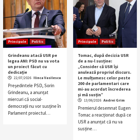
Principale
Politic
Principale
Politic
Grindeanu atacă USR pe
Tomac, după decizia USR
legea ANI: PSD nu va vota
de a nu-l susține:
un proiect făcut cu
„Consider că USR își
dedicație
anulează propriul discurs.
Le mulțumesc celor peste
22/07/2026
Ilinca Vasilescu
200 de parlamentari care
Președintele PSD, Sorin
mi-au acordat încrederea
Grindeanu, a anunțat
și mă susțin”
miercuri că social-
13/06/2026
Andrei Grim
democrații nu vor susține în
Premierul desemnat Eugen
Parlament proiectul…
Tomac a reacționat după ce
USR a anunțat că nu va
susține…