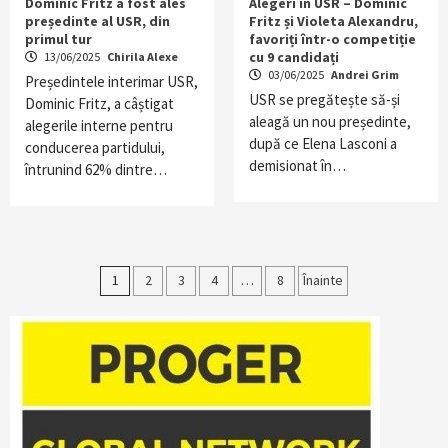
Dominic Fritz a fost ales
Alegeri în USR – Dominic
președinte al USR, din
Fritz și Violeta Alexandru,
primul tur
favoriți într-o competiție
cu 9 candidați
13/06/2025
Chirila Alexe
03/06/2025
Andrei Grim
Președintele interimar USR,
USR se pregătește să-și
Dominic Fritz, a câștigat
aleagă un nou președinte,
alegerile interne pentru
după ce Elena Lasconi a
conducerea partidului,
demisionat în…
întrunind 62% dintre…
Paginație
1
2
3
4
…
8
Înainte
articole