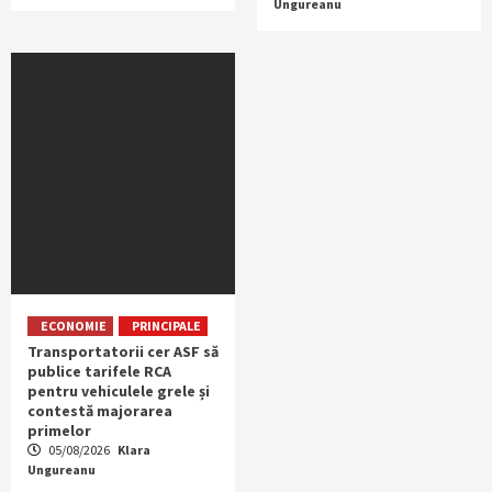
Ungureanu
ECONOMIE
PRINCIPALE
Transportatorii cer ASF să
publice tarifele RCA
pentru vehiculele grele și
contestă majorarea
primelor
05/08/2026
Klara
Ungureanu