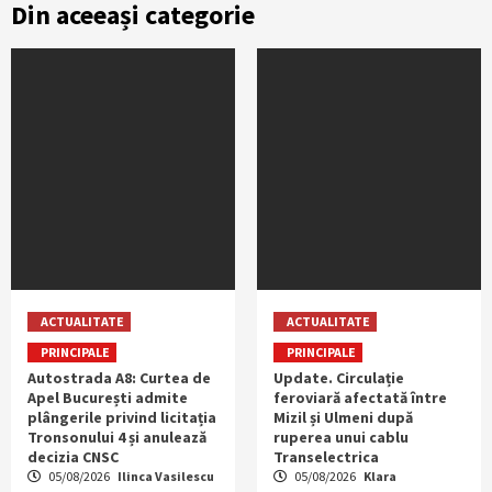
Din aceeași categorie
ACTUALITATE
ACTUALITATE
PRINCIPALE
PRINCIPALE
Autostrada A8: Curtea de
Update. Circulație
Apel București admite
feroviară afectată între
plângerile privind licitația
Mizil și Ulmeni după
Tronsonului 4 și anulează
ruperea unui cablu
decizia CNSC
Transelectrica
05/08/2026
Ilinca Vasilescu
05/08/2026
Klara