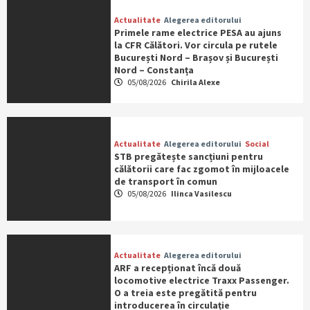
Actualitate
Alegerea editorului
Primele rame electrice PESA au ajuns
la CFR Călători. Vor circula pe rutele
București Nord – Brașov și București
Nord – Constanța
05/08/2026
Chirila Alexe
Actualitate
Alegerea editorului
Social
STB pregătește sancțiuni pentru
călătorii care fac zgomot în mijloacele
de transport în comun
05/08/2026
Ilinca Vasilescu
Actualitate
Alegerea editorului
ARF a recepționat încă două
locomotive electrice Traxx Passenger.
O a treia este pregătită pentru
introducerea în circulație