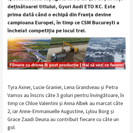
deținătoarei titlului, Gyori Audi ETO KC. Este
prima dată când o echipă din Franța devine
campioana Europei, în timp ce CSM București a
încheiat competiția pe locul trei.
Tyra Axner, Lucie Granier, Lena Grandveau și Petra
Vamos au înscris câte 3 goluri pentru învingătoare, în
timp ce Chloe Valentini și Anna Albek au marcat câte
2, iar Anne-Emmanuelle Augustine, Lylou Borg și
Grace Zaadi Deuna au contribuit fiecare cu câte un
gol.