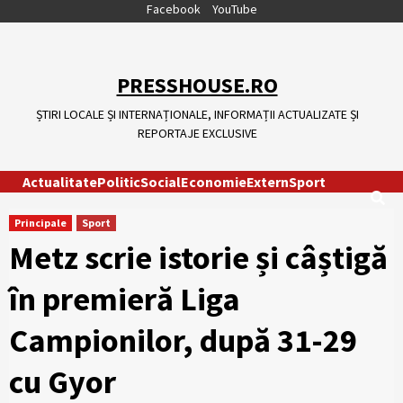
Skip
Facebook
YouTube
to
content
PRESSHOUSE.RO
ȘTIRI LOCALE ȘI INTERNAȚIONALE, INFORMAȚII ACTUALIZATE ȘI
REPORTAJE EXCLUSIVE
Actualitate
Politic
Social
Economie
Extern
Sport
Principale
Sport
Metz scrie istorie și câștigă
în premieră Liga
Campionilor, după 31-29
cu Gyor