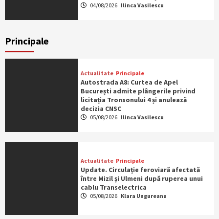
04/08/2026
Ilinca Vasilescu
Principale
Actualitate
Principale
Autostrada A8: Curtea de Apel
București admite plângerile privind
licitația Tronsonului 4 și anulează
decizia CNSC
05/08/2026
Ilinca Vasilescu
Actualitate
Principale
Update. Circulație feroviară afectată
între Mizil și Ulmeni după ruperea unui
cablu Transelectrica
05/08/2026
Klara Ungureanu