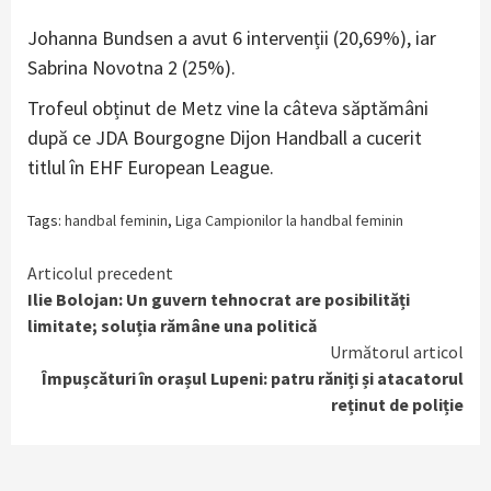
Johanna Bundsen a avut 6 intervenții (20,69%), iar
Sabrina Novotna 2 (25%).
Trofeul obținut de Metz vine la câteva săptămâni
după ce JDA Bourgogne Dijon Handball a cucerit
titlul în EHF European League.
Tags:
handbal feminin
,
Liga Campionilor la handbal feminin
Continue
Articolul precedent
Ilie Bolojan: Un guvern tehnocrat are posibilități
Reading
limitate; soluția rămâne una politică
Următorul articol
Împușcături în orașul Lupeni: patru răniți și atacatorul
reținut de poliție