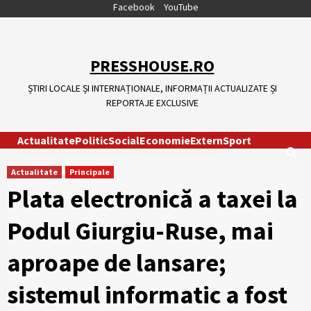
Skip
Facebook
YouTube
to
content
PRESSHOUSE.RO
ȘTIRI LOCALE ȘI INTERNAȚIONALE, INFORMAȚII ACTUALIZATE ȘI
REPORTAJE EXCLUSIVE
Actualitate
Politic
Social
Economie
Extern
Sport
Actualitate
Principale
Plata electronică a taxei la
Podul Giurgiu-Ruse, mai
aproape de lansare;
sistemul informatic a fost