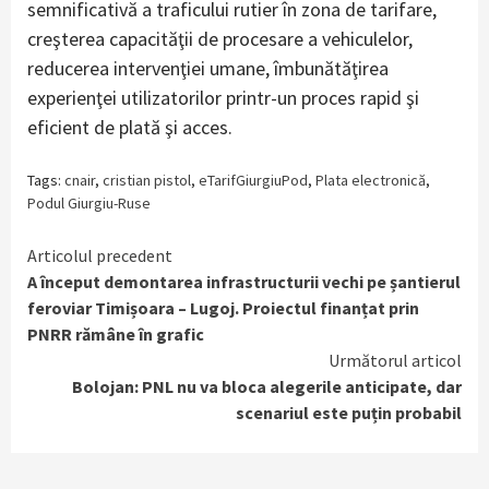
semnificativă a traficului rutier în zona de tarifare,
creşterea capacităţii de procesare a vehiculelor,
reducerea intervenţiei umane, îmbunătăţirea
experienţei utilizatorilor printr-un proces rapid şi
eficient de plată şi acces.
Tags:
cnair
,
cristian pistol
,
eTarifGiurgiuPod
,
Plata electronică
,
Podul Giurgiu-Ruse
Continue
Articolul precedent
A început demontarea infrastructurii vechi pe șantierul
Reading
feroviar Timișoara – Lugoj. Proiectul finanțat prin
PNRR rămâne în grafic
Următorul articol
Bolojan: PNL nu va bloca alegerile anticipate, dar
scenariul este puțin probabil