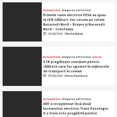
Actualitate
Alegerea editorului
Primele rame electrice PESA au ajuns
la CFR Călători. Vor circula pe rutele
București Nord – Brașov și București
Nord – Constanța
05/08/2026
Chirila Alexe
Actualitate
Alegerea editorului
Social
STB pregătește sancțiuni pentru
călătorii care fac zgomot în mijloacele
de transport în comun
05/08/2026
Ilinca Vasilescu
Actualitate
Alegerea editorului
ARF a recepționat încă două
locomotive electrice Traxx Passenger.
O a treia este pregătită pentru