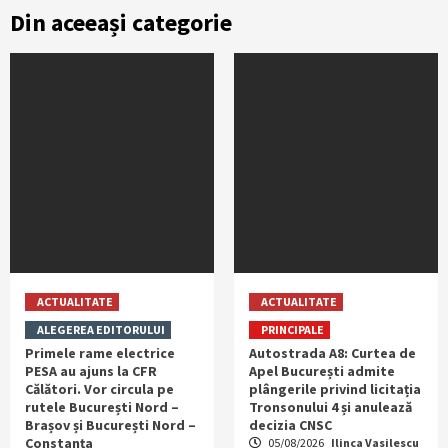
Din aceeași categorie
ACTUALITATE
ACTUALITATE
ALEGEREA EDITORULUI
PRINCIPALE
Primele rame electrice
Autostrada A8: Curtea de
PESA au ajuns la CFR
Apel București admite
Călători. Vor circula pe
plângerile privind licitația
rutele București Nord –
Tronsonului 4 și anulează
Brașov și București Nord –
decizia CNSC
Constanța
05/08/2026
Ilinca Vasilescu