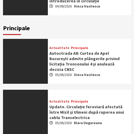
introducerea în circulație
04/08/2026
Ilinca Vasilescu
Principale
Actualitate
Principale
Autostrada A8: Curtea de Apel
București admite plângerile privind
licitația Tronsonului 4 și anulează
decizia CNSC
05/08/2026
Ilinca Vasilescu
Actualitate
Principale
Update. Circulație feroviară afectată
între Mizil și Ulmeni după ruperea unui
cablu Transelectrica
05/08/2026
Klara Ungureanu