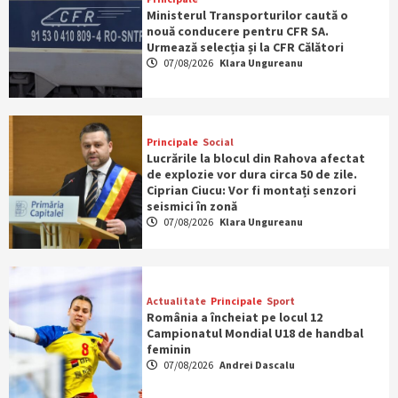
Ministerul Transporturilor caută o
nouă conducere pentru CFR SA.
Urmează selecția și la CFR Călători
07/08/2026
Klara Ungureanu
Principale
Social
Lucrările la blocul din Rahova afectat
de explozie vor dura circa 50 de zile.
Ciprian Ciucu: Vor fi montați senzori
seismici în zonă
07/08/2026
Klara Ungureanu
Actualitate
Principale
Sport
România a încheiat pe locul 12
Campionatul Mondial U18 de handbal
feminin
07/08/2026
Andrei Dascalu