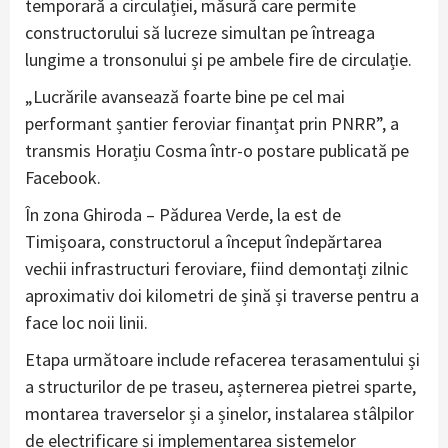
temporară a circulației, măsură care permite
constructorului să lucreze simultan pe întreaga
lungime a tronsonului și pe ambele fire de circulație.
„Lucrările avansează foarte bine pe cel mai
performant șantier feroviar finanțat prin PNRR”, a
transmis Horațiu Cosma într-o postare publicată pe
Facebook.
În zona Ghiroda – Pădurea Verde, la est de
Timișoara, constructorul a început îndepărtarea
vechii infrastructuri feroviare, fiind demontați zilnic
aproximativ doi kilometri de șină și traverse pentru a
face loc noii linii.
Etapa următoare include refacerea terasamentului și
a structurilor de pe traseu, așternerea pietrei sparte,
montarea traverselor și a șinelor, instalarea stâlpilor
de electrificare și implementarea sistemelor