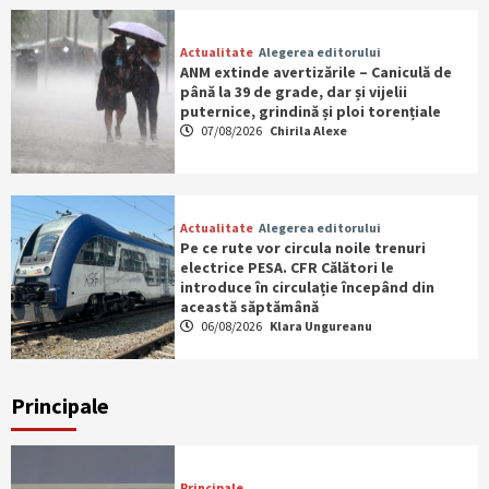
Actualitate
Alegerea editorului
ANM extinde avertizările – Caniculă de
până la 39 de grade, dar și vijelii
puternice, grindină și ploi torențiale
07/08/2026
Chirila Alexe
Actualitate
Alegerea editorului
Pe ce rute vor circula noile trenuri
electrice PESA. CFR Călători le
introduce în circulație începând din
această săptămână
06/08/2026
Klara Ungureanu
Principale
Principale