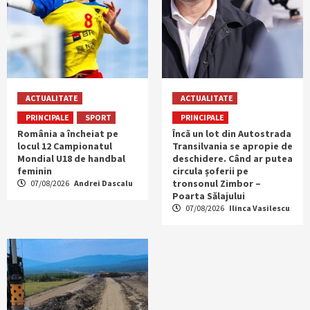
ACTUALITATE
ACTUALITATE
PRINCIPALE
SPORT
PRINCIPALE
România a încheiat pe
Încă un lot din Autostrada
locul 12 Campionatul
Transilvania se apropie de
Mondial U18 de handbal
deschidere. Când ar putea
feminin
circula șoferii pe
tronsonul Zimbor –
07/08/2026
Andrei Dascalu
Poarta Sălajului
07/08/2026
Ilinca Vasilescu