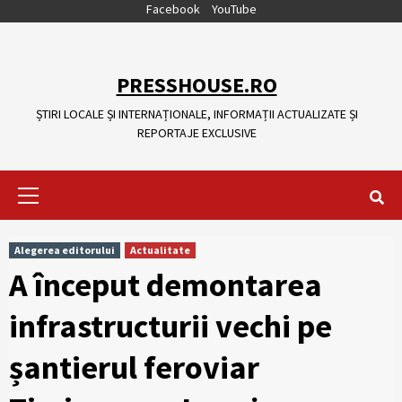
Skip
Facebook
YouTube
to
content
PRESSHOUSE.RO
ȘTIRI LOCALE ȘI INTERNAȚIONALE, INFORMAȚII ACTUALIZATE ȘI
REPORTAJE EXCLUSIVE
Primary
Menu
Alegerea editorului
Actualitate
A început demontarea
infrastructurii vechi pe
șantierul feroviar