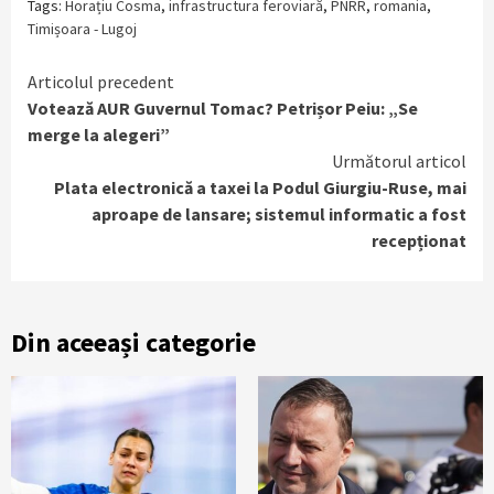
Tags:
Horațiu Cosma
,
infrastructura feroviară
,
PNRR
,
romania
,
Timișoara - Lugoj
Continue
Articolul precedent
Votează AUR Guvernul Tomac? Petrișor Peiu: „Se
Reading
merge la alegeri”
Următorul articol
Plata electronică a taxei la Podul Giurgiu-Ruse, mai
aproape de lansare; sistemul informatic a fost
recepționat
Din aceeași categorie