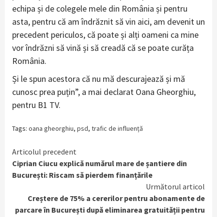
echipa și de colegele mele din România și pentru
asta, pentru că am îndrăznit să vin aici, am devenit un
precedent periculos, că poate și alți oameni ca mine
vor îndrăzni să vină și să creadă că se poate curăța
România.
Și le spun acestora că nu mă descurajează și mă
cunosc prea puțin”, a mai declarat Oana Gheorghiu,
pentru B1 TV.
Tags:
oana gheorghiu
,
psd
,
trafic de influență
Continue
Articolul precedent
Ciprian Ciucu explică numărul mare de șantiere din
Reading
București: Riscam să pierdem finanțările
Următorul articol
Creștere de 75% a cererilor pentru abonamente de
parcare în București după eliminarea gratuității pentru