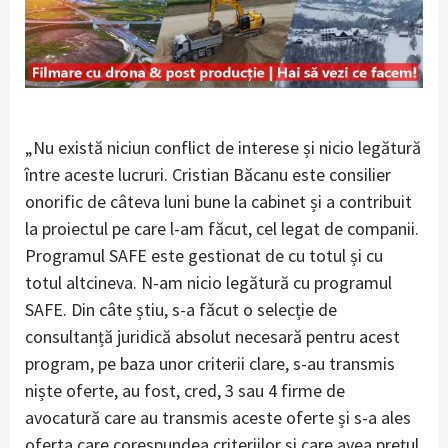
„Nu există niciun conflict de interese și nicio legătură
între aceste lucruri. Cristian Băcanu este consilier
onorific de câteva luni bune la cabinet și a contribuit
la proiectul pe care l-am făcut, cel legat de companii.
Programul SAFE este gestionat de cu totul și cu
totul altcineva. N-am nicio legătură cu programul
SAFE. Din câte știu, s-a făcut o selecție de
consultanță juridică absolut necesară pentru acest
program, pe baza unor criterii clare, s-au transmis
niște oferte, au fost, cred, 3 sau 4 firme de
avocatură care au transmis aceste oferte și s-a ales
oferta care corespundea criteriilor și care avea prețul