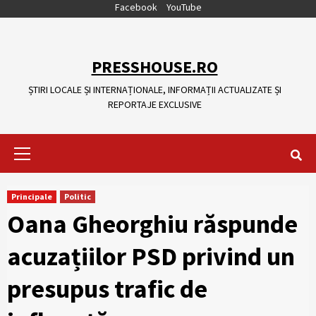
Skip
Facebook
YouTube
to
content
PRESSHOUSE.RO
ȘTIRI LOCALE ȘI INTERNAȚIONALE, INFORMAȚII ACTUALIZATE ȘI
REPORTAJE EXCLUSIVE
Primary
Menu
Principale
Politic
Oana Gheorghiu răspunde
acuzațiilor PSD privind un
presupus trafic de