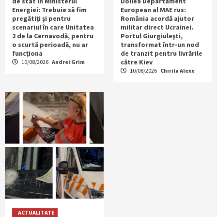
de stat în Ministerul
Doilea Departament
Energiei: Trebuie să fim
European al MAE rus:
pregătiţi şi pentru
România acordă ajutor
scenariul în care Unitatea
militar direct Ucrainei.
2 de la Cernavodă, pentru
Portul Giurgiuleşti,
o scurtă perioadă, nu ar
transformat într-un nod
funcţiona
de tranzit pentru livrările
către Kiev
10/08/2026
Andrei Grim
10/08/2026
Chirila Alexe
ACTUALITATE