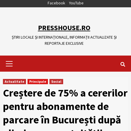
Skip
Facebook
YouTube
to
content
PRESSHOUSE.RO
ȘTIRI LOCALE ȘI INTERNAȚIONALE, INFORMAȚII ACTUALIZATE ȘI
REPORTAJE EXCLUSIVE
Primary
Menu
Actualitate
Principale
Social
Creștere de 75% a cererilor
pentru abonamente de
parcare în București după