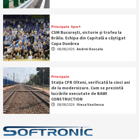
Principale
Sport
CSM București, victorie și trofeu la
Brăila. Echipa din Capitală a câștigat
Cupa Dunărea
08/08/2026
Andrei Dascalu
Principale
Stația CFR Olteni, verificată la cinci ani
de la modernizare. Cum se prezintă
lucrările executate de BAWI
CONSTRUCTION
08/08/2026
Ilinca Vasilescu