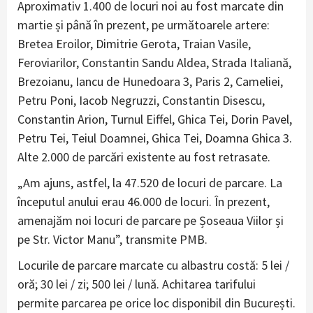
Aproximativ 1.400 de locuri noi au fost marcate din
martie și până în prezent, pe următoarele artere:
Bretea Eroilor, Dimitrie Gerota, Traian Vasile,
Feroviarilor, Constantin Sandu Aldea, Strada Italiană,
Brezoianu, Iancu de Hunedoara 3, Paris 2, Cameliei,
Petru Poni, Iacob Negruzzi, Constantin Disescu,
Constantin Arion, Turnul Eiffel, Ghica Tei, Dorin Pavel,
Petru Tei, Teiul Doamnei, Ghica Tei, Doamna Ghica 3.
Alte 2.000 de parcări existente au fost retrasate.
„Am ajuns, astfel, la 47.520 de locuri de parcare. La
începutul anului erau 46.000 de locuri. În prezent,
amenajăm noi locuri de parcare pe Șoseaua Viilor și
pe Str. Victor Manu”, transmite PMB.
Locurile de parcare marcate cu albastru costă: 5 lei /
oră; 30 lei / zi; 500 lei / lună. Achitarea tarifului
permite parcarea pe orice loc disponibil din București.