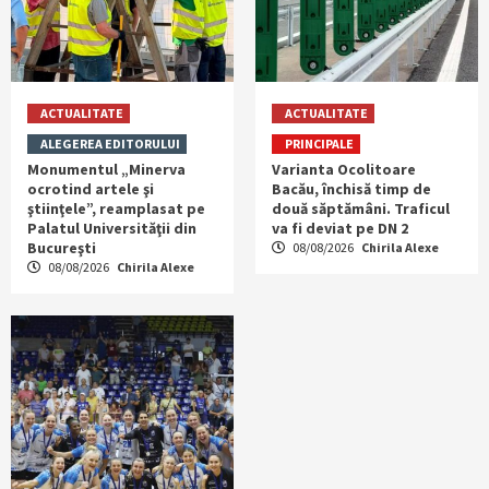
ACTUALITATE
ACTUALITATE
ALEGEREA EDITORULUI
PRINCIPALE
Monumentul „Minerva
Varianta Ocolitoare
ocrotind artele şi
Bacău, închisă timp de
ştiinţele”, reamplasat pe
două săptămâni. Traficul
Palatul Universităţii din
va fi deviat pe DN 2
Bucureşti
08/08/2026
Chirila Alexe
08/08/2026
Chirila Alexe