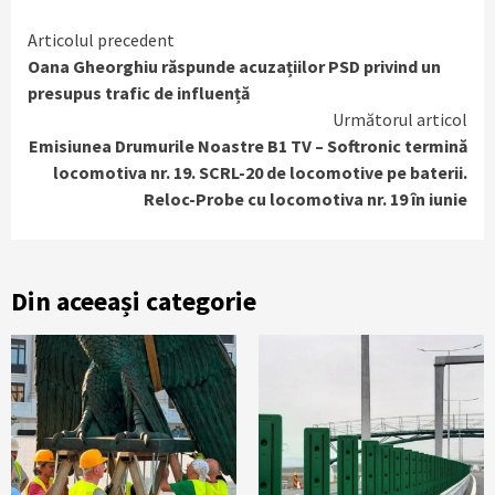
Continue
Articolul precedent
Oana Gheorghiu răspunde acuzațiilor PSD privind un
Reading
presupus trafic de influență
Următorul articol
Emisiunea Drumurile Noastre B1 TV – Softronic termină
locomotiva nr. 19. SCRL-20 de locomotive pe baterii.
Reloc-Probe cu locomotiva nr. 19 în iunie
Din aceeași categorie