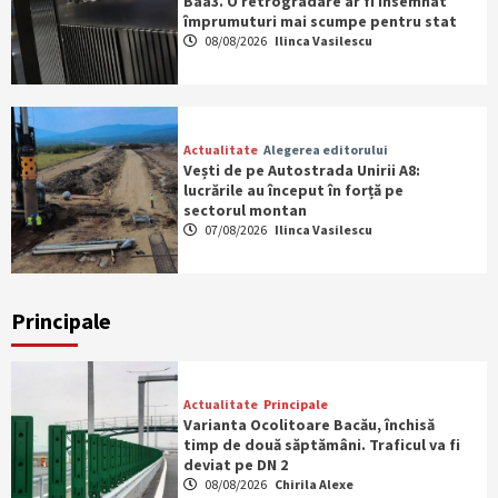
Baa3. O retrogradare ar fi însemnat
împrumuturi mai scumpe pentru stat
08/08/2026
Ilinca Vasilescu
Actualitate
Alegerea editorului
Vești de pe Autostrada Unirii A8:
lucrările au început în forță pe
sectorul montan
07/08/2026
Ilinca Vasilescu
Principale
Actualitate
Principale
Varianta Ocolitoare Bacău, închisă
timp de două săptămâni. Traficul va fi
deviat pe DN 2
08/08/2026
Chirila Alexe