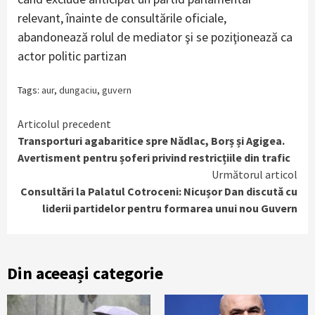
relevant, înainte de consultările oficiale,
abandonează rolul de mediator şi se poziţionează ca
actor politic partizan
Tags:
aur
,
dungaciu
,
guvern
Continue
Articolul precedent
Transporturi agabaritice spre Nădlac, Borș și Agigea.
Reading
Avertisment pentru șoferi privind restricțiile din trafic
Următorul articol
Consultări la Palatul Cotroceni: Nicușor Dan discută cu
liderii partidelor pentru formarea unui nou Guvern
Din aceeași categorie