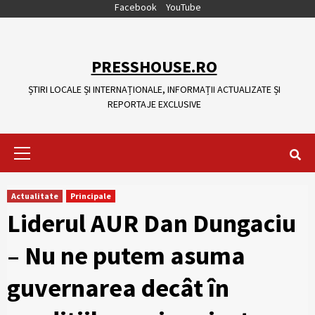
Skip
Facebook
YouTube
to
content
PRESSHOUSE.RO
ȘTIRI LOCALE ȘI INTERNAȚIONALE, INFORMAȚII ACTUALIZATE ȘI
REPORTAJE EXCLUSIVE
Primary
Menu
Actualitate
Principale
Liderul AUR Dan Dungaciu
– Nu ne putem asuma
guvernarea decât în