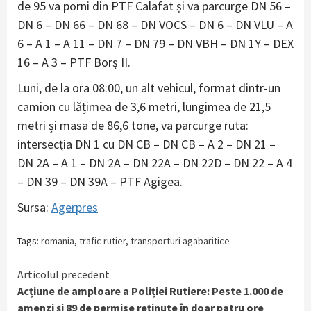
de 95 va porni din PTF Calafat și va parcurge DN 56 –
DN 6 – DN 66 – DN 68 – DN VOCS – DN 6 – DN VLU – A
6 – A 1 – A 11 – DN 7 – DN 79 – DN VBH – DN 1Y – DEX
16 – A 3 – PTF Borș II.
Luni, de la ora 08:00, un alt vehicul, format dintr-un
camion cu lățimea de 3,6 metri, lungimea de 21,5
metri și masa de 86,6 tone, va parcurge ruta:
intersecția DN 1 cu DN CB – DN CB – A 2 – DN 21 –
DN 2A – A 1 – DN 2A – DN 22A – DN 22D – DN 22 – A 4
– DN 39 – DN 39A – PTF Agigea.
Sursa:
Agerpres
Tags:
romania
,
trafic rutier
,
transporturi agabaritice
Continue
Articolul precedent
Acțiune de amploare a Poliției Rutiere: Peste 1.000 de
Reading
amenzi și 89 de permise reținute în doar patru ore