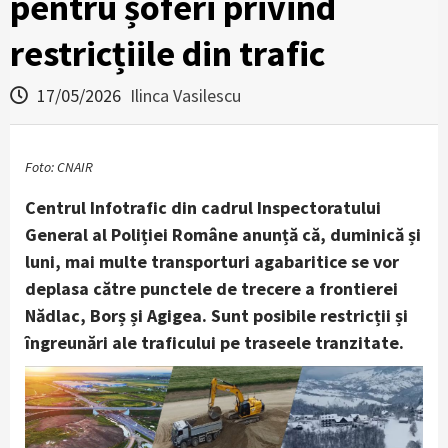
pentru șoferi privind
restricțiile din trafic
17/05/2026
Ilinca Vasilescu
Foto: CNAIR
Centrul Infotrafic din cadrul Inspectoratului
General al Poliției Române anunță că, duminică și
luni, mai multe transporturi agabaritice se vor
deplasa către punctele de trecere a frontierei
Nădlac, Borș și Agigea. Sunt posibile restricții și
îngreunări ale traficului pe traseele tranzitate.