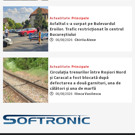
Actualitate
Principale
Asfaltul s-a surpat pe Bulevardul
Eroilor. Trafic restricționat în centrul
Bucureștiului
06/08/2026
Chirila Alexe
Actualitate
Principale
Circulația trenurilor între Roșiori Nord
și Caracal a fost blocată după
defectarea a două garnituri, una de
călători și una de marfă
06/08/2026
Ilinca Vasilescu