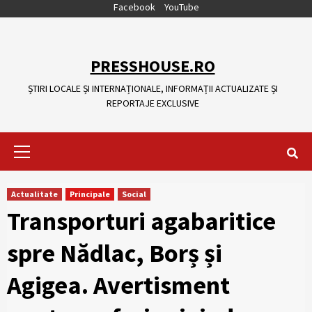
Skip
Facebook
YouTube
to
content
PRESSHOUSE.RO
ȘTIRI LOCALE ȘI INTERNAȚIONALE, INFORMAȚII ACTUALIZATE ȘI
REPORTAJE EXCLUSIVE
Primary
Menu
Actualitate
Principale
Social
Transporturi agabaritice
spre Nădlac, Borș și
Agigea. Avertisment