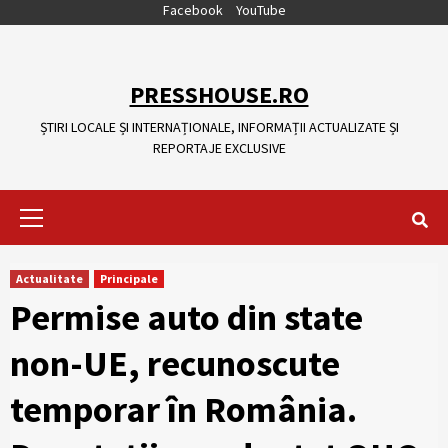
Skip
Facebook
YouTube
to
content
PRESSHOUSE.RO
ȘTIRI LOCALE ȘI INTERNAȚIONALE, INFORMAȚII ACTUALIZATE ȘI
REPORTAJE EXCLUSIVE
Primary
Menu
Actualitate
Principale
Permise auto din state
non-UE, recunoscute
temporar în România.