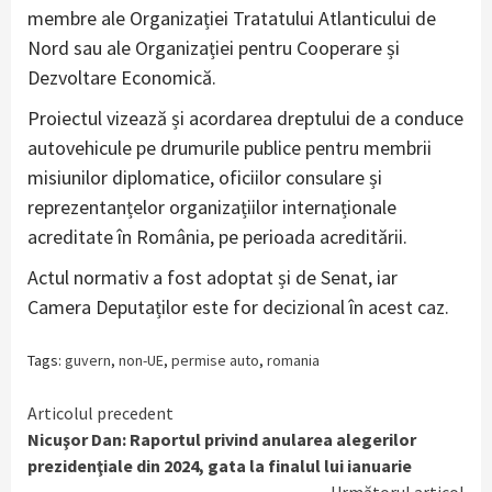
membre ale Organizației Tratatului Atlanticului de
Nord sau ale Organizației pentru Cooperare și
Dezvoltare Economică.
Proiectul vizează și acordarea dreptului de a conduce
autovehicule pe drumurile publice pentru membrii
misiunilor diplomatice, oficiilor consulare și
reprezentanțelor organizațiilor internaționale
acreditate în România, pe perioada acreditării.
Actul normativ a fost adoptat și de Senat, iar
Camera Deputaților este for decizional în acest caz.
Tags:
guvern
,
non-UE
,
permise auto
,
romania
Continue
Articolul precedent
Nicuşor Dan: Raportul privind anularea alegerilor
Reading
prezidenţiale din 2024, gata la finalul lui ianuarie