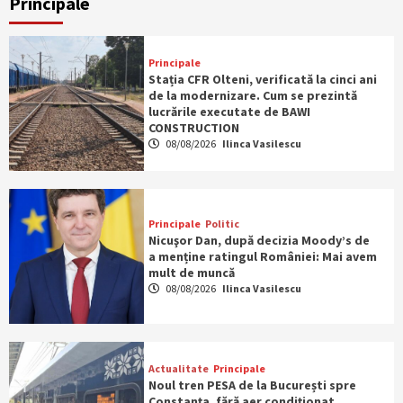
Principale
Principale
Stația CFR Olteni, verificată la cinci ani
de la modernizare. Cum se prezintă
lucrările executate de BAWI
CONSTRUCTION
08/08/2026
Ilinca Vasilescu
Principale
Politic
Nicuşor Dan, după decizia Moody’s de
a menține ratingul României: Mai avem
mult de muncă
08/08/2026
Ilinca Vasilescu
Actualitate
Principale
Noul tren PESA de la București spre
Constanța, fără aer condiționat.