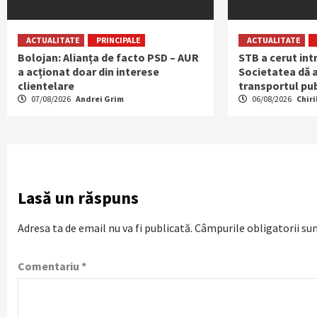
ACTUALITATE
PRINCIPALE
ACTUALITATE
Bolojan: Alianța de facto PSD – AUR
STB a cerut int
a acționat doar din interese
Societatea dă a
clientelare
transportul pub
07/08/2026
Andrei Grim
06/08/2026
Chiri
Lasă un răspuns
Adresa ta de email nu va fi publicată.
Câmpurile obligatorii su
Comentariu
*