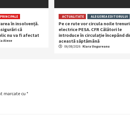
PRINCIPALE
ACTUALITATE
ALEGEREA EDITORULUI
rarea în insolvență.
Pe ce rute vor circula noile trenuri
sigurări că
electrice PESA. CFR Călători le
lic nu va fi afectat
introduce în circulație începând di
această săptămână
la Alexe
06/08/2026
Klara Ungureanu
nt marcate cu
*