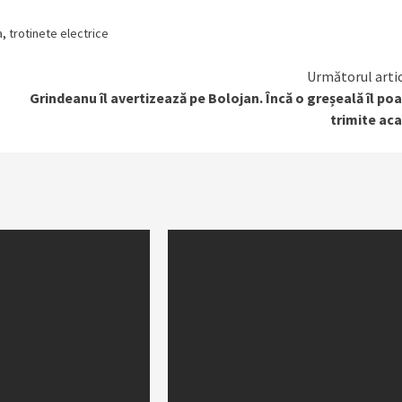
a
,
trotinete electrice
Următorul arti
Grindeanu îl avertizează pe Bolojan. Încă o greșeală îl po
trimite ac