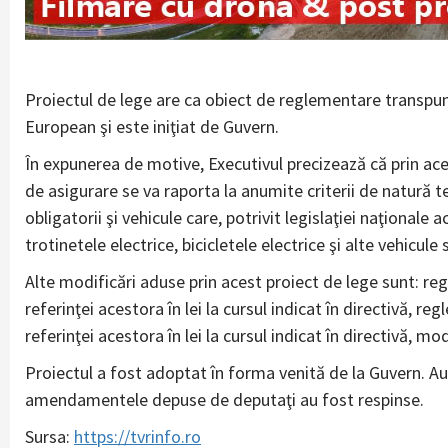
Proiectul de lege are ca obiect de reglementare transpun
European şi este iniţiat de Guvern.
În expunerea de motive, Executivul precizează că prin acest
de asigurare se va raporta la anumite criterii de natură te
obligatorii şi vehicule care, potrivit legislaţiei naţionale
trotinetele electrice, bicicletele electrice şi alte vehicule 
Alte modificări aduse prin acest proiect de lege sunt: re
referinţei acestora în lei la cursul indicat în directivă, 
referinţei acestora în lei la cursul indicat în directivă, m
Proiectul a fost adoptat în forma venită de la Guvern. 
amendamentele depuse de deputaţi au fost respinse.
Sursa:
https://tvrinfo.ro