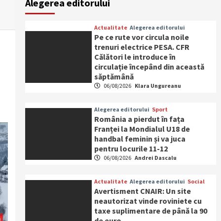
Alegerea editorului
Actualitate
Alegerea editorului
Pe ce rute vor circula noile
trenuri electrice PESA. CFR
Călători le introduce în
circulație începând din această
săptămână
06/08/2026
Klara Ungureanu
Alegerea editorului
Sport
România a pierdut în fața
Franței la Mondialul U18 de
handbal feminin și va juca
pentru locurile 11-12
06/08/2026
Andrei Dascalu
Actualitate
Alegerea editorului
Social
Avertisment CNAIR: Un site
neautorizat vinde roviniete cu
taxe suplimentare de până la 90
de euro