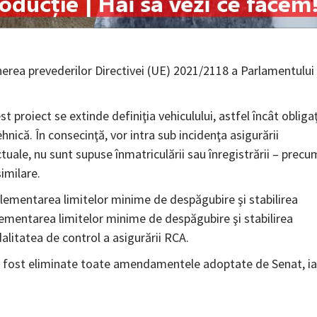
erea prevederilor Directivei (UE) 2021/2118 a Parlamentului
 proiect se extinde definiţia vehiculului, astfel încât obliga
hnică. În consecinţă, vor intra sub incidenţa asigurării
 actuale, nu sunt supuse înmatriculării sau înregistrării – precu
similare.
glementarea limitelor minime de despăgubire şi stabilirea
reglementarea limitelor minime de despăgubire şi stabilirea
odalitatea de control a asigurării RCA.
Au fost eliminate toate amendamentele adoptate de Senat, ia