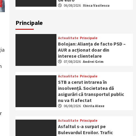
06/08/2026
Ilinca Vasilescu
Principale
Actualitate
Principale
Bolojan: Alianța de facto PSD –
ţia
AUR a acționat doar din
interese clientelare
07/08/2026
Andrei Grim
m
Actualitate
Principale
STB a cerut intrarea în
insolvență. Societatea dă
asigurări că transportul public
nu va fi afectat
06/08/2026
Chirila Alexe
r
Actualitate
Principale
Asfaltul s-a surpat pe
Bulevardul Eroilor. Trafic