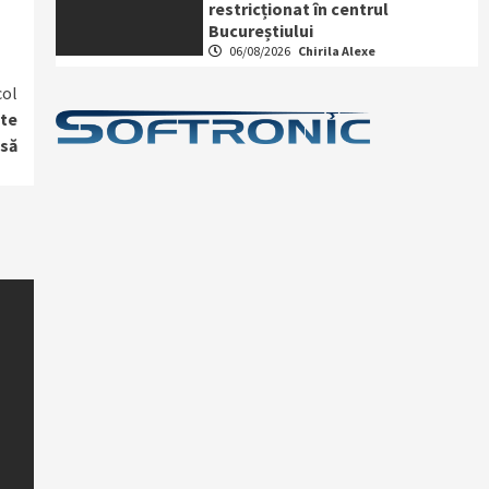
restricționat în centrul
Bucureștiului
06/08/2026
Chirila Alexe
col
ate
asă