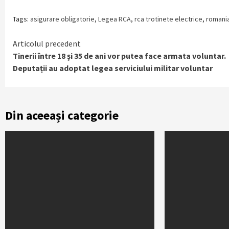
Tags:
asigurare obligatorie
,
Legea RCA
,
rca trotinete electrice
,
romani
Continue
Articolul precedent
Tinerii între 18 și 35 de ani vor putea face armata voluntar.
Reading
Deputații au adoptat legea serviciului militar voluntar
Din aceeași categorie