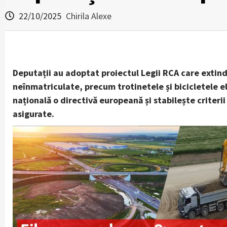
22/10/2025
Chirila Alexe
Deputații au adoptat proiectul Legii RCA care extind
neînmatriculate, precum trotinetele și bicicletele el
națională o directivă europeană și stabilește criteri
asigurate.