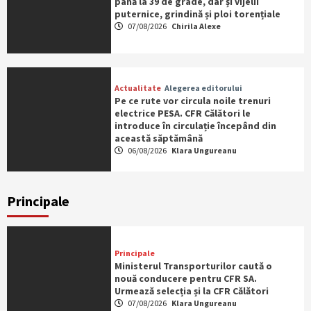
până la 39 de grade, dar și vijelii
puternice, grindină și ploi torențiale
07/08/2026
Chirila Alexe
Actualitate
Alegerea editorului
Pe ce rute vor circula noile trenuri
electrice PESA. CFR Călători le
introduce în circulație începând din
această săptămână
06/08/2026
Klara Ungureanu
Principale
Principale
Ministerul Transporturilor caută o
nouă conducere pentru CFR SA.
Urmează selecția și la CFR Călători
07/08/2026
Klara Ungureanu