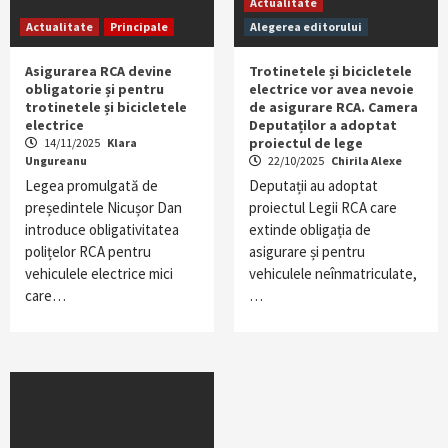
Actualitate
Actualitate
Principale
Alegerea editorului
Asigurarea RCA devine
Trotinetele și bicicletele
obligatorie și pentru
electrice vor avea nevoie
trotinetele și bicicletele
de asigurare RCA. Camera
electrice
Deputaților a adoptat
proiectul de lege
14/11/2025
Klara
Ungureanu
22/10/2025
Chirila Alexe
Legea promulgată de
Deputații au adoptat
președintele Nicușor Dan
proiectul Legii RCA care
introduce obligativitatea
extinde obligația de
polițelor RCA pentru
asigurare și pentru
vehiculele electrice mici
vehiculele neînmatriculate,
care…
…