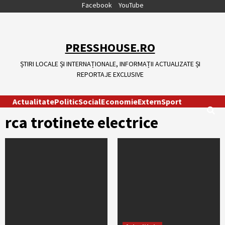
Skip
Facebook
YouTube
to
content
PRESSHOUSE.RO
ȘTIRI LOCALE ȘI INTERNAȚIONALE, INFORMAȚII ACTUALIZATE ȘI
REPORTAJE EXCLUSIVE
Actualitate
Politic
Social
Economie
Extern
Sport
rca trotinete electrice