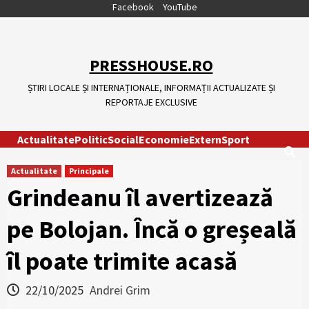
Skip
Facebook
YouTube
to
content
PRESSHOUSE.RO
ȘTIRI LOCALE ȘI INTERNAȚIONALE, INFORMAȚII ACTUALIZATE ȘI
REPORTAJE EXCLUSIVE
Actualitate
Politic
Social
Economie
Extern
Sport
Actualitate
Principale
Grindeanu îl avertizează
pe Bolojan. Încă o greșeală
îl poate trimite acasă
22/10/2025
Andrei Grim