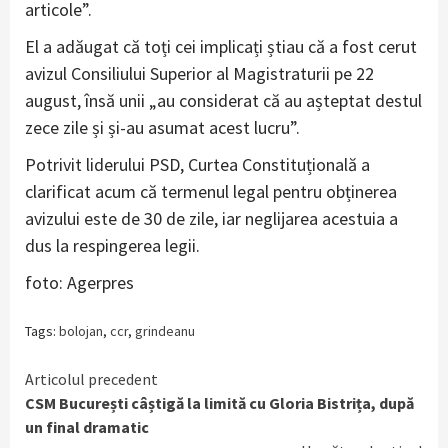
articole”.
El a adăugat că toți cei implicați știau că a fost cerut
avizul Consiliului Superior al Magistraturii pe 22
august, însă unii „au considerat că au așteptat destul
zece zile și și-au asumat acest lucru”.
Potrivit liderului PSD, Curtea Constituțională a
clarificat acum că termenul legal pentru obținerea
avizului este de 30 de zile, iar neglijarea acestuia a
dus la respingerea legii.
foto: Agerpres
Tags:
bolojan
,
ccr
,
grindeanu
Continue
Articolul precedent
CSM București câștigă la limită cu Gloria Bistrița, după
Reading
un final dramatic