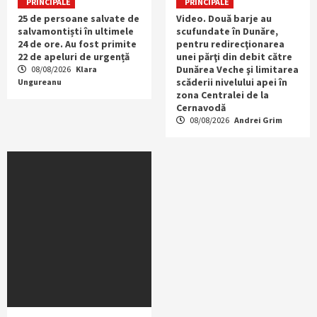
PRINCIPALE
PRINCIPALE
25 de persoane salvate de
Video. Două barje au
salvamontiști în ultimele
scufundate în Dunăre,
24 de ore. Au fost primite
pentru redirecţionarea
22 de apeluri de urgență
unei părţi din debit către
Dunărea Veche şi limitarea
08/08/2026
Klara
scăderii nivelului apei în
Ungureanu
zona Centralei de la
Cernavodă
08/08/2026
Andrei Grim