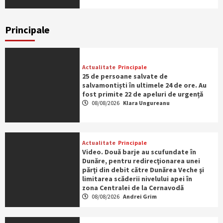
Principale
Actualitate
Principale
25 de persoane salvate de
salvamontiști în ultimele 24 de ore. Au
fost primite 22 de apeluri de urgență
08/08/2026
Klara Ungureanu
Actualitate
Principale
Video. Două barje au scufundate în
Dunăre, pentru redirecţionarea unei
părţi din debit către Dunărea Veche şi
limitarea scăderii nivelului apei în
zona Centralei de la Cernavodă
08/08/2026
Andrei Grim