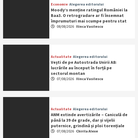
Economie
Alegerea editorului
Moody’s menține ratingul României la
Baa3. O retrogradare ar fi însemnat
împrumuturi mai scumpe pentru stat
08/08/2026
Ilinca Vasilescu
Actualitate
Alegerea editorului
Vești de pe Autostrada Unirii A8:
lucrările au început în forță pe
sectorul montan
07/08/2026
Ilinca Vasilescu
Actualitate
Alegerea editorului
ANM extinde avertizările – Caniculă de
până la 39 de grade, dar și vijelii
puternice, grindină și ploi torențiale
07/08/2026
Chirila Alexe