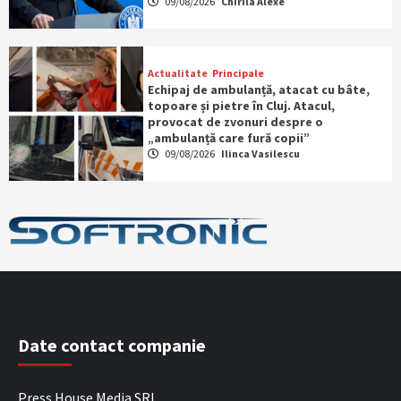
09/08/2026
Chirila Alexe
Actualitate
Principale
Echipaj de ambulanță, atacat cu bâte,
topoare și pietre în Cluj. Atacul,
provocat de zvonuri despre o
„ambulanță care fură copii”
09/08/2026
Ilinca Vasilescu
Date contact companie
Press House Media SRL