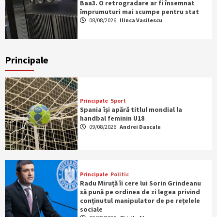
Baa3. O retrogradare ar fi însemnat
împrumuturi mai scumpe pentru stat
08/08/2026
Ilinca Vasilescu
Principale
Principale
Sport
Spania își apără titlul mondial la
handbal feminin U18
09/08/2026
Andrei Dascalu
Principale
Politic
Radu Miruță îi cere lui Sorin Grindeanu
să pună pe ordinea de zi legea privind
conținutul manipulator de pe rețelele
sociale