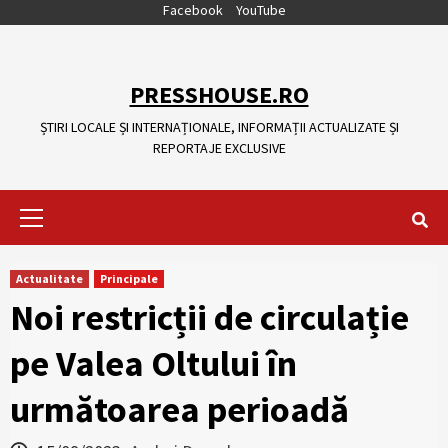
Skip
Facebook
YouTube
to
content
PRESSHOUSE.RO
ȘTIRI LOCALE ȘI INTERNAȚIONALE, INFORMAȚII ACTUALIZATE ȘI
REPORTAJE EXCLUSIVE
Primary
Menu
Actualitate
Principale
Noi restricții de circulație
pe Valea Oltului în
următoarea perioadă