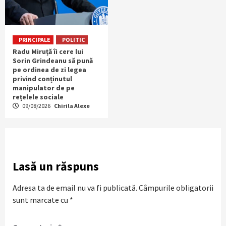
PRINCIPALE
POLITIC
Radu Miruță îi cere lui
Sorin Grindeanu să pună
pe ordinea de zi legea
privind conținutul
manipulator de pe
rețelele sociale
09/08/2026
Chirila Alexe
Lasă un răspuns
Adresa ta de email nu va fi publicată.
Câmpurile obligatorii
sunt marcate cu
*