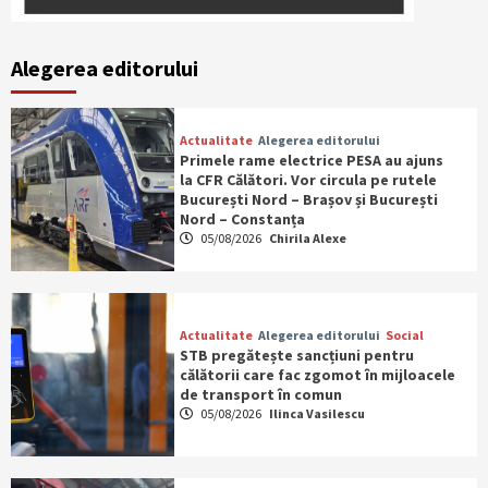
Alegerea editorului
Actualitate
Alegerea editorului
Primele rame electrice PESA au ajuns
la CFR Călători. Vor circula pe rutele
București Nord – Brașov și București
Nord – Constanța
05/08/2026
Chirila Alexe
Actualitate
Alegerea editorului
Social
STB pregătește sancțiuni pentru
călătorii care fac zgomot în mijloacele
de transport în comun
05/08/2026
Ilinca Vasilescu