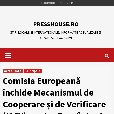
Skip
Facebook
YouTube
to
content
PRESSHOUSE.RO
ȘTIRI LOCALE ȘI INTERNAȚIONALE, INFORMAȚII ACTUALIZATE ȘI
REPORTAJE EXCLUSIVE
Primary
Menu
Actualitate
Principale
Comisia Europeană
închide Mecanismul de
Cooperare și de Verificare