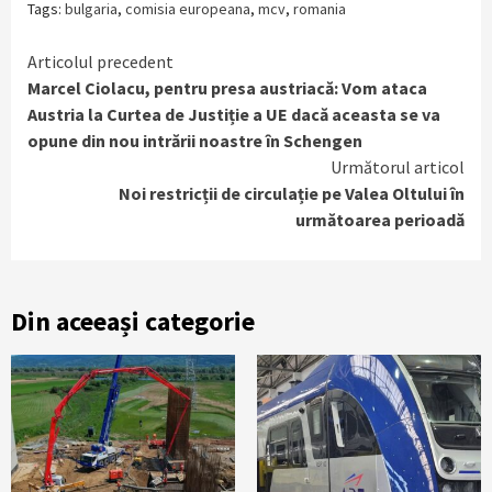
Tags:
bulgaria
,
comisia europeana
,
mcv
,
romania
Continue
Articolul precedent
Marcel Ciolacu, pentru presa austriacă: Vom ataca
Reading
Austria la Curtea de Justiție a UE dacă aceasta se va
opune din nou intrării noastre în Schengen
Următorul articol
Noi restricții de circulație pe Valea Oltului în
următoarea perioadă
Din aceeași categorie