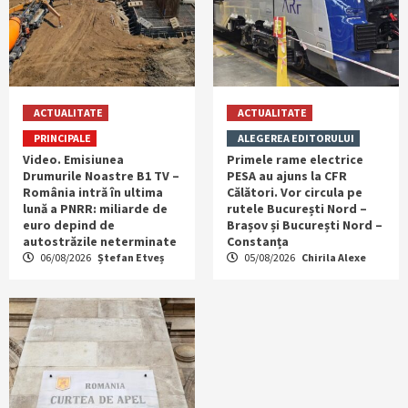
ACTUALITATE
ACTUALITATE
PRINCIPALE
ALEGEREA EDITORULUI
Video. Emisiunea
Primele rame electrice
Drumurile Noastre B1 TV –
PESA au ajuns la CFR
România intră în ultima
Călători. Vor circula pe
lună a PNRR: miliarde de
rutele București Nord –
euro depind de
Brașov și București Nord –
autostrăzile neterminate
Constanța
06/08/2026
Ștefan Etveș
05/08/2026
Chirila Alexe