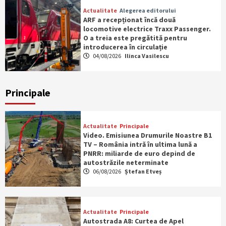
Actualitate
Alegerea editorului
ARF a recepționat încă două
locomotive electrice Traxx Passenger.
O a treia este pregătită pentru
introducerea în circulație
04/08/2026
Ilinca Vasilescu
Principale
Actualitate
Principale
Video. Emisiunea Drumurile Noastre B1
TV – România intră în ultima lună a
PNRR: miliarde de euro depind de
autostrăzile neterminate
06/08/2026
Ștefan Etveș
Actualitate
Principale
Autostrada A8: Curtea de Apel