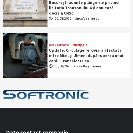
București admite plângerile privind
licitația Tronsonului 4 și anulează
decizia CNSC
05/08/2026
Ilinca Vasilescu
Actualitate
Principale
Update. Circulație feroviară afectată
între Mizil și Ulmeni după ruperea unui
cablu Transelectrica
05/08/2026
Klara Ungureanu
Date contact companie