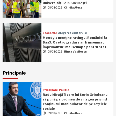
Universităţii din Bucureşti
08/08/2026
Chirila Alexe
Economie
Alegerea editorului
Moody’s menține ratingul României la
Baa3. O retrogradare ar fi însemnat
împrumuturi mai scumpe pentru stat
08/08/2026
Ilinca Vasilescu
Principale
Principale
Politic
Radu Miruță îi cere lui Sorin Grindeanu
să pună pe ordinea de zi legea privind
conținutul manipulator de pe rețelele
sociale
09/08/2026
Chirila Alexe