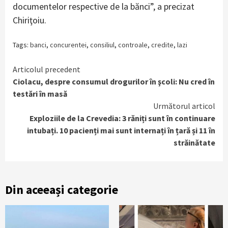
documentelor respective de la bănci”, a precizat
Chiriţoiu.
Tags:
banci
,
concurentei
,
consiliul
,
controale
,
credite
,
lazi
Continue
Articolul precedent
Ciolacu, despre consumul drogurilor în şcoli: Nu cred în
Reading
testări în masă
Următorul articol
Exploziile de la Crevedia: 3 răniți sunt în continuare
intubați. 10 pacienți mai sunt internați în țară și 11 în
străinătate
Din aceeași categorie