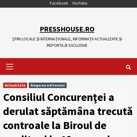
Skip
Facebook
YouTube
to
content
PRESSHOUSE.RO
ȘTIRI LOCALE ȘI INTERNAȚIONALE, INFORMAȚII ACTUALIZATE ȘI
REPORTAJE EXCLUSIVE
Primary
Menu
Actualitate
Alegerea editorului
Consiliul Concurenţei a
derulat săptămâna trecută
controale la Biroul de