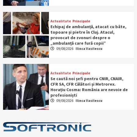
Actualitate
Principale
Echipaj de ambulanță, atacat cu bâte,
topoare și pietre în Cluj. Atacul,
provocat de zvonuri despre o
„ambulanță care fură copii”
09/08/2026
Ilinca Vasilescu
Actualitate
Principale
Se caută noi șefi pentru CNIR, CNAIR,
CFR SA, CFR Călători și Metrorex.
Horațiu Cosma: România are nevoie de
profesioniști
09/08/2026
Ilinca Vasilescu