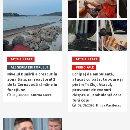
ACTUALITATE
ACTUALITATE
ALEGEREA EDITORULUI
PRINCIPALE
Nivelul Dunării a crescut în
Echipaj de ambulanță,
zona Bala, iar reactorul 2
atacat cu bâte, topoare și
de la Cernavodă rămâne în
pietre în Cluj. Atacul,
funcțiune
provocat de zvonuri
despre o „ambulanță care
09/08/2026
Chirila Alexe
fură copii”
09/08/2026
Ilinca Vasilescu