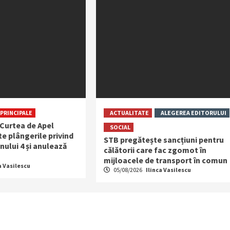
PRINCIPALE
ACTUALITATE
ALEGEREA EDITORULUI
 Curtea de Apel
SOCIAL
e plângerile privind
STB pregătește sancțiuni pentru
nului 4 și anulează
călătorii care fac zgomot în
mijloacele de transport în comun
a Vasilescu
05/08/2026
Ilinca Vasilescu