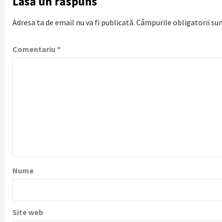
Lasă un răspuns
Adresa ta de email nu va fi publicată.
Câmpurile obligatorii su
Comentariu
*
Nume
Site web