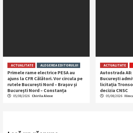
ACTUALITATE
ALEGEREA EDITORULUI
ACTUALITATE
Primele rame electrice PESA au
Autostrada A8:
ajuns la CFR Călători. Vor circula pe
București admit
rutele București Nord – Brașov și
licitația Tronso
București Nord – Constanța
decizia CNSC
05/08/2026
Chirila Alexe
05/08/2026
Ilinc