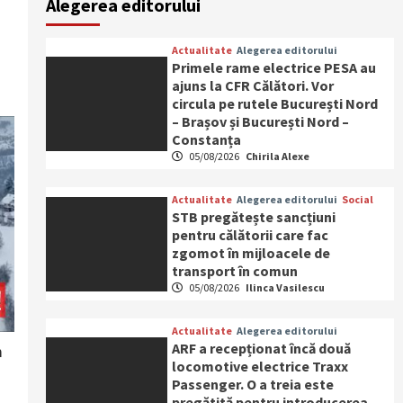
Alegerea editorului
Actualitate
Alegerea editorului
Primele rame electrice PESA au
ajuns la CFR Călători. Vor
circula pe rutele București Nord
– Brașov și București Nord –
Constanța
05/08/2026
Chirila Alexe
Actualitate
Alegerea editorului
Social
STB pregătește sancțiuni
pentru călătorii care fac
zgomot în mijloacele de
transport în comun
05/08/2026
Ilinca Vasilescu
Actualitate
Alegerea editorului
ARF a recepționat încă două
m
locomotive electrice Traxx
Passenger. O a treia este
pregătită pentru introducerea