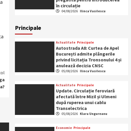
na
în circulație
04/08/2026
Ilinca Vasilescu
Principale
ca
Actualitate
Principale
Autostrada A8: Curtea de Apel
București admite plângerile
privind licitația Tronsonului 4 și
anulează decizia CNSC
05/08/2026
Ilinca Vasilescu
col
iga
Actualitate
Principale
ta?
Update. Circulație feroviară
afectată între Mizil și Ulmeni
după ruperea unui cablu
Transelectrica
05/08/2026
Klara Ungureanu
Economie
Principale