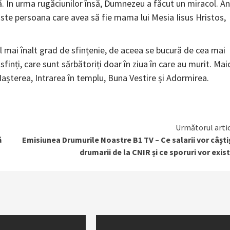
ă. În urma rugăciunilor însă, Dumnezeu a făcut un miracol. A
Este persoana care avea să fie mama lui Mesia Iisus Hristos,
el mai înalt grad de sfințenie, de aceea se bucură de cea mai
 sfinți, care sunt sărbătoriți doar în ziua în care au murit. Mai
Nașterea, Intrarea în templu, Buna Vestire și Adormirea.
Următorul arti
ă
Emisiunea Drumurile Noastre B1 TV – Ce salarii vor câșt
drumarii de la CNIR și ce sporuri vor exis