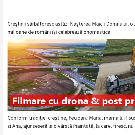
Creștinii sărbătoresc astăzi Nașterea Maicii Domnului, o
milioane de români își celebrează onomastica.
Conform tradiției creștine, Fecioara Maria, mama lui Iisus
și Ana, ajunseseră la o vârstă înaintată, la care, firesc, n