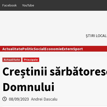
Skip
Facebook
YouTube
to
content
ȘTIRI LOCAL
Actualitate
Politic
Social
Economie
Extern
Sport
Actualitate
Principale
Creștinii sărbătores
Domnului
08/09/2023
Andrei Dascalu