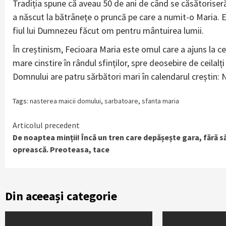
Tradiția spune că aveau 50 de ani de când se căsătoriser
a născut la bătrânețe o pruncă pe care a numit-o Maria. 
fiul lui Dumnezeu făcut om pentru mântuirea lumii.
În creștinism, Fecioara Maria este omul care a ajuns la c
mare cinstire în rândul sfinților, spre deosebire de ceilalți
Domnului are patru sărbători mari în calendarul creștin: 
Tags:
nasterea maicii domului
,
sarbatoare
,
sfanta maria
Continue
Articolul precedent
De noaptea minții! Încă un tren care depășește gara, fără s
Reading
oprească. Preoteasa, tace
Din aceeași categorie