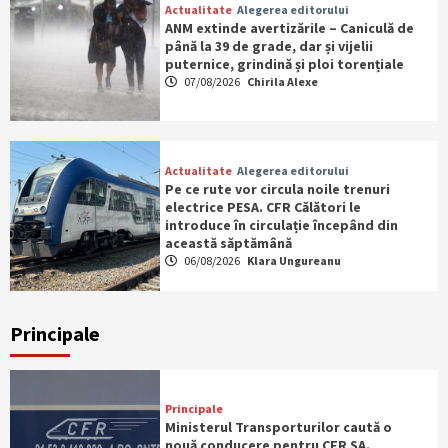
Actualitate
Alegerea editorului
ANM extinde avertizările – Caniculă de
până la 39 de grade, dar și vijelii
puternice, grindină și ploi torențiale
07/08/2026
Chirila Alexe
Actualitate
Alegerea editorului
Pe ce rute vor circula noile trenuri
electrice PESA. CFR Călători le
introduce în circulație începând din
această săptămână
06/08/2026
Klara Ungureanu
Principale
Principale
Ministerul Transporturilor caută o
nouă conducere pentru CFR SA.