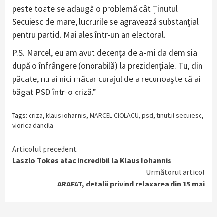
peste toate se adaugă o problemă cât Ținutul
Secuiesc de mare, lucrurile se agravează substanțial
pentru partid. Mai ales într-un an electoral.
P.S. Marcel, eu am avut decența de a-mi da demisia
după o înfrângere (onorabilă) la prezidențiale. Tu, din
păcate, nu ai nici măcar curajul de a recunoaște că ai
băgat PSD într-o criză.”
Tags:
criza
,
klaus iohannis
,
MARCEL CIOLACU
,
psd
,
tinutul secuiesc
,
viorica dancila
Continue
Articolul precedent
Laszlo Tokes atac incredibil la Klaus Iohannis
Reading
Următorul articol
ARAFAT, detalii privind relaxarea din 15 mai