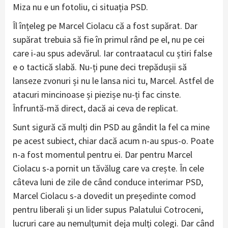
Miza nu e un fotoliu, ci situația PSD.
Îl înțeleg pe Marcel Ciolacu că a fost supărat. Dar
supărat trebuia să fie în primul rând pe el, nu pe cei
care i-au spus adevărul. Iar contraatacul cu știri false
e o tactică slabă. Nu-ți pune deci trepădușii să
lanseze zvonuri și nu le lansa nici tu, Marcel. Astfel de
atacuri mincinoase și piezișe nu-ți fac cinste.
Înfruntă-mă direct, dacă ai ceva de replicat.
Sunt sigură că mulți din PSD au gândit la fel ca mine
pe acest subiect, chiar dacă acum n-au spus-o. Poate
n-a fost momentul pentru ei. Dar pentru Marcel
Ciolacu s-a pornit un tăvălug care va crește. În cele
câteva luni de zile de când conduce interimar PSD,
Marcel Ciolacu s-a dovedit un președinte comod
pentru liberali și un lider supus Palatului Cotroceni,
lucruri care au nemulțumit deja mulți colegi. Dar când