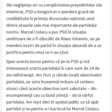
Din neglijența ori cu complicitatea președintelui său
interimar, PSD a înregistrat o pierdere gravă de
credibilitate în privința discursului național, unul
dintre atuurile cele mai importante ale partidului
nostru. Marcel Ciolacu a pus PSD în situația
umilitoare de a fi dăscălit de Klaus Iohannis, iar pe
membrii noștri de partid în situația absurdă de a se
justifica pentru ceva ce n-au știut.
Spun aceste lucruri pentru că țin la PSD și mă
interesează soarta partidului în care sunt de 24 de
ani neîntrerupt. Am fost și rămân loială obiectivelor
partidului, iar asta înseamnă inclusiv să vorbesc
atunci când aceste obiective sunt sabotate – din
incompetență sau cu bună știință – de la vârful
partidului. Am ieșit deci în spațiul public ca să apăr
partidul și nu pentru a-i lua locul lui Marcel Ciolacu.