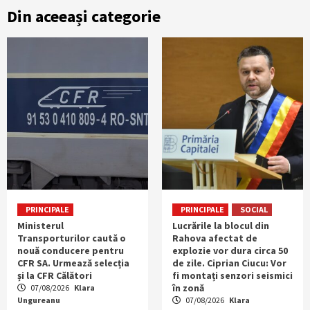
Din aceeași categorie
PRINCIPALE
PRINCIPALE
SOCIAL
Ministerul
Lucrările la blocul din
Transporturilor caută o
Rahova afectat de
nouă conducere pentru
explozie vor dura circa 50
CFR SA. Urmează selecția
de zile. Ciprian Ciucu: Vor
și la CFR Călători
fi montați senzori seismici
în zonă
07/08/2026
Klara
Ungureanu
07/08/2026
Klara