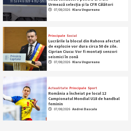
Urmează selecția și la CFR Călători
07/08/2026
Klara Ungureanu
Principale
Social
Lucrările la blocul din Rahova afectat
de explozie vor dura circa 50 de zile.
Ciprian Ciucu: Vor fi montați senzori
seismici în zonă
07/08/2026
Klara Ungureanu
Actualitate
Principale
Sport
România a încheiat pe locul 12
Campionatul Mondial U18 de handbal
feminin
07/08/2026
Andrei Dascalu