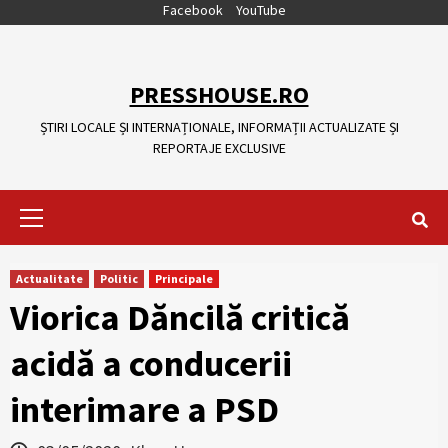
Skip
Facebook
YouTube
to
content
PRESSHOUSE.RO
ȘTIRI LOCALE ȘI INTERNAȚIONALE, INFORMAȚII ACTUALIZATE ȘI
REPORTAJE EXCLUSIVE
Primary
Menu
Actualitate
Politic
Principale
Viorica Dăncilă critică
acidă a conducerii
interimare a PSD