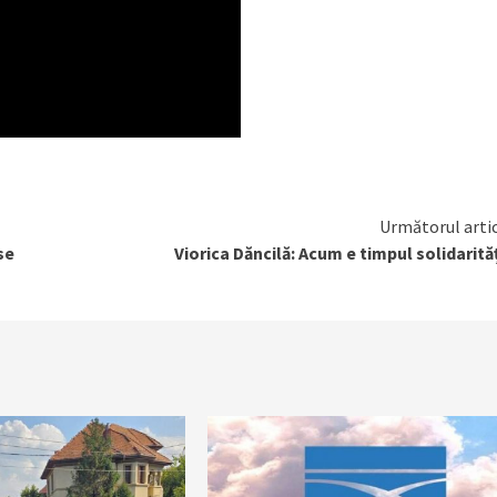
Următorul arti
se
Viorica Dăncilă: Acum e timpul solidarităț