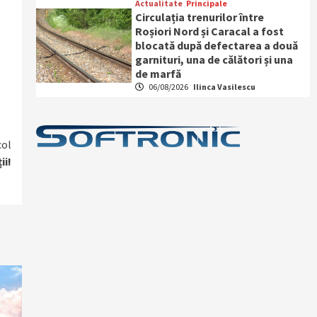
Actualitate
Principale
Circulația trenurilor între
Roșiori Nord și Caracal a fost
blocată după defectarea a două
garnituri, una de călători și una
de marfă
06/08/2026
Ilinca Vasilescu
col
ii!