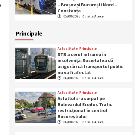
– Brașov și București Nord –
e
Constanța
05/08/2026
Chirila Alexe
Principale
Actualitate
Principale
STB a cerut intrarea în
insolvență. Societatea dă
asigurări că transportul public
nu va fi afectat
06/08/2026
Chirila Alexe
Actualitate
Principale
Asfaltul s-a surpat pe
Bulevardul Eroilor. Trafic
restricționat în centrul
Bucureștiului
06/08/2026
Chirila Alexe