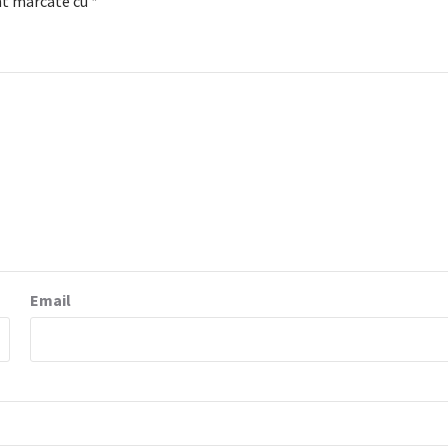
nt marcate cu
*
Email