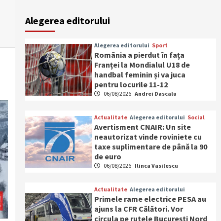
Alegerea editorului
Alegerea editorului
Sport
România a pierdut în fața
Franței la Mondialul U18 de
handbal feminin și va juca
pentru locurile 11-12
06/08/2026
Andrei Dascalu
Actualitate
Alegerea editorului
Social
Avertisment CNAIR: Un site
neautorizat vinde roviniete cu
taxe suplimentare de până la 90
de euro
06/08/2026
Ilinca Vasilescu
Actualitate
Alegerea editorului
Primele rame electrice PESA au
ajuns la CFR Călători. Vor
circula pe rutele București Nord