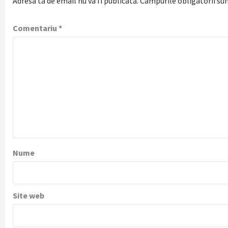
Adresa ta de email nu va fi publicată.
Câmpurile obligatorii su
Comentariu
*
Nume
Site web