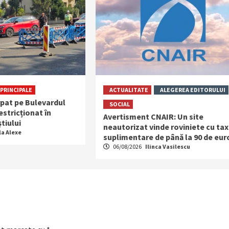
PRINCIPALE
ACTUALITATE
ALEGEREA EDITORULUI
rpat pe Bulevardul
SOCIAL
restricționat în
Avertisment CNAIR: Un site
tiului
neautorizat vinde roviniete cu ta
la Alexe
suplimentare de până la 90 de eur
06/08/2026
Ilinca Vasilescu