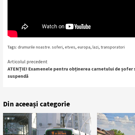
Tags:
drumurile noastre. soferi
,
etves
,
europa
,
lazi
,
transporatori
Continue
Articolul precedent
ATENȚIE! Examenele pentru obținerea carnetului de șofer 
Reading
suspendă
Din aceeași categorie