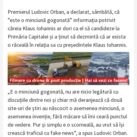
Premierul Ludovic Orban, a declarat, sâmbătă, că
”este o minciună gogonată” informația potrivit
căreia Klaus Iohannis ar dori ca el să candideze la
Primăria Capitalei și a ținut să dezmintă că ar exista
o răceală în relația sa cu președintele Klaus Iohannis.
„E o minciună gogonată, nu are nicio legătură cu
discuțiile dintre noi și chiar mă deranjează că două
site-uri de știri au născocit o asemenea minciună, o
asemenea invenție, fără măcare să îmi ceară punctul
de vedere. Pur și simplu e o scorneală, au vrut să își
crească traficul cu fake news”, a spus Ludovic Orban.