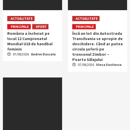
ACTUALITATE
ACTUALITATE
PRINCIPALE
SPORT
PRINCIPALE
România a încheiat pe
Încă un lot din Autostrada
locul 12 Campionatul
Transilvania se apropie de
Mondial U18 de handbal
deschidere. Când ar putea
feminin
circula șoferii pe
tronsonul Zimbor –
07/08/2026
Andrei Dascalu
Poarta Sălajului
07/08/2026
Ilinca Vasilescu