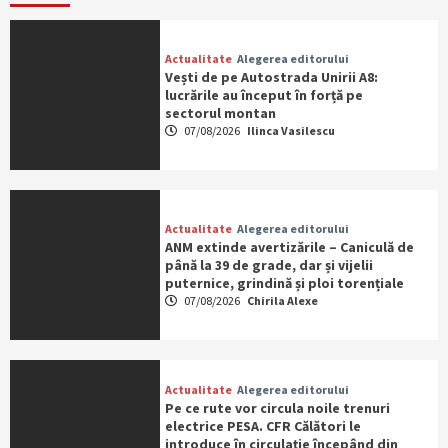
Actualitate
Alegerea editorului
Vești de pe Autostrada Unirii A8:
lucrările au început în forță pe
sectorul montan
07/08/2026
Ilinca Vasilescu
Actualitate
Alegerea editorului
ANM extinde avertizările – Caniculă de
până la 39 de grade, dar și vijelii
puternice, grindină și ploi torențiale
07/08/2026
Chirila Alexe
Actualitate
Alegerea editorului
Pe ce rute vor circula noile trenuri
electrice PESA. CFR Călători le
introduce în circulație începând din