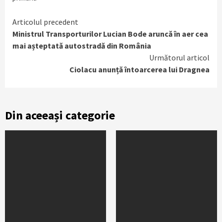
Continue
Articolul precedent
Ministrul Transporturilor Lucian Bode aruncă în aer cea
Reading
mai așteptată autostradă din România
Următorul articol
Ciolacu anunță întoarcerea lui Dragnea
Din aceeași categorie