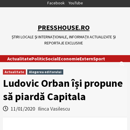
Skip
Facebook
YouTube
to
content
PRESSHOUSE.RO
ȘTIRI LOCALE ȘI INTERNAȚIONALE, INFORMAȚII ACTUALIZATE ȘI
REPORTAJE EXCLUSIVE
Actualitate
Politic
Social
Economie
Extern
Sport
Actualitate
Alegerea editorului
Ludovic Orban își propune
să piardă Capitala
11/01/2020
Ilinca Vasilescu