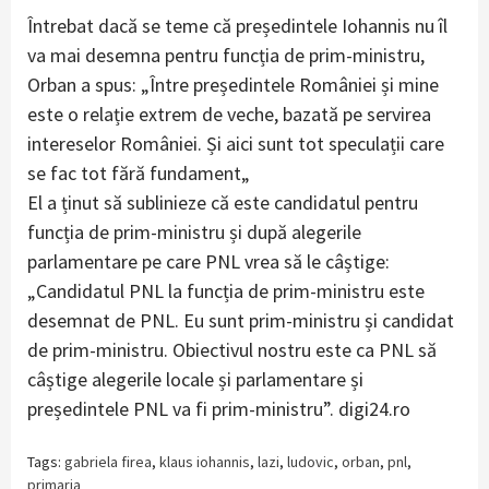
Întrebat dacă se teme că președintele Iohannis nu îl
va mai desemna pentru funcția de prim-ministru,
Orban a spus: „Între președintele României și mine
este o relație extrem de veche, bazată pe servirea
intereselor României. Și aici sunt tot speculații care
se fac tot fără fundament„
El a ținut să sublinieze că este candidatul pentru
funcția de prim-ministru și după alegerile
parlamentare pe care PNL vrea să le câștige:
„Candidatul PNL la funcția de prim-ministru este
desemnat de PNL. Eu sunt prim-ministru și candidat
de prim-ministru. Obiectivul nostru este ca PNL să
câștige alegerile locale și parlamentare și
președintele PNL va fi prim-ministru”. digi24.ro
Tags:
gabriela firea
,
klaus iohannis
,
lazi
,
ludovic
,
orban
,
pnl
,
primaria