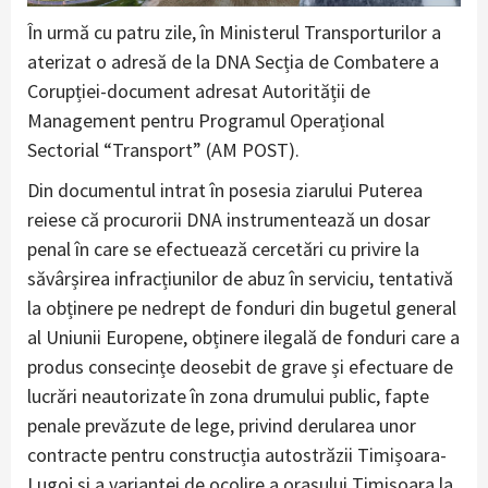
În urmă cu patru zile, în Ministerul Transporturilor a
aterizat o adresă de la DNA Secția de Combatere a
Corupției-document adresat Autorității de
Management pentru Programul Operațional
Sectorial “Transport” (AM POST).
Din documentul intrat în posesia ziarului Puterea
reiese că procurorii DNA instrumentează un dosar
penal în care se efectuează cercetări cu privire la
săvârșirea infracțiunilor de abuz în serviciu, tentativă
la obținere pe nedrept de fonduri din bugetul general
al Uniunii Europene, obținere ilegală de fonduri care a
produs consecințe deosebit de grave și efectuare de
lucrări neautorizate în zona drumului public, fapte
penale prevăzute de lege, privind derularea unor
contracte pentru construcția autostrăzii Timișoara-
Lugoj și a variantei de ocolire a orașului Timișoara la