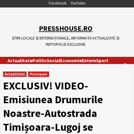
Skip
Facebook
YouTube
to
content
PRESSHOUSE.RO
ȘTIRI LOCALE ȘI INTERNAȚIONALE, INFORMAȚII ACTUALIZATE ȘI
REPORTAJE EXCLUSIVE
Actualitate
Politic
Social
Economie
Extern
Sport
Actualitate
Principale
EXCLUSIV! VIDEO-
Emisiunea Drumurile
Noastre-Autostrada
Timișoara-Lugoj se