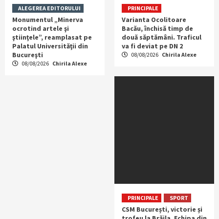
ALEGEREA EDITORULUI
PRINCIPALE
Monumentul „Minerva
Varianta Ocolitoare
ocrotind artele şi
Bacău, închisă timp de
ştiinţele”, reamplasat pe
două săptămâni. Traficul
Palatul Universităţii din
va fi deviat pe DN 2
Bucureşti
08/08/2026
Chirila Alexe
08/08/2026
Chirila Alexe
PRINCIPALE
SPORT
CSM București, victorie și
trofeu la Brăila. Echipa din