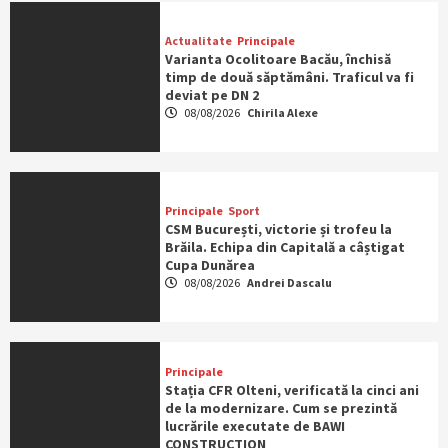
Actualitate
Principale
Varianta Ocolitoare Bacău, închisă
timp de două săptămâni. Traficul va fi
deviat pe DN 2
08/08/2026
Chirila Alexe
Principale
Sport
CSM București, victorie și trofeu la
Brăila. Echipa din Capitală a câștigat
Cupa Dunărea
08/08/2026
Andrei Dascalu
Principale
Stația CFR Olteni, verificată la cinci ani
de la modernizare. Cum se prezintă
lucrările executate de BAWI
CONSTRUCTION