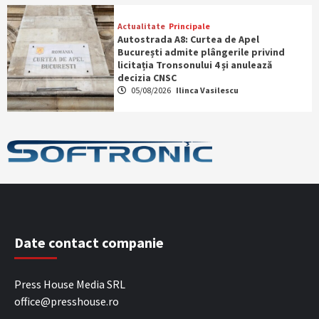
Actualitate
Principale
Autostrada A8: Curtea de Apel
București admite plângerile privind
licitația Tronsonului 4 și anulează
decizia CNSC
05/08/2026
Ilinca Vasilescu
Date contact companie
Press House Media SRL
office@presshouse.ro