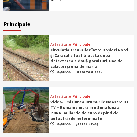
Principale
Actualitate
Principale
Circulația trenurilor între Roșiori Nord
și Caracal a fost blocată după
defectarea a două garnituri, una de
călători și una de marfă
06/08/2026
Ilinca Vasilescu
Actualitate
Principale
Video. Emisiunea Drumurile Noastre B1
TV – România intră în ultima lună a
PNRR: miliarde de euro depind de
autostrăzile neterminate
06/08/2026
Ștefan Etveș