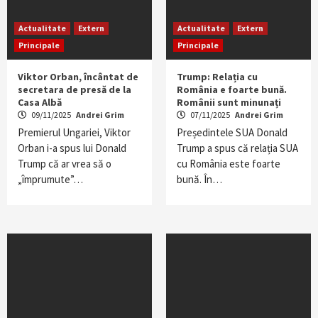
Actualitate
Extern
Actualitate
Extern
Principale
Principale
Viktor Orban, încântat de
Trump: Relația cu
secretara de presă de la
România e foarte bună.
Casa Albă
Românii sunt minunați
09/11/2025
Andrei Grim
07/11/2025
Andrei Grim
Premierul Ungariei, Viktor
Președintele SUA Donald
Orban i-a spus lui Donald
Trump a spus că relația SUA
Trump că ar vrea să o
cu România este foarte
„împrumute”…
bună. În…