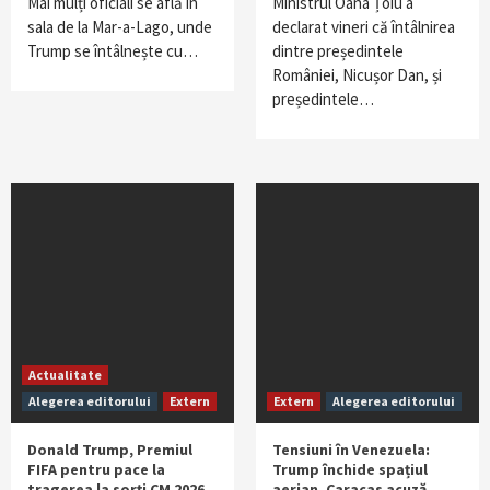
Mai mulți oficiali se află în
Ministrul Oana Țoiu a
sala de la Mar-a-Lago, unde
declarat vineri că întâlnirea
Trump se întâlnește cu…
dintre președintele
României, Nicușor Dan, și
președintele…
Actualitate
Alegerea editorului
Extern
Extern
Alegerea editorului
Donald Trump, Premiul
Tensiuni în Venezuela:
FIFA pentru pace la
Trump închide spațiul
tragerea la sorți CM 2026
aerian, Caracas acuză