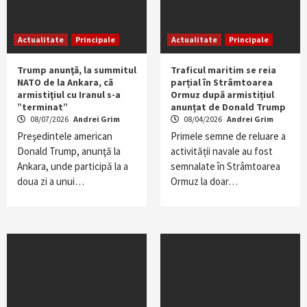
Actualitate
Principale
Actualitate
Principale
Trump anunţă, la summitul
Traficul maritim se reia
NATO de la Ankara, că
parțial în Strâmtoarea
armistiţiul cu Iranul s-a
Ormuz după armistițiul
”terminat”
anunțat de Donald Trump
08/07/2026
Andrei Grim
08/04/2026
Andrei Grim
Preşedintele american
Primele semne de reluare a
Donald Trump, anunţă la
activității navale au fost
Ankara, unde participă la a
semnalate în Strâmtoarea
doua zi a unui…
Ormuz la doar…