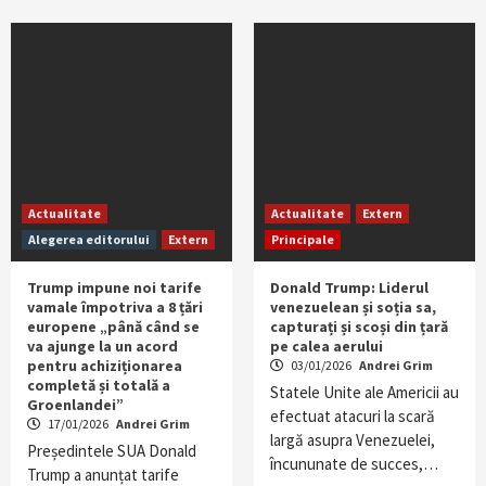
Actualitate
Actualitate
Extern
Alegerea editorului
Extern
Principale
Trump impune noi tarife
Donald Trump: Liderul
vamale împotriva a 8 țări
venezuelean și soția sa,
europene „până când se
capturați și scoși din țară
va ajunge la un acord
pe calea aerului
pentru achiziționarea
03/01/2026
Andrei Grim
completă și totală a
Statele Unite ale Americii au
Groenlandei”
efectuat atacuri la scară
17/01/2026
Andrei Grim
largă asupra Venezuelei,
Președintele SUA Donald
încununate de succes,…
Trump a anunțat tarife