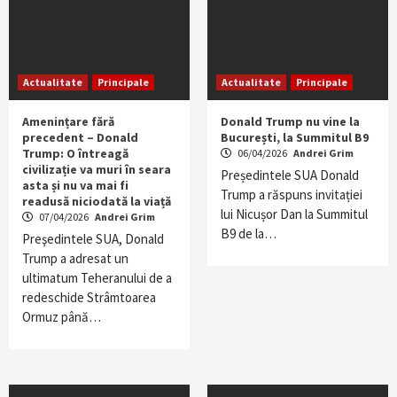
Actualitate
Principale
Actualitate
Principale
Amenințare fără
Donald Trump nu vine la
precedent – Donald
București, la Summitul B9
Trump: O întreagă
06/04/2026
Andrei Grim
civilizație va muri în seara
Președintele SUA Donald
asta și nu va mai fi
Trump a răspuns invitației
readusă niciodată la viață
lui Nicușor Dan la Summitul
07/04/2026
Andrei Grim
B9 de la…
Preşedintele SUA, Donald
Trump a adresat un
ultimatum Teheranului de a
redeschide Strâmtoarea
Ormuz până…