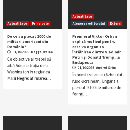
Actualitate
Actualitate
Principale
Alegerea editorului
Extern
De ce au plecat 1000 de
Premierul Viktor Orban
militari americani din
explică motivul pentru
România?
care va organiza
întâlnirea dintre Vladimir
31/10/2025
Degge Traian
Putin și Donald Trump, la
Ce obiective ar trebui să
Budapesta
aibă Administrația de la
21/10/2025
Andrei Grim
Washington în regiunea
În primii trei ani ai războiului
Mării Negre: afirmarea…
ruso-ucrainean, Ungaria a
pierdut 9.100 de miliarde de
forinți,…