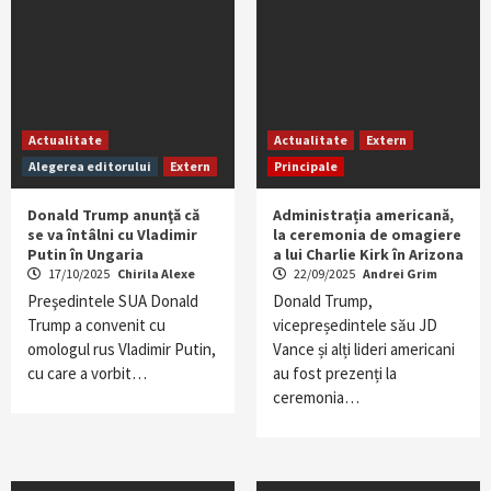
Actualitate
Actualitate
Extern
Alegerea editorului
Extern
Principale
Donald Trump anunţă că
Administrația americană,
se va întâlni cu Vladimir
la ceremonia de omagiere
Putin în Ungaria
a lui Charlie Kirk în Arizona
17/10/2025
Chirila Alexe
22/09/2025
Andrei Grim
Preşedintele SUA Donald
Donald Trump,
Trump a convenit cu
vicepreședintele său JD
omologul rus Vladimir Putin,
Vance și alți lideri americani
cu care a vorbit…
au fost prezenți la
ceremonia…