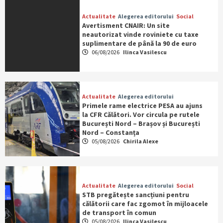
Actualitate
Alegerea editorului
Social
Avertisment CNAIR: Un site
neautorizat vinde roviniete cu taxe
suplimentare de până la 90 de euro
06/08/2026
Ilinca Vasilescu
Actualitate
Alegerea editorului
Primele rame electrice PESA au ajuns
la CFR Călători. Vor circula pe rutele
București Nord – Brașov și București
Nord – Constanța
05/08/2026
Chirila Alexe
Actualitate
Alegerea editorului
Social
STB pregătește sancțiuni pentru
călătorii care fac zgomot în mijloacele
de transport în comun
05/08/2026
Ilinca Vasilescu