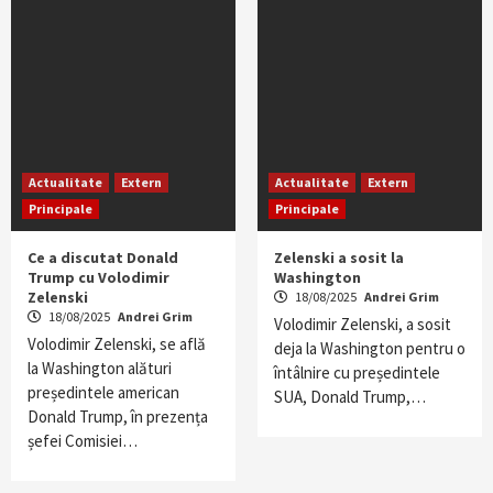
Actualitate
Extern
Actualitate
Extern
Principale
Principale
Ce a discutat Donald
Zelenski a sosit la
Trump cu Volodimir
Washington
Zelenski
18/08/2025
Andrei Grim
18/08/2025
Andrei Grim
Volodimir Zelenski, a sosit
Volodimir Zelenski, se află
deja la Washington pentru o
la Washington alături
întâlnire cu președintele
președintele american
SUA, Donald Trump,…
Donald Trump, în prezența
șefei Comisiei…