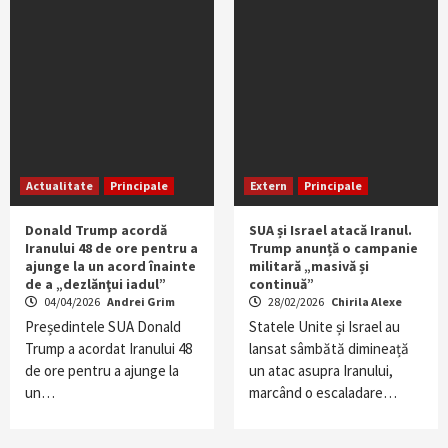
Actualitate
Principale
Extern
Principale
Donald Trump acordă
SUA și Israel atacă Iranul.
Iranului 48 de ore pentru a
Trump anunță o campanie
ajunge la un acord înainte
militară „masivă și
de a „dezlănţui iadul”
continuă”
04/04/2026
Andrei Grim
28/02/2026
Chirila Alexe
Președintele SUA Donald
Statele Unite și Israel au
Trump a acordat Iranului 48
lansat sâmbătă dimineață
de ore pentru a ajunge la
un atac asupra Iranului,
un…
marcând o escaladare…