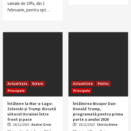
vamale de 10%, din 1
februarie, pentru opt…
Actualitate
Extern
Actualitate
Politic
Principale
Principale
Întâlnire la Mar-a-Lago:
Întâlnirea Nicușor Dan-
Zelenski și Trump discută
Donald Trump,
viitorul Ucrainei între
programată pentru prima
front și pace
parte a anului 2026
28/12/2025
Andrei Grim
19/12/2025
Chirila Alexe