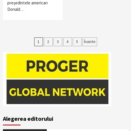
președintele american
Donald…
Paginație
1
2
3
4
5
Înainte
articole
Alegerea editorului