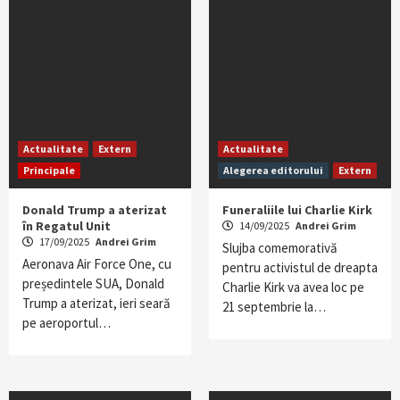
Actualitate
Extern
Actualitate
Principale
Alegerea editorului
Extern
Donald Trump a aterizat
Funeraliile lui Charlie Kirk
în Regatul Unit
14/09/2025
Andrei Grim
17/09/2025
Andrei Grim
Slujba comemorativă
Aeronava Air Force One, cu
pentru activistul de dreapta
președintele SUA, Donald
Charlie Kirk va avea loc pe
Trump a aterizat, ieri seară
21 septembrie la…
pe aeroportul…