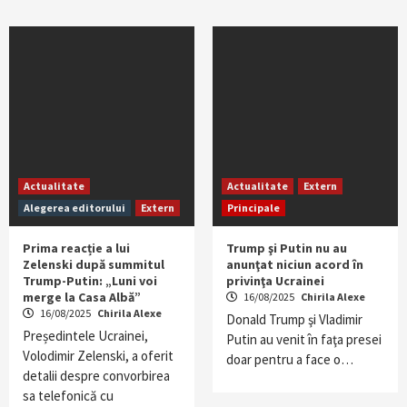
Actualitate
Actualitate
Extern
Alegerea editorului
Extern
Principale
Prima reacție a lui
Trump şi Putin nu au
Zelenski după summitul
anunţat niciun acord în
Trump-Putin: „Luni voi
privinţa Ucrainei
merge la Casa Albă”
16/08/2025
Chirila Alexe
16/08/2025
Chirila Alexe
Donald Trump şi Vladimir
Președintele Ucrainei,
Putin au venit în faţa presei
Volodimir Zelenski, a oferit
doar pentru a face o…
detalii despre convorbirea
sa telefonică cu