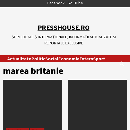
Skip
Facebook
YouTube
to
content
PRESSHOUSE.RO
ȘTIRI LOCALE ȘI INTERNAȚIONALE, INFORMAȚII ACTUALIZATE ȘI
REPORTAJE EXCLUSIVE
Actualitate
Politic
Social
Economie
Extern
Sport
marea britanie