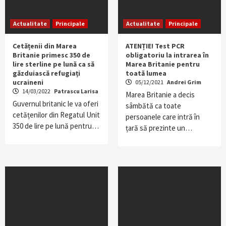
Actualitate
Principale
Actualitate
Principale
Cetățenii din Marea
ATENȚIE! Test PCR
Britanie primesc 350 de
obligatoriu la intrarea în
lire sterline pe lună ca să
Marea Britanie pentru
găzduiască refugiați
toată lumea
ucraineni
05/12/2021
Andrei Grim
14/03/2022
Patrascu Larisa
Marea Britanie a decis
Guvernul britanic le va oferi
sâmbătă ca toate
cetățenilor din Regatul Unit
persoanele care intră în
350 de lire pe lună pentru…
țară să prezinte un…