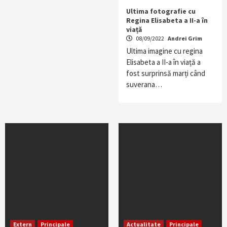
Ultima fotografie cu
Regina Elisabeta a II-a în
viață
08/09/2022
Andrei Grim
Ultima imagine cu regina
Elisabeta a II-a în viață a
fost surprinsă marți când
suverana…
Extern
Principale
Actualitate
Principale