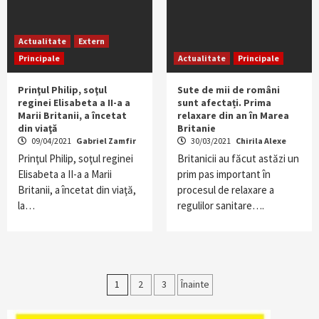
Actualitate
Extern
Principale
Actualitate
Principale
Prinţul Philip, soţul
Sute de mii de români
reginei Elisabeta a II-a a
sunt afectați. Prima
Marii Britanii, a încetat
relaxare din an în Marea
din viaţă
Britanie
09/04/2021
Gabriel Zamfir
30/03/2021
Chirila Alexe
Prinţul Philip, soţul reginei
Britanicii au făcut astăzi un
Elisabeta a II-a a Marii
prim pas important în
Britanii, a încetat din viaţă,
procesul de relaxare a
la…
regulilor sanitare….
Paginație
1
2
3
Înainte
articole