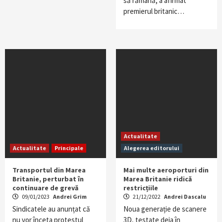
să rămână, a afirmat
premierul britanic…
Actualitate
Actualitate
Principale
Alegerea editorului
Transportul din Marea
Mai multe aeroporturi din
Britanie, perturbat în
Marea Britanie ridică
continuare de grevă
restricțiile
09/01/2023
Andrei Grim
21/12/2022
Andrei Dascalu
Sindicatele au anunțat că
Noua generație de scanere
nu vor înceta protestul
3D, testate deja în