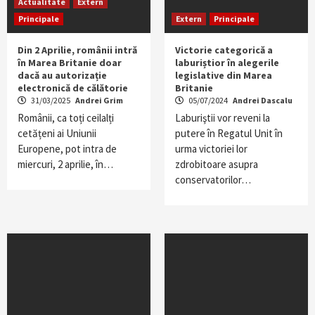
Actualitate
Extern
Principale
Extern
Principale
Din 2 Aprilie, românii intră
Victorie categorică a
în Marea Britanie doar
laburiștior în alegerile
dacă au autorizație
legislative din Marea
electronică de călătorie
Britanie
31/03/2025
Andrei Grim
05/07/2024
Andrei Dascalu
Românii, ca toți ceilalți
Laburiştii vor reveni la
cetățeni ai Uniunii
putere în Regatul Unit în
Europene, pot intra de
urma victoriei lor
miercuri, 2 aprilie, în…
zdrobitoare asupra
conservatorilor…