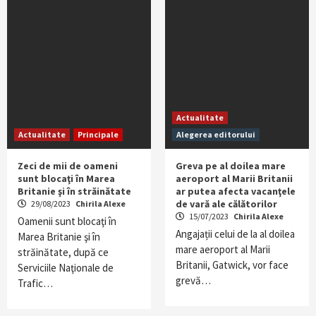
Actualitate
Actualitate
Principale
Alegerea editorului
Zeci de mii de oameni
Greva pe al doilea mare
sunt blocaţi în Marea
aeroport al Marii Britanii
Britanie şi în străinătate
ar putea afecta vacanţele
de vară ale călătorilor
29/08/2023
Chirila Alexe
15/07/2023
Chirila Alexe
Oamenii sunt blocaţi în
Angajații celui de la al doilea
Marea Britanie şi în
mare aeroport al Marii
străinătate, după ce
Britanii, Gatwick, vor face
Serviciile Naţionale de
grevă…
Trafic…