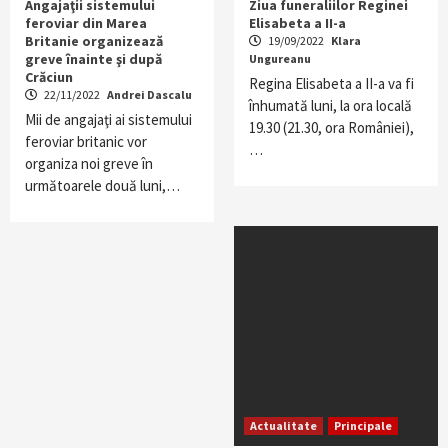
Angajaţii sistemului
Ziua funeraliilor Reginei
feroviar din Marea
Elisabeta a II-a
Britanie organizează
19/09/2022
Klara
greve înainte şi după
Ungureanu
Crăciun
Regina Elisabeta a II-a va fi
22/11/2022
Andrei Dascalu
înhumată luni, la ora locală
Mii de angajaţi ai sistemului
19.30 (21.30, ora României),
feroviar britanic vor
…
organiza noi greve în
următoarele două luni,…
Actualitate
Principale