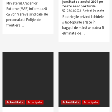
jumătatea anului 2024 pe
Ministerul Afacerilor
toate aeroporturile
Externe (MAE) informează
24/11/2022
Andrei Dascalu
că vor fi greve sindicale ale
Restricţiile privind lichidele
personalului Poliţiei de
şi laptopurile aflate în
frontieră…
bagajul de mână ar putea fi
eliminate de…
Actualitate
Principale
Actualitate
Principale