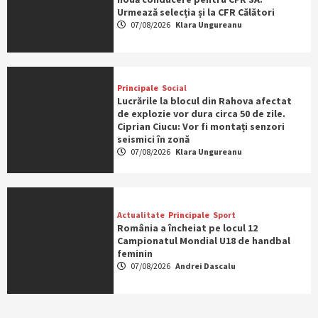
Urmează selecția și la CFR Călători
07/08/2026
Klara Ungureanu
Principale
Social
Lucrările la blocul din Rahova afectat
de explozie vor dura circa 50 de zile.
Ciprian Ciucu: Vor fi montați senzori
seismici în zonă
07/08/2026
Klara Ungureanu
Actualitate
Principale
Sport
România a încheiat pe locul 12
Campionatul Mondial U18 de handbal
feminin
07/08/2026
Andrei Dascalu