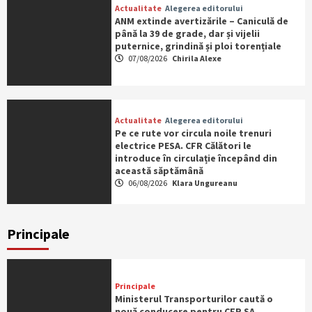
Actualitate
Alegerea editorului
ANM extinde avertizările – Caniculă de
până la 39 de grade, dar și vijelii
puternice, grindină și ploi torențiale
07/08/2026
Chirila Alexe
Actualitate
Alegerea editorului
Pe ce rute vor circula noile trenuri
electrice PESA. CFR Călători le
introduce în circulație începând din
această săptămână
06/08/2026
Klara Ungureanu
Principale
Principale
Ministerul Transporturilor caută o
nouă conducere pentru CFR SA.