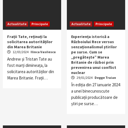
Actualitate
Principale
Actualitate
Principale
Frații Tate, reținuți la
Experiența istorică a
solicitarea autorităților
Războiului Rece versus
din Marea Britanie
senzaționalismul știrilor
pe surse. Cum se
12/03/2024
Ilinca Vasilescu
„pregătește” Marea
Andrew și Tristan Tate au
Britanie de război prin
fost marți dimineața, la
prevenirea unui conflict
solicitarea autorităților din
nuclear
Marea Britanie. Frații…
29/01/2024
Degge Traian
În ediția din 27 ianuarie 2024
a unei binecunoscute
publicații producătoare de
știri pe surse…