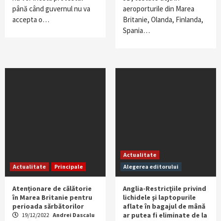
până când guvernul nu va
aeroporturile din Marea
accepta o…
Britanie, Olanda, Finlanda,
Spania…
Actualitate
Actualitate
Principale
Alegerea editorului
Atenționare de călătorie
Anglia-Restricţiile privind
în Marea Britanie pentru
lichidele şi laptopurile
perioada sărbătorilor
aflate în bagajul de mână
ar putea fi eliminate de la
19/12/2022
Andrei Dascalu