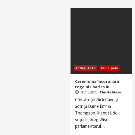
Actualitate
Principale
Ceremonia încoronării
regelui Charles III
06/05/2023
Chirila Alexe
Cântăreţul Nick Cave şi
actriţa Dame Emma
Thompson, însoţită de
soţul ei Greg Wise,
parlamentarul…