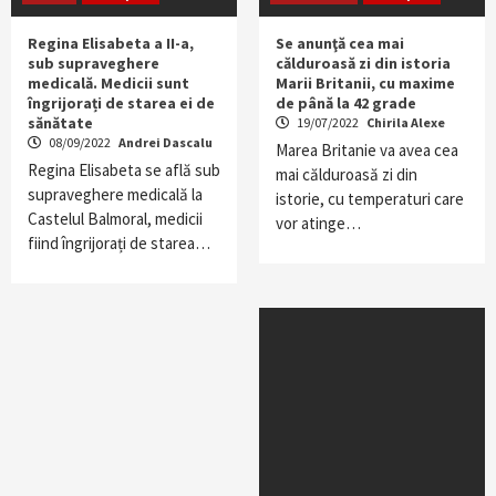
Regina Elisabeta a II-a,
Se anunţă cea mai
sub supraveghere
călduroasă zi din istoria
medicală. Medicii sunt
Marii Britanii, cu maxime
îngrijorați de starea ei de
de până la 42 grade
sănătate
19/07/2022
Chirila Alexe
08/09/2022
Andrei Dascalu
Marea Britanie va avea cea
Regina Elisabeta se află sub
mai călduroasă zi din
supraveghere medicală la
istorie, cu temperaturi care
Castelul Balmoral, medicii
vor atinge…
fiind îngrijorați de starea…