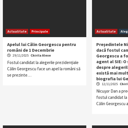
Actualitate
Principale
Actualitate
Aleg
Apelul lui Călin Georgescu pentru
Președintele Ni
români de 1 Decembrie
dacă fostul can
Georgescu a fo
29/11/2025
Chirila Alexe
agent al SIE: O 
Fostul candidat la alegerile prezidențiale
despre alegeril
Călin Georgescu face un apel la români să
există mai mult
se prezinte…
biografia lui 
12/11/2025
Chiri
Nicuşor Dan a pre
fostul candidat la
Călin Georgescu 