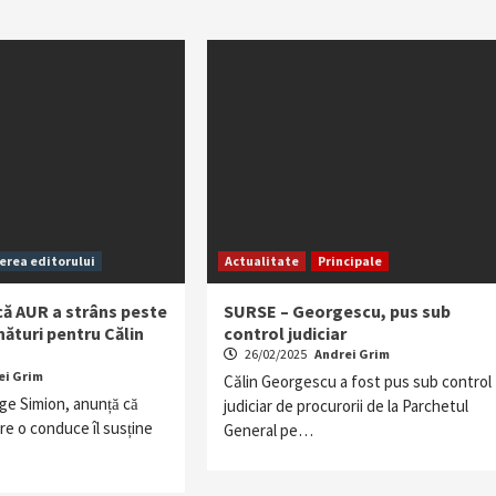
erea editorului
Actualitate
Principale
că AUR a strâns peste
SURSE – Georgescu, pus sub
ături pentru Călin
control judiciar
26/02/2025
Andrei Grim
ei Grim
Călin Georgescu a fost pus sub control
e Simion, anunță că
judiciar de procurorii de la Parchetul
e o conduce îl susține
General pe…