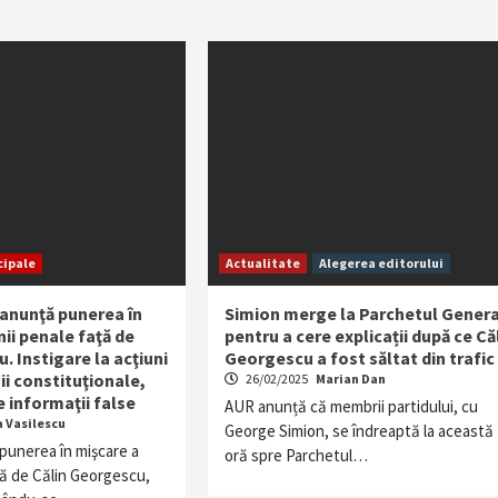
cipale
Actualitate
Alegerea editorului
 anunţă punerea în
Simion merge la Parchetul Genera
nii penale faţă de
pentru a cere explicații după ce Că
. Instigare la acţiuni
Georgescu a fost săltat din trafic
ii constituţionale,
26/02/2025
Marian Dan
 informaţii false
AUR anunță că membrii partidului, cu
a Vasilescu
George Simion, se îndreaptă la această
punerea în mişcare a
oră spre Parchetul…
ţă de Călin Georgescu,