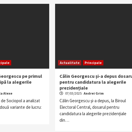
cipale
Actualitate
Principale
 Georgescu pe primul
Călin Georgescu și-a depus dosar
ipă la alegerile
pentru candidatura la alegerile
prezidențiale
la Alexe
07/03/2025
Andrei Grim
 de Sociopol a analizat
Călin Georgescu și-a depus, la Biroul
 două variante de lucru:
Electoral Central, dosarul pentru
candidatura la alegerile prezidențiale
din…