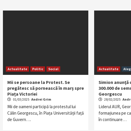
Actualitate
Politic
Social
Actualitate
Aleg
Mii se persoane la Protest. Se
Simion anunţă 
pregătesc să pornească în marș spre
300.000 de semn
Piața Victoriei
Georgescu
01/03/2025
Andrei Grim
28/02/2025
Andr
Mii de oameni participă la protestul lui
Liderul AUR, Georg
Călin Georgescu, în Piața Universității față
formațiunea pe car
de Guvern….
în continuare…