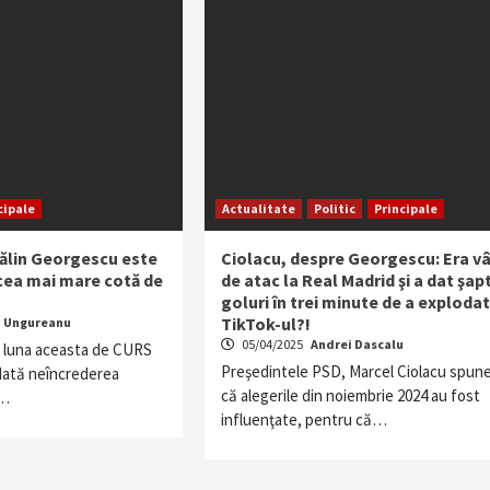
cipale
Actualitate
Politic
Principale
ălin Georgescu este
Ciolacu, despre Georgescu: Era vâ
 cea mai mare cotă de
de atac la Real Madrid şi a dat şap
goluri în trei minute de a explodat
TikTok-ul?!
a Ungureanu
05/04/2025
Andrei Dascalu
t luna aceasta de CURS
Preşedintele PSD, Marcel Ciolacu spun
 dată neîncrederea
că alegerile din noiembrie 2024 au fost
a…
influenţate, pentru că…