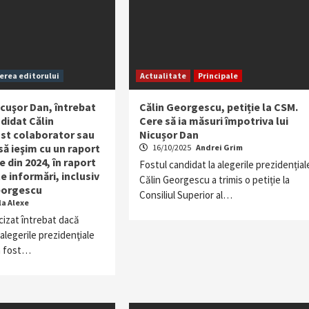
erea editorului
Actualitate
Principale
cuşor Dan, întrebat
Călin Georgescu, petiție la CSM.
didat Călin
Cere să ia măsuri împotriva lui
st colaborator sau
Nicușor Dan
să ieşim cu un raport
16/10/2025
Andrei Grim
e din 2024, în raport
Fostul candidat la alegerile prezidențial
e informări, inclusiv
Călin Georgescu a trimis o petiție la
Georgescu
Consiliul Superior al…
la Alexe
cizat întrebat dacă
 alegerile prezidenţiale
a fost…