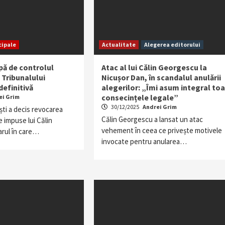
cipale
Actualitate
Alegerea editorului
ă de controlul
Atac al lui Călin Georgescu la
a Tribunalului
Nicușor Dan, în scandalul anulării
definitivă
alegerilor: „Îmi asum integral to
consecințele legale”
ei Grim
30/12/2025
Andrei Grim
ști a decis revocarea
Călin Georgescu a lansat un atac
 impuse lui Călin
vehement în ceea ce privește motivele
arul în care…
invocate pentru anularea…