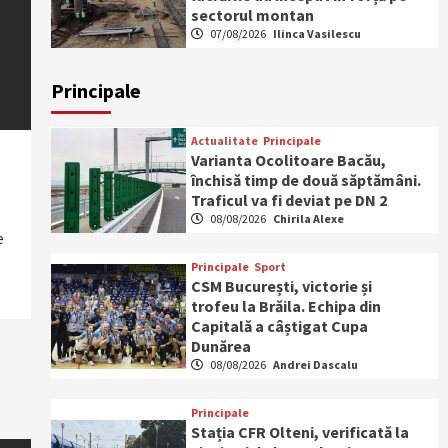
sectorul montan
07/08/2026
Ilinca Vasilescu
Principale
Actualitate
Principale
Varianta Ocolitoare Bacău,
închisă timp de două săptămâni.
Traficul va fi deviat pe DN 2
08/08/2026
Chirila Alexe
e
Principale
Sport
CSM București, victorie și
trofeu la Brăila. Echipa din
Capitală a câștigat Cupa
Dunărea
08/08/2026
Andrei Dascalu
Principale
Stația CFR Olteni, verificată la