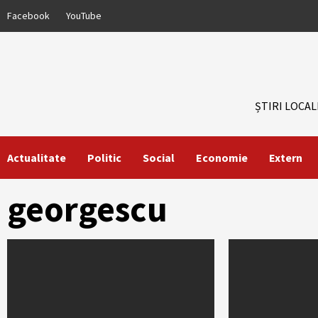
Skip
Facebook
YouTube
to
content
ȘTIRI LOCAL
Actualitate
Politic
Social
Economie
Extern
georgescu