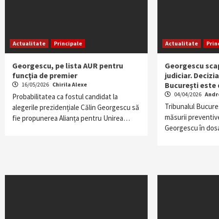
Actualitate
Principale
Actualitate
Prin
Georgescu, pe lista AUR pentru
Georgescu scap
funcţia de premier
judiciar. Decizi
București este 
16/05/2026
Chirila Alexe
04/04/2026
Andr
Probabilitatea ca fostul candidat la
Tribunalul Bucure
alegerile prezidențiale Călin Georgescu să
măsurii preventive
fie propunerea Alianța pentru Unirea…
Georgescu în dos