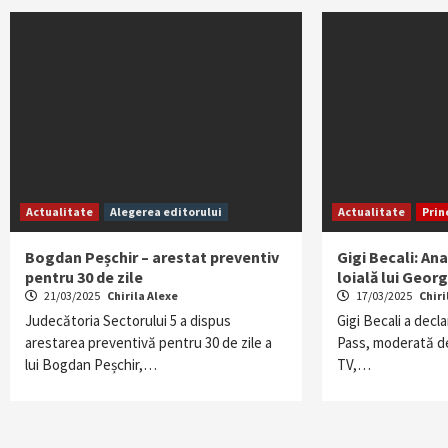
Actualitate
Alegerea editorului
Actualitate
Prin
Bogdan Peșchir – arestat preventiv
Gigi Becali: Ana
pentru 30 de zile
loială lui Geor
21/03/2025
Chirila Alexe
17/03/2025
Chiri
Judecătoria Sectorului 5 a dispus
Gigi Becali a decl
arestarea preventivă pentru 30 de zile a
Pass, moderată de
lui Bogdan Peșchir,…
TV,…