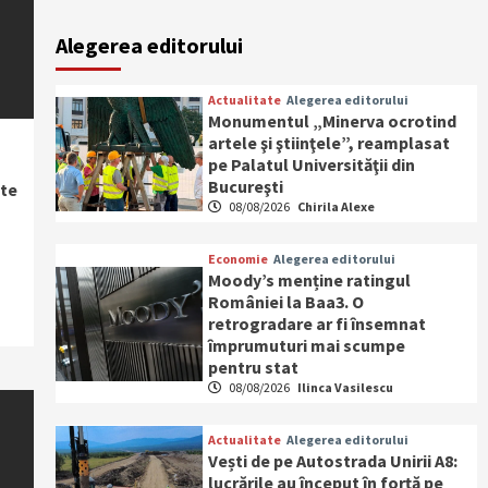
Alegerea editorului
Actualitate
Alegerea editorului
Monumentul „Minerva ocrotind
artele şi ştiinţele”, reamplasat
pe Palatul Universităţii din
Bucureşti
ate
08/08/2026
Chirila Alexe
Economie
Alegerea editorului
Moody’s menține ratingul
României la Baa3. O
retrogradare ar fi însemnat
împrumuturi mai scumpe
pentru stat
08/08/2026
Ilinca Vasilescu
Actualitate
Alegerea editorului
Vești de pe Autostrada Unirii A8:
lucrările au început în forță pe