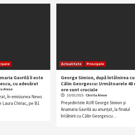
cipale
Actualitate
Principale
maria Gavrilă îi este
George Simion, după întâlnirea cu
gescu, cu adevărat
Călin Georgescu: Următoarele 48 
ore sunt cruciale
la Alexe
10/03/2025
Chirila Alexe
arat, în emisiunea News
Președintele AUR George Simion și
 Laura Chiriac, pe B1
Anamaria Gavrilă au anunțat, la finalul
întâlnirii cu Călin Georgescu…