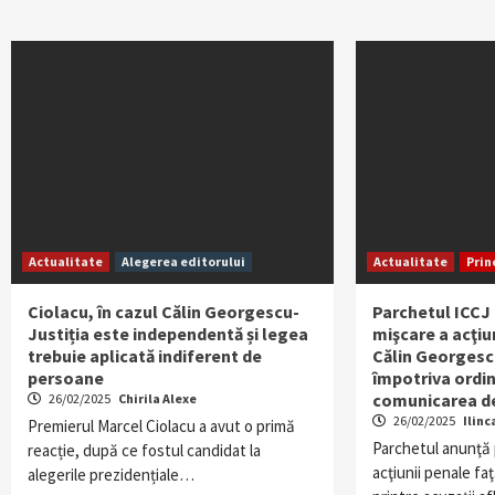
Actualitate
Alegerea editorului
Actualitate
Prin
Ciolacu, în cazul Călin Georgescu-
Parchetul ICCJ
Justiția este independentă și legea
mişcare a acţiu
trebuie aplicată indiferent de
Călin Georgescu
persoane
împotriva ordin
comunicarea de
26/02/2025
Chirila Alexe
26/02/2025
Ilinc
Premierul Marcel Ciolacu a avut o primă
Parchetul anunţă 
reacție, după ce fostul candidat la
acţiunii penale fa
alegerile prezidențiale…