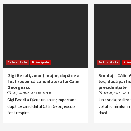
Actualitate
Principale
Actualitate
Prin
Gigi Becali, anunț major, după ce a
Sondaj – Călin
fost respinsă candidatura lui Călin
loc, dacă partic
Georgescu
prezidențiale
09/03/2025
Andrei Grim
09/03/2025
Chiri
Gigi Becali a făcut un anunț important
Un sondaj realizat
după ce candidatul Călin Georgescu a
votul românilor în
fost respins…
dacă…