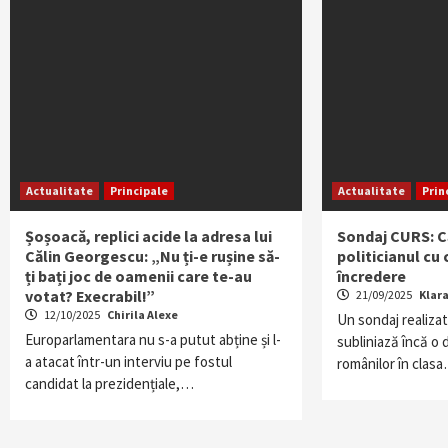
Actualitate
Principale
Actualitate
Prin
Șoșoacă, replici acide la adresa lui
Sondaj CURS: C
Călin Georgescu: „Nu ți-e rușine să-
politicianul cu
ți bați joc de oamenii care te-au
încredere
votat? Execrabil!”
21/09/2025
Klar
12/10/2025
Chirila Alexe
Un sondaj realiza
Europarlamentara nu s-a putut abține și l-
subliniază încă o
a atacat într-un interviu pe fostul
românilor în clas
candidat la prezidențiale,…