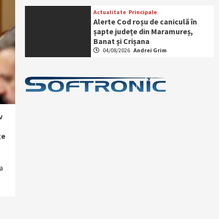
Actualitate
Principale
Alerte Cod roșu de caniculă în
șapte județe din Maramureș,
Banat și Crișana
04/08/2026
Andrei Grim
v
ge
a