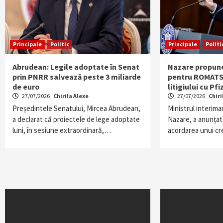
Principale
Politic
Principale
Politi
Abrudean: Legile adoptate în Senat
Nazare propune
prin PNRR salvează peste 3 miliarde
pentru ROMATSA
de euro
litigiului cu Pfi
27/07/2026
Chirila Alexe
27/07/2026
Chiri
Președintele Senatului, Mircea Abrudean,
Ministrul interima
a declarat că proiectele de lege adoptate
Nazare, a anunțat
luni, în sesiune extraordinară,…
acordarea unui c