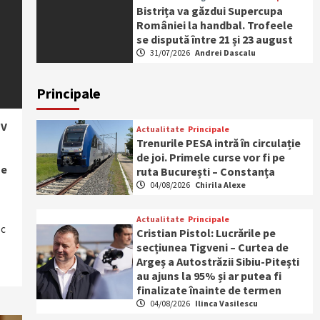
Bistrița va găzdui Supercupa
României la handbal. Trofeele
se dispută între 21 și 23 august
31/07/2026
Andrei Dascalu
Principale
TV
Actualitate
Principale
Trenurile PESA intră în circulație
de joi. Primele curse vor fi pe
ge
ruta București – Constanța
04/08/2026
Chirila Alexe
Actualitate
Principale
oc
Cristian Pistol: Lucrările pe
secțiunea Tigveni – Curtea de
Argeș a Autostrăzii Sibiu-Pitești
au ajuns la 95% și ar putea fi
finalizate înainte de termen
04/08/2026
Ilinca Vasilescu