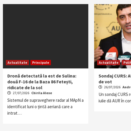
Actualitate
Principale
Actualitate
Poli
Dronă detectată la est de Sulina:
Sondaj CURS: AU
două F-16 de la Baza 86 Fetești,
de vot
ridicate de la sol
26/07/2026
Andr
27/07/2026
Chirila Alexe
Un sondaj CURS re
Sistemul de supraveghere radar al MApN a
iulie dă AUR în c
identificat luni o țintă aeriană care a
intrat…