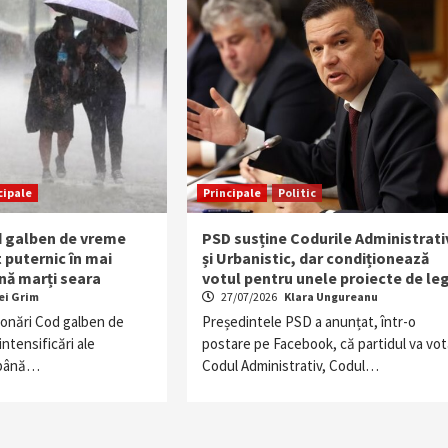
cipale
Principale
Politic
d galben de vreme
PSD susține Codurile Administrati
t puternic în mai
și Urbanistic, dar condiționează
nă marți seara
votul pentru unele proiecte de le
ei Grim
27/07/2026
Klara Ungureanu
ionări Cod galben de
Președintele PSD a anunțat, într-o
intensificări ale
postare pe Facebook, că partidul va vot
e până…
Codul Administrativ, Codul…