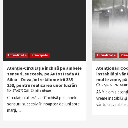
Actualitate
Principale
Actualitate
Prin
Atenție-Circulaţie închisă pe ambele
Atenționări Co
sensuri, succesiv, pe Autostrada A1
instabilă și vân
Sibiu – Deva, între kilometrii 335 –
multe zone, pâ
353, pentru realizarea unor lucrări
27/07/2026
Andr
27/07/2026
Chirila Alexe
ANM a emis atenț
Circulaţia rutieră va fi închisă pe ambele
vreme instabilă și 
sensuri, succesiv, în noaptea de luni spre
vântului, valabil
marţi,…