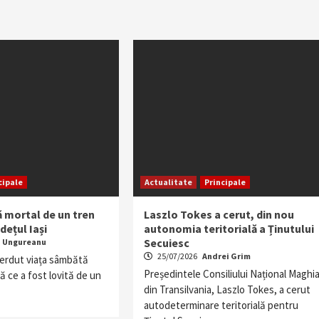
cipale
Actualitate
Principale
ă mortal de un tren
Laszlo Tokes a cerut, din nou
dețul Iași
autonomia teritorială a Ținutului
Secuiesc
a Ungureanu
25/07/2026
Andrei Grim
ierdut viața sâmbătă
Președintele Consiliului Național Maghia
 ce a fost lovită de un
din Transilvania, Laszlo Tokes, a cerut
autodeterminare teritorială pentru