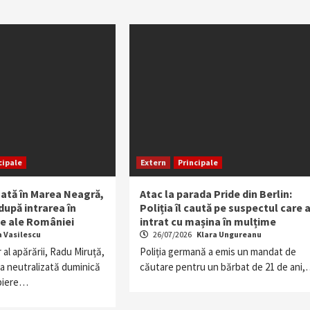
cipale
Extern
Principale
zată în Marea Neagră,
Atac la parada Pride din Berlin:
după intrarea în
Poliția îl caută pe suspectul care 
le ale României
intrat cu mașina în mulțime
a Vasilescu
26/07/2026
Klara Ungureanu
 al apărării, Radu Miruță,
Poliția germană a emis un mandat de
na neutralizată duminică
căutare pentru un bărbat de 21 de ani
opiere…