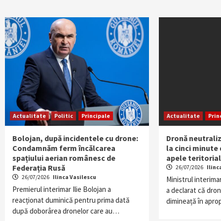
Actualitate
Politic
Principale
Actualitate
Prin
Bolojan, după incidentele cu drone:
Dronă neutrali
Condamnăm ferm încălcarea
la cinci minute 
spațiului aerian românesc de
apele teritoria
Federația Rusă
26/07/2026
Ilinc
26/07/2026
Ilinca Vasilescu
Ministrul interimar
Premierul interimar Ilie Bolojan a
a declarat că dro
reacționat duminică pentru prima dată
dimineață în apr
după doborârea dronelor care au…