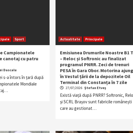
cipale
Sport
Actualitate
Principale
ie Campionatele
Emisiunea Drumurile Noastre B1 
e canotaj cu patru
– Reloc și Softronic au finalizat
programul PNRR. Zeci de trenuri
PESA în Gara Obor. Motorina ajun
ei Dascalu
în Vestul țării de la depozitele Oil
 s-a întors în țară după
Terminal din Constanța în 7 zile
ampionatele Mondiale
27/07/2026
Ștefan Etveș
taj…
Există viață după PNRR? Softronic, Rel
și SCRL Brașov sunt fabricile românești
care au gestionat…