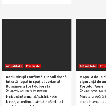
Actualitate
Principale
Actualitate
Prin
Radu Miruță confirmă: O nouă dronă
MApN: A doua d
intrată ilegal în spațiul aerian al
siguranță de un
României a fost doborâtă
Forțelor Aeri
25/07/2026
Klara Ungureanu
25/07/2026
Klar
Ministrul interimar al Apărării, Radu
Ministerul Apărări
Miruță, a confirmat sâmbătă că militarii
drona intercepta