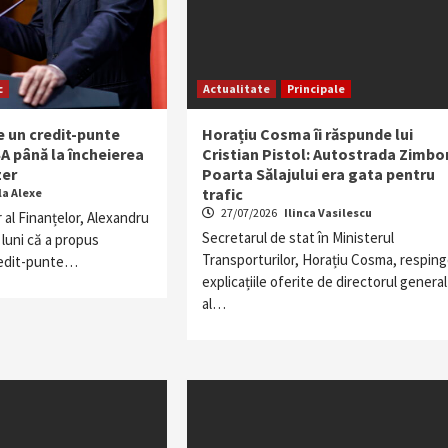
c
Actualitate
Principale
 un credit-punte
Horațiu Cosma îi răspunde lui
 până la încheierea
Cristian Pistol: Autostrada Zimbor
zer
Poarta Sălajului era gata pentru
trafic
la Alexe
27/07/2026
Ilinca Vasilescu
r al Finanțelor, Alexandru
Secretarul de stat în Ministerul
 luni că a propus
Transporturilor, Horațiu Cosma, respin
redit-punte…
explicațiile oferite de directorul general
al…