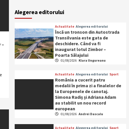
Alegerea editorului
Actualitate
Alegerea editorului
Încă un tronson din Autostrada
Transilvania este gata de
deschidere. Când va fi
 –
inaugurat lotul Zimbor –
Poarta Sălajului
01/08/2026
Klara Ungureanu
ge
Actualitate
Alegerea editorului
Sport
România a cucerit patru
medalii în prima zi a finalelor de
la Europenele de canotaj.
Simona Radiș și Adriana Adam
au stabilit un nou record
european
01/08/2026
Andrei Dascalu
Actualitate
Alegerea editorului
Sport