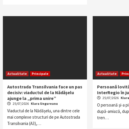
Actualitate
Principale
Actualitate
Prin
Autostrada Transilvania face un pas
Persoană lovit
decisiv: viaductul de la Nădășelu
InterRegio în ju
ajunge la „prima unire”
25/07/2026
Klar
25/07/2026
Klara Ungureanu
O persoană și-a p
Viaductul de la Nădășelu, una dintre cele
după-amiază, după
mai complexe structuri de pe Autostrada
tren…
Transilvania (A3),…