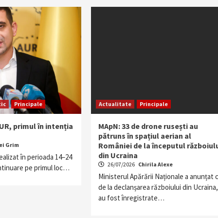
tic
Principale
Actualitate
Principale
R, primul în intenția
MApN: 33 de drone rusești au
pătruns în spațiul aerian al
României de la începutul războiul
ei Grim
din Ucraina
alizat în perioada 14–24
26/07/2026
Chirila Alexe
ontinuare pe primul loc…
Ministerul Apărării Naționale a anunțat 
de la declanșarea războiului din Ucraina,
au fost înregistrate…