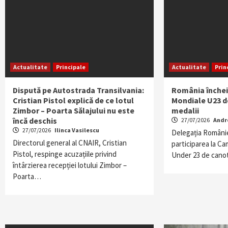
Actualitate
Principale
Actualitate
Prin
Dispută pe Autostrada Transilvania:
România înche
Cristian Pistol explică de ce lotul
Mondiale U23 d
Zimbor – Poarta Sălajului nu este
medalii
încă deschis
27/07/2026
Andr
27/07/2026
Ilinca Vasilescu
Delegația României
Directorul general al CNAIR, Cristian
participarea la C
Pistol, respinge acuzațiile privind
Under 23 de cano
întârzierea recepției lotului Zimbor –
Poarta…