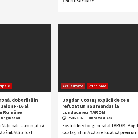
Ținutul Secuiesc…
cipale
Actualitate
Principale
ronă, doborâtă în
Bogdan Costaș explică de ce a
 avion F-16 al
refuzat un nou mandat la
ene Române
conducerea TAROM
a Ungureanu
25/07/2026
Ilinca Vasilescu
i Naționale a anunțat că
Fostul director general al TAROM, Bog
tă sâmbătă a fost
Costaș, afirmă că a refuzat să preia un