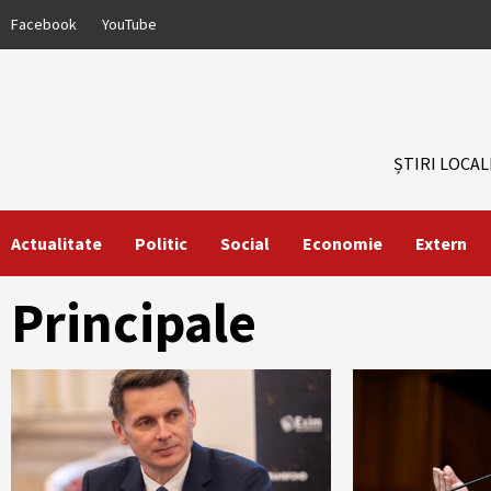
Skip
Facebook
YouTube
to
content
ȘTIRI LOCAL
Actualitate
Politic
Social
Economie
Extern
Principale