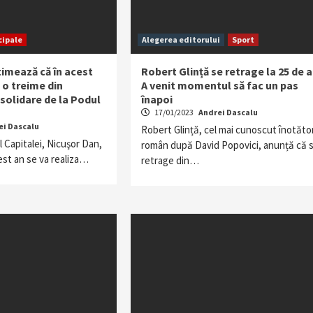
cipale
Alegerea editorului
Sport
timează că în acest
Robert Glință se retrage la 25 de a
a o treime din
A venit momentul să fac un pas
nsolidare de la Podul
înapoi
17/01/2023
Andrei Dascalu
ei Dascalu
Robert Glință, cel mai cunoscut înotăto
l Capitalei, Nicuşor Dan,
român după David Popovici, anunță că 
est an se va realiza…
retrage din…