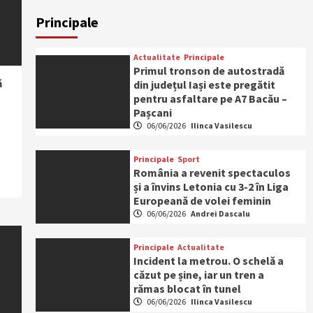
Principale
Actualitate
Principale
Primul tronson de autostradă
ă
din județul Iași este pregătit
pentru asfaltare pe A7 Bacău –
Pașcani
06/06/2026
Ilinca Vasilescu
Principale
Sport
România a revenit spectaculos
și a învins Letonia cu 3-2 în Liga
Europeană de volei feminin
06/06/2026
Andrei Dascalu
Principale
Actualitate
Incident la metrou. O schelă a
căzut pe șine, iar un tren a
rămas blocat în tunel
06/06/2026
Ilinca Vasilescu