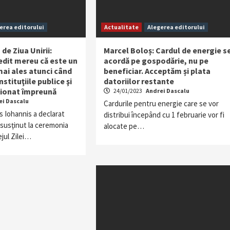
erea editorului
Actualitate
Alegerea editorului
de Ziua Unirii:
Marcel Boloș: Cardul de energie s
dit mereu că este un
acordă pe gospodărie, nu pe
mai ales atunci când
beneficiar. Acceptăm și plata
nstituţiile publice şi
datoriilor restante
ţionat împreună
24/01/2023
Andrei Dascalu
ei Dascalu
Cardurile pentru energie care se vor
s Iohannis a declarat
distribui începând cu 1 februarie vor fi
l susţinut la ceremonia
alocate pe…
ejul Zilei…