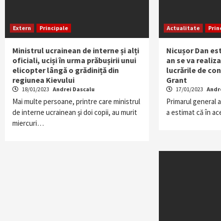
Extern
Principale
Actualitate
Prin
Ministrul ucrainean de interne și alți
Nicușor Dan es
oficiali, uciși în urma prăbușirii unui
an se va realiz
elicopter lângă o grădiniță din
lucrările de co
regiunea Kievului
Grant
18/01/2023
Andrei Dascalu
17/01/2023
Andr
Mai multe persoane, printre care ministrul
Primarul general a
de interne ucrainean şi doi copii, au murit
a estimat că în ac
miercuri…