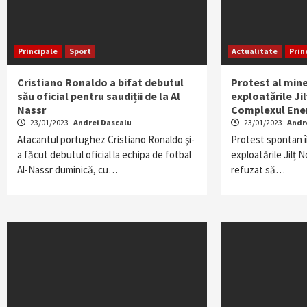
Principale
Sport
Actualitate
Prin
Cristiano Ronaldo a bifat debutul
Protest al mine
său oficial pentru saudiții de la Al
exploatările Jil
Nassr
Complexul Ener
23/01/2023
Andrei Dascalu
23/01/2023
Andr
Atacantul portughez Cristiano Ronaldo şi-
Protest spontan î
a făcut debutul oficial la echipa de fotbal
exploatările Jilț N
Al-Nassr duminică, cu…
refuzat să…