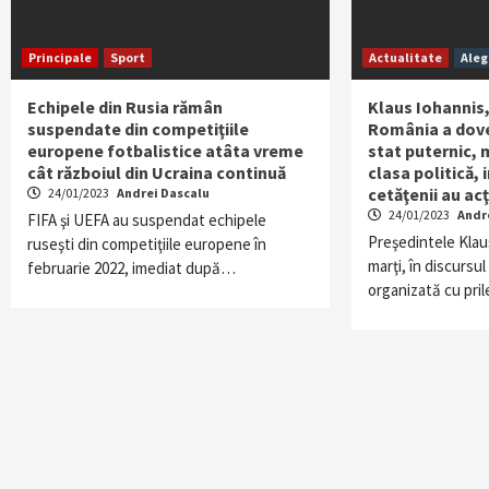
Principale
Sport
Actualitate
Aleg
Echipele din Rusia rămân
Klaus Iohannis, 
suspendate din competiţiile
România a dove
europene fotbalistice atâta vreme
stat puternic, 
cât războiul din Ucraina continuă
clasa politică, i
cetăţenii au ac
24/01/2023
Andrei Dascalu
24/01/2023
Andr
FIFA şi UEFA au suspendat echipele
Preşedintele Klau
ruseşti din competiţiile europene în
marţi, în discursu
februarie 2022, imediat după…
organizată cu pril