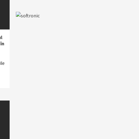
ul
în
ile