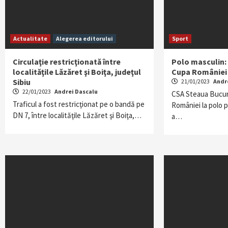
Actualitate
Alegerea editorului
Sport
Circulaţie restricţionată între
Polo masculin:
localităţile Lăzăret şi Boiţa, judeţul
Cupa României
Sibiu
21/01/2023
Andr
22/01/2023
Andrei Dascalu
CSA Steaua Bucure
Traficul a fost restricţionat pe o bandă pe
României la polo 
DN 7, între localităţile Lăzăret şi Boiţa,…
a…