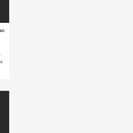
ni:
r
se