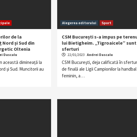
cipale
Alegerea editorului
Sport
rilor de la
CSM București s-a impus pe teren
ț Nord și Sud din
lui Bietigheim. „Tigroaicele” sunt 
getic Oltenia
sferturi
ei Dascalu
22/01/2023
Andrei Dascalu
n această dimineață la
CSM Bucureşti, deja calificată în sfertur
ord și Sud. Muncitorii au
de finală ale Ligii Campionilor la handbal
feminin, a…