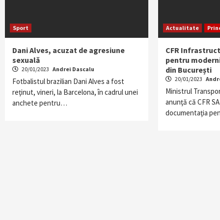
Sport
Actualitate
Prin
Dani Alves, acuzat de agresiune
CFR Infrastruct
sexuală
pentru moderni
din București
20/01/2023
Andrei Dascalu
20/01/2023
Andr
Fotbalistul brazilian Dani Alves a fost
Ministrul Transpor
reţinut, vineri, la Barcelona, în cadrul unei
anunţă că CFR SA
anchete pentru…
documentaţia pent