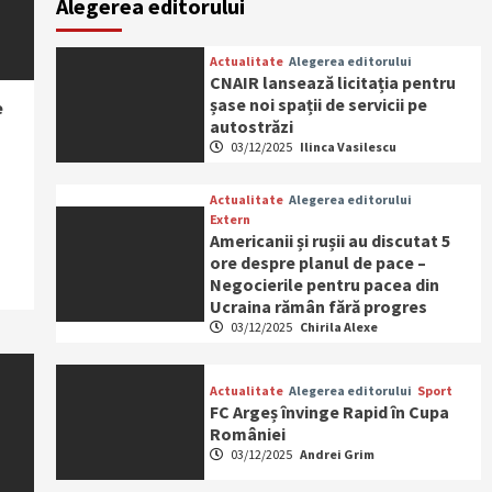
Alegerea editorului
Actualitate
Alegerea editorului
CNAIR lansează licitația pentru
șase noi spații de servicii pe
e
autostrăzi
03/12/2025
Ilinca Vasilescu
Actualitate
Alegerea editorului
Extern
Americanii și rușii au discutat 5
ore despre planul de pace –
Negocierile pentru pacea din
Ucraina rămân fără progres
03/12/2025
Chirila Alexe
Actualitate
Alegerea editorului
Sport
FC Argeș învinge Rapid în Cupa
României
03/12/2025
Andrei Grim