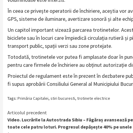
În ceea ce privește operatorii de închiriere, aceștia vor a
GPS, sisteme de iluminare, avertizare sonoră și alte ec
Un capitol important vizează parcarea trotinetelor. Acest
biciclete sau în locuri care împiedică circulația rutieră și pi
transport public, spații verzi sau zone protejate.
Totodată, trotinetele vor putea fi amplasate doar în punc
pentru care firmele de închiriere au obținut autorizație d
Proiectul de regulament este în prezent în dezbatere publi
fi supus aprobării Consiliului General al Municipiului Bucur
Tags:
Primăria Capitalei
,
stiri bucuresti
,
trotinete electrice
Continue
Articolul precedent
Video. Lucrările la Autostrada Sibiu – Făgăraș avansează pe
Reading
toate cele patru loturi. Progresul depășește 40% pe unele