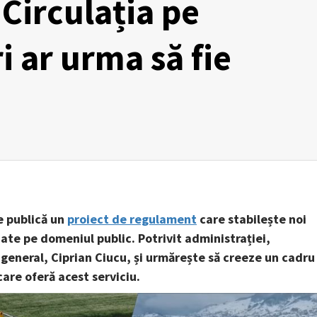
 Circulația pe
i ar urma să fie
e publică un
proiect de regulament
care stabilește noi
riate pe domeniul public. Potrivit administrației,
 general, Ciprian Ciucu, și urmărește să creeze un cadru
care oferă acest serviciu.