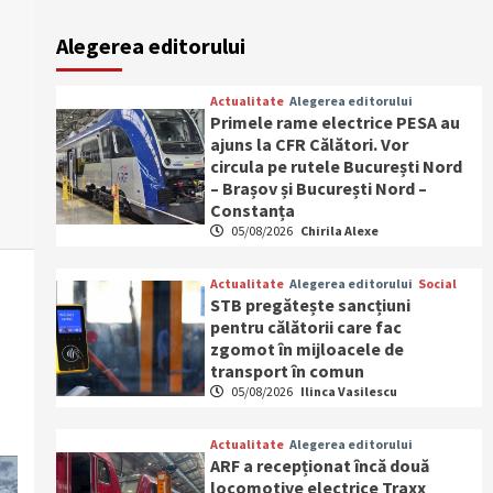
Alegerea editorului
Actualitate
Alegerea editorului
Primele rame electrice PESA au
ajuns la CFR Călători. Vor
circula pe rutele București Nord
– Brașov și București Nord –
Constanța
05/08/2026
Chirila Alexe
Actualitate
Alegerea editorului
Social
STB pregătește sancțiuni
pentru călătorii care fac
zgomot în mijloacele de
transport în comun
05/08/2026
Ilinca Vasilescu
Actualitate
Alegerea editorului
ARF a recepționat încă două
locomotive electrice Traxx