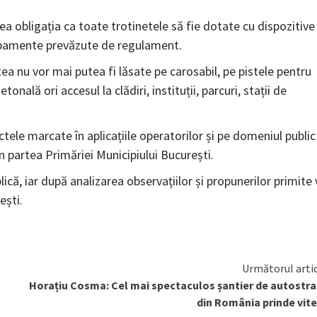
vea obligația ca toate trotinetele să fie dotate cu dispozitive
hipamente prevăzute de regulament.
ea nu vor mai putea fi lăsate pe carosabil, pe pistele pentru
etonală ori accesul la clădiri, instituții, parcuri, stații de
tele marcate în aplicațiile operatorilor și pe domeniul public
in partea Primăriei Municipiului București.
că, iar după analizarea observațiilor și propunerilor primite 
ești.
Următorul arti
Horațiu Cosma: Cel mai spectaculos șantier de autostr
din România prinde vit