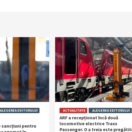
ALEGEREA EDITORULUI
ACTUALITATE
ALEGEREA EDITORULUI
ARF a recepționat încă două
locomotive electrice Traxx
 sancțiuni pentru
Passenger. O a treia este pregătit
fac zgomot în