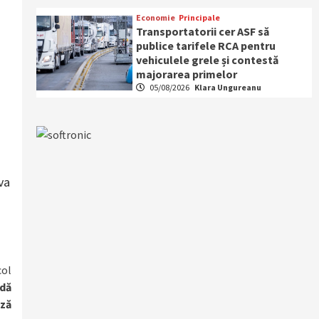
Economie
Principale
Transportatorii cer ASF să
publice tarifele RCA pentru
vehiculele grele și contestă
majorarea primelor
05/08/2026
Klara Ungureanu
va
col
adă
eză