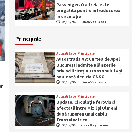
Passenger. O a treia este
pregătită pentru introducerea
în circulație
04/08/2026
Ilinca Vasilescu
Principale
Actualitate
Principale
Autostrada A8: Curtea de Apel
București admite plângerile
privind licitația Tronsonului 4 și
anulează decizia CNSC
05/08/2026
Ilinca Vasilescu
ar
Actualitate
Principale
Update. Circulație feroviară
afectată între Mizil și Ulmeni
după ruperea unui cablu
Transelectrica
05/08/2026
Klara Ungureanu