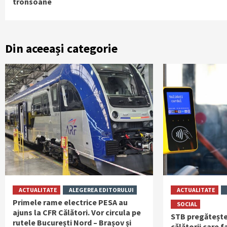
tronsoane
Din aceeași categorie
ACTUALITATE
ALEGEREA EDITORULUI
ACTUALITATE
Primele rame electrice PESA au
SOCIAL
ajuns la CFR Călători. Vor circula pe
STB pregătește
rutele București Nord – Brașov și
călătorii care 