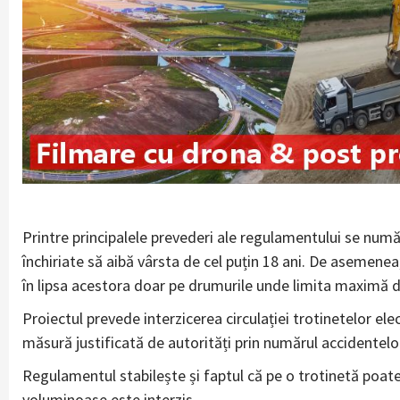
Printre principalele prevederi ale regulamentului se numără
închiriate să aibă vârsta de cel puțin 18 ani. De asemenea, 
în lipsa acestora doar pe drumurile unde limita maximă d
Proiectul prevede interzicerea circulației trotinetelor elect
măsură justificată de autorități prin numărul accidentelor 
Regulamentul stabilește și faptul că pe o trotinetă poate
voluminoase este interzis.