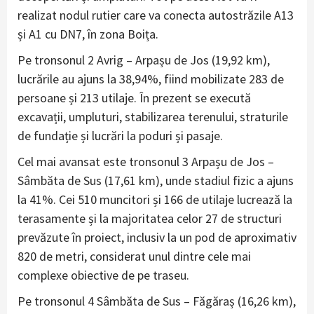
realizat nodul rutier care va conecta autostrăzile A13
și A1 cu DN7, în zona Boița.
Pe tronsonul 2 Avrig – Arpașu de Jos (19,92 km),
lucrările au ajuns la 38,94%, fiind mobilizate 283 de
persoane și 213 utilaje. În prezent se execută
excavații, umpluturi, stabilizarea terenului, straturile
de fundație și lucrări la poduri și pasaje.
Cel mai avansat este tronsonul 3 Arpașu de Jos –
Sâmbăta de Sus (17,61 km), unde stadiul fizic a ajuns
la 41%. Cei 510 muncitori și 166 de utilaje lucrează la
terasamente și la majoritatea celor 27 de structuri
prevăzute în proiect, inclusiv la un pod de aproximativ
820 de metri, considerat unul dintre cele mai
complexe obiective de pe traseu.
Pe tronsonul 4 Sâmbăta de Sus – Făgăraș (16,26 km),