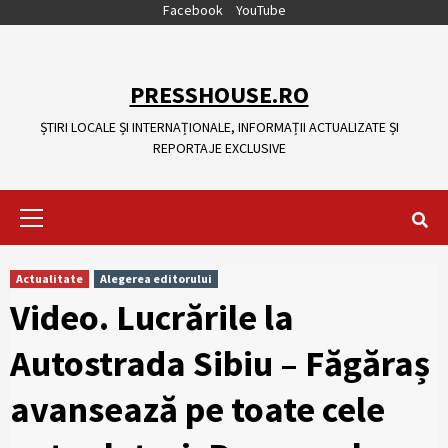
Skip
Facebook
YouTube
to
content
PRESSHOUSE.RO
ȘTIRI LOCALE ȘI INTERNAȚIONALE, INFORMAȚII ACTUALIZATE ȘI
REPORTAJE EXCLUSIVE
Primary
Menu
Actualitate
Alegerea editorului
Video. Lucrările la
Autostrada Sibiu – Făgăraș
avansează pe toate cele