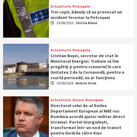
Actualitate
Principale
Trei copii, bănuiți că au provocat un
incident feroviar la Petroșani
10/08/2026
Chirila Alexe
Actualitate
Principale
Cristian Buşoi, secretar de stat în
Ministerul Energiei: Trebuie să fim
pregătiţi şi pentru scenariul în care
Unitatea 2 de la Cernavodă, pentru o
scurtă perioadă, nu ar funcţiona
10/08/2026
Andrei Grim
Actualitate
Extern
Principale
Directorul celui de-al Doilea
Departament European al MAE rus:
România acordă ajutor militar direct
Ucrainei. Portul Giurgiuleşti,
transformat într-un nod de tranzit
pentru livrările către Kiev