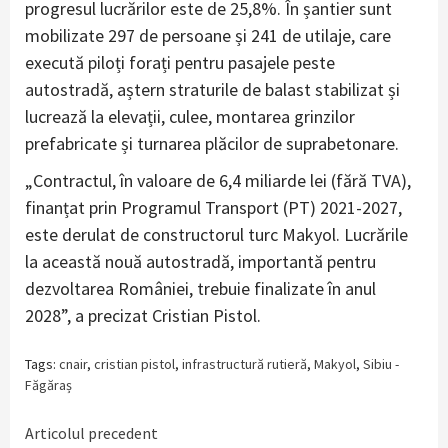
progresul lucrărilor este de 25,8%. În șantier sunt
mobilizate 297 de persoane și 241 de utilaje, care
execută piloți forați pentru pasajele peste
autostradă, aștern straturile de balast stabilizat și
lucrează la elevații, culee, montarea grinzilor
prefabricate și turnarea plăcilor de suprabetonare.
„Contractul, în valoare de 6,4 miliarde lei (fără TVA),
finanțat prin Programul Transport (PT) 2021-2027,
este derulat de constructorul turc Makyol. Lucrările
la această nouă autostradă, importantă pentru
dezvoltarea României, trebuie finalizate în anul
2028”, a precizat Cristian Pistol.
Tags:
cnair
,
cristian pistol
,
infrastructură rutieră
,
Makyol
,
Sibiu -
Făgăraș
Continue
Articolul precedent