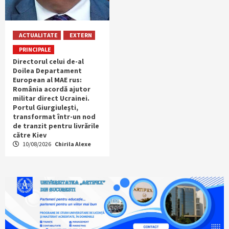
ACTUALITATE
EXTERN
PRINCIPALE
Directorul celui de-al
Doilea Departament
European al MAE rus:
România acordă ajutor
militar direct Ucrainei.
Portul Giurgiuleşti,
transformat într-un nod
de tranzit pentru livrările
către Kiev
10/08/2026
Chirila Alexe