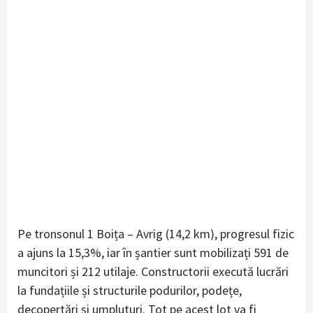
Pe tronsonul 1 Boița – Avrig (14,2 km), progresul fizic
a ajuns la 15,3%, iar în șantier sunt mobilizați 591 de
muncitori și 212 utilaje. Constructorii execută lucrări
la fundațiile și structurile podurilor, podețe,
decopertări și umpluturi. Tot pe acest lot va fi