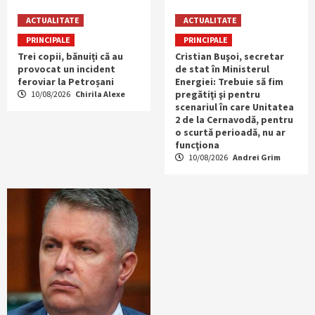
ACTUALITATE
ACTUALITATE
PRINCIPALE
PRINCIPALE
Trei copii, bănuiți că au
Cristian Buşoi, secretar
provocat un incident
de stat în Ministerul
feroviar la Petroșani
Energiei: Trebuie să fim
pregătiţi şi pentru
10/08/2026
Chirila Alexe
scenariul în care Unitatea
2 de la Cernavodă, pentru
o scurtă perioadă, nu ar
funcţiona
10/08/2026
Andrei Grim