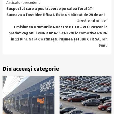
Continue
Articolul precedent
Suspectul care a pus traverse pe calea ferată în
Reading
Suceava a fost identificat. Este un bărbat de 29 de ani
Următorul articol
Emisiunea Drumurile Noastre B1 TV – VFU Pașcani a
predat vagonul PNRR nr.42. SCRL-28 locomotive PNRR
în 12 luni. Gara Costinești, rușinea șefului CFR SA, Ion
Simu
Din aceeași categorie