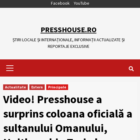
Skip
Facebook
YouTube
to
content
PRESSHOUSE.RO
ȘTIRI LOCALE ȘI INTERNAȚIONALE, INFORMAȚII ACTUALIZATE ȘI
REPORTAJE EXCLUSIVE
Primary
Menu
Actualitate
Extern
Principale
Video! Presshouse a
surprins coloana oficială a
sultanului Omanului,