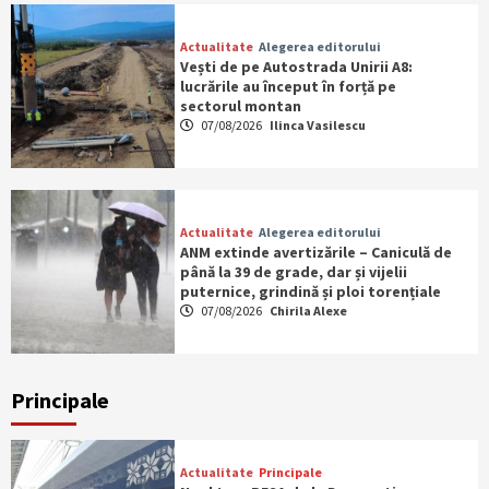
Actualitate
Alegerea editorului
Vești de pe Autostrada Unirii A8:
lucrările au început în forță pe
sectorul montan
07/08/2026
Ilinca Vasilescu
Actualitate
Alegerea editorului
ANM extinde avertizările – Caniculă de
până la 39 de grade, dar și vijelii
puternice, grindină și ploi torențiale
07/08/2026
Chirila Alexe
Principale
Actualitate
Principale