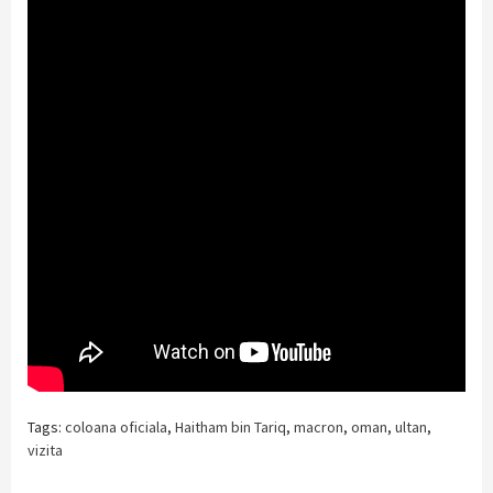
Tags:
coloana oficiala
,
Haitham bin Tariq
,
macron
,
oman
,
ultan
,
vizita