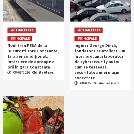
ACTUALITATE
ACTUALITATE
PRINCIPALE
PRINCIPALE
Noul tren PESA de la
Inginer George Dincă,
București spre Constanța,
fondator Carintellect – În
fără aer condiționat.
interiorul unui laborator
Întârziere de aproape o
de cybersecurity auto:
oră în gara Constanța
cum se testează
securitatea unei mașini
08/08/2026
Chirila Alexe
conectate
08/08/2026
Andrei Grim