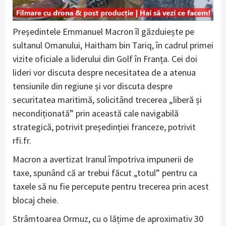
Președintele Emmanuel Macron îl găzduiește pe
sultanul Omanului, Haitham bin Tariq, în cadrul primei
vizite oficiale a liderului din Golf în Franța. Cei doi
lideri vor discuta despre necesitatea de a atenua
tensiunile din regiune și vor discuta despre
securitatea maritimă, solicitând trecerea „liberă și
necondiționată” prin această cale navigabilă
strategică, potrivit președinției franceze, potrivit
rfi.fr.
Macron a avertizat Iranul împotriva impunerii de
taxe, spunând că ar trebui făcut „totul” pentru ca
taxele să nu fie percepute pentru trecerea prin acest
blocaj cheie.
Strâmtoarea Ormuz, cu o lățime de aproximativ 30