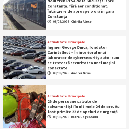
Noul tren PESA de la București spre
Constanța, fără aer condiționat.
Întârziere de aproape o oră în gara
Constanța
08/08/2026
Chirila Alexe
Actualitate
Principale
Inginer George Dincă, fondator
Carintellect – În interiorul unui
laborator de cybersecurity auto: cum
se testează securitatea unei mașini
conectate
08/08/2026
Andrei Grim
Actualitate
Principale
25 de persoane salvate de
salvamontiști în ultimele 24 de ore. Au
fost primite 22 de apeluri de urgență
08/08/2026
Klara Ungureanu