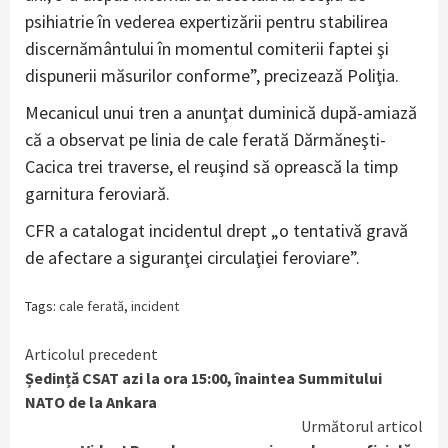
psihiatrie în vederea expertizării pentru stabilirea
discernământului în momentul comiterii faptei şi
dispunerii măsurilor conforme”, precizează Poliţia.
Mecanicul unui tren a anunţat duminică după-amiază
că a observat pe linia de cale ferată Dărmăneşti-
Cacica trei traverse, el reuşind să oprească la timp
garnitura feroviară.
CFR a catalogat incidentul drept „o tentativă gravă
de afectare a siguranţei circulaţiei feroviare”.
Tags:
cale ferată
,
incident
Continue
Articolul precedent
Ședință CSAT azi la ora 15:00, înaintea Summitului
Reading
NATO de la Ankara
Următorul articol