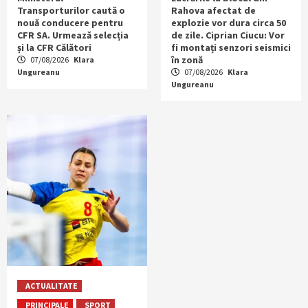
Transporturilor caută o
Rahova afectat de
nouă conducere pentru
explozie vor dura circa 50
CFR SA. Urmează selecția
de zile. Ciprian Ciucu: Vor
și la CFR Călători
fi montați senzori seismici
în zonă
07/08/2026
Klara
Ungureanu
07/08/2026
Klara
Ungureanu
ACTUALITATE
PRINCIPALE
SPORT