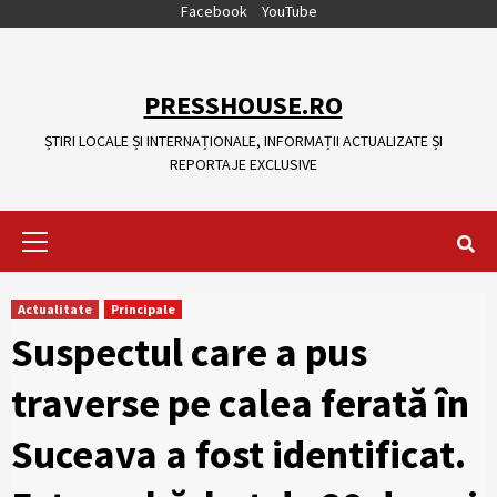
Skip
Facebook
YouTube
to
content
PRESSHOUSE.RO
ȘTIRI LOCALE ȘI INTERNAȚIONALE, INFORMAȚII ACTUALIZATE ȘI
REPORTAJE EXCLUSIVE
Primary
Menu
Actualitate
Principale
Suspectul care a pus
traverse pe calea ferată în
Suceava a fost identificat.