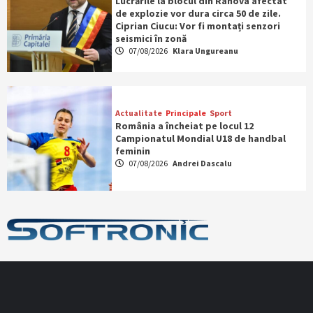
Lucrările la blocul din Rahova afectat
de explozie vor dura circa 50 de zile.
Ciprian Ciucu: Vor fi montați senzori
seismici în zonă
07/08/2026
Klara Ungureanu
Actualitate
Principale
Sport
România a încheiat pe locul 12
Campionatul Mondial U18 de handbal
feminin
07/08/2026
Andrei Dascalu