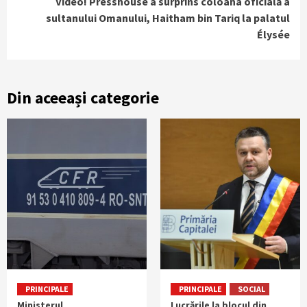
Video! Presshouse a surprins coloana oficială a
sultanului Omanului, Haitham bin Tariq la palatul
Élysée
Din aceeași categorie
PRINCIPALE
PRINCIPALE
SOCIAL
Ministerul
Lucrările la blocul din