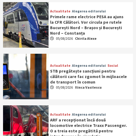
Actualitate
Alegerea editorului
Primele rame electrice PESA au ajuns
la CFR Călători. Vor circula pe rutele
București Nord – Brașov și București
Nord – Constanța
05/08/2026
Chirila Alexe
Actualitate
Alegerea editorului
Social
STB pregătește sancțiuni pentru
călătorii care fac zgomot în mijloacele
de transport în comun
05/08/2026
Ilinca Vasilescu
Actualitate
Alegerea editorului
ARF a recepționat încă două
locomotive electrice Traxx Passenger.
O a treia este pregătită pentru