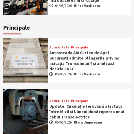
introducerea în circulație
04/08/2026
Ilinca Vasilescu
Principale
Actualitate
Principale
Autostrada A8: Curtea de Apel
București admite plângerile privind
licitația Tronsonului 4 și anulează
decizia CNSC
05/08/2026
Ilinca Vasilescu
Actualitate
Principale
Update. Circulație feroviară afectată
între Mizil și Ulmeni după ruperea unui
cablu Transelectrica
05/08/2026
Klara Ungureanu