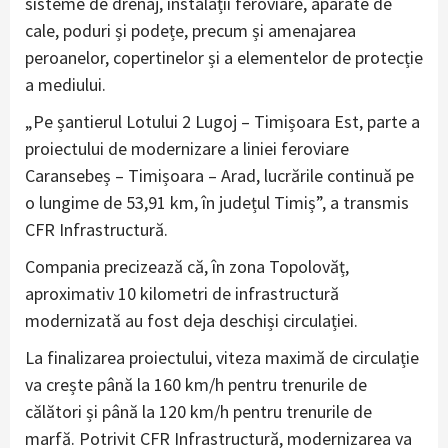
sisteme de drenaj, instalații feroviare, aparate de
cale, poduri și podețe, precum și amenajarea
peroanelor, copertinelor și a elementelor de protecție
a mediului.
„Pe șantierul Lotului 2 Lugoj – Timișoara Est, parte a
proiectului de modernizare a liniei feroviare
Caransebeș – Timișoara – Arad, lucrările continuă pe
o lungime de 53,91 km, în județul Timiș”, a transmis
CFR Infrastructură.
Compania precizează că, în zona Topolovăț,
aproximativ 10 kilometri de infrastructură
modernizată au fost deja deschiși circulației.
La finalizarea proiectului, viteza maximă de circulație
va crește până la 160 km/h pentru trenurile de
călători și până la 120 km/h pentru trenurile de
marfă. Potrivit CFR Infrastructură, modernizarea va