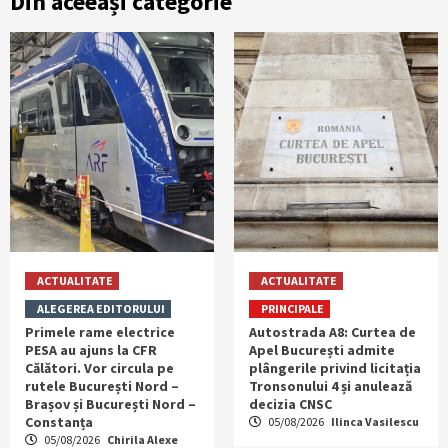
Din aceeași categorie
ACTUALITATE
ACTUALITATE
ALEGEREA EDITORULUI
PRINCIPALE
Primele rame electrice
Autostrada A8: Curtea de
PESA au ajuns la CFR
Apel București admite
Călători. Vor circula pe
plângerile privind licitația
rutele București Nord –
Tronsonului 4 și anulează
Brașov și București Nord –
decizia CNSC
Constanța
05/08/2026
Ilinca Vasilescu
05/08/2026
Chirila Alexe