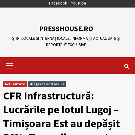
Skip
Facebook
YouTube
to
content
PRESSHOUSE.RO
ȘTIRI LOCALE ȘI INTERNAȚIONALE, INFORMAȚII ACTUALIZATE ȘI
REPORTAJE EXCLUSIVE
Primary
Menu
Actualitate
Alegerea editorului
CFR Infrastructură:
Lucrările pe lotul Lugoj –
Timișoara Est au depășit