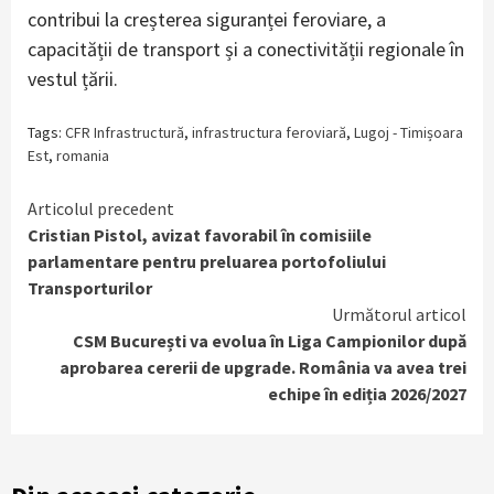
contribui la creșterea siguranței feroviare, a
capacității de transport și a conectivității regionale în
vestul țării.
Tags:
CFR Infrastructură
,
infrastructura feroviară
,
Lugoj - Timișoara
Est
,
romania
Continue
Articolul precedent
Cristian Pistol, avizat favorabil în comisiile
Reading
parlamentare pentru preluarea portofoliului
Transporturilor
Următorul articol
CSM București va evolua în Liga Campionilor după
aprobarea cererii de upgrade. România va avea trei
echipe în ediția 2026/2027