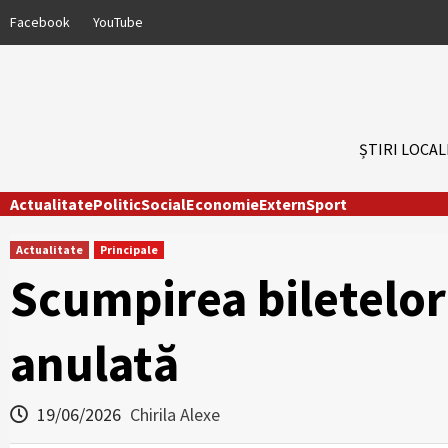
Skip
Facebook
YouTube
to
content
ȘTIRI LOCAL
Actualitate
Politic
Social
Economie
Extern
Sport
Actualitate
Principale
Scumpirea biletelor
anulată
19/06/2026
Chirila Alexe