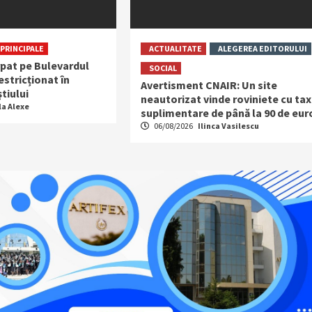
PRINCIPALE
ACTUALITATE
ALEGEREA EDITORULUI
rpat pe Bulevardul
SOCIAL
restricționat în
Avertisment CNAIR: Un site
tiului
neautorizat vinde roviniete cu ta
la Alexe
suplimentare de până la 90 de eur
06/08/2026
Ilinca Vasilescu