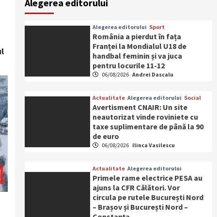
Alegerea editorului
Alegerea editorului
Sport
România a pierdut în fața
Franței la Mondialul U18 de
ul
handbal feminin și va juca
pentru locurile 11-12
06/08/2026
Andrei Dascalu
Actualitate
Alegerea editorului
Social
Avertisment CNAIR: Un site
neautorizat vinde roviniete cu
taxe suplimentare de până la 90
de euro
06/08/2026
Ilinca Vasilescu
Actualitate
Alegerea editorului
Primele rame electrice PESA au
ajuns la CFR Călători. Vor
circula pe rutele București Nord
– Brașov și București Nord –
Constanța