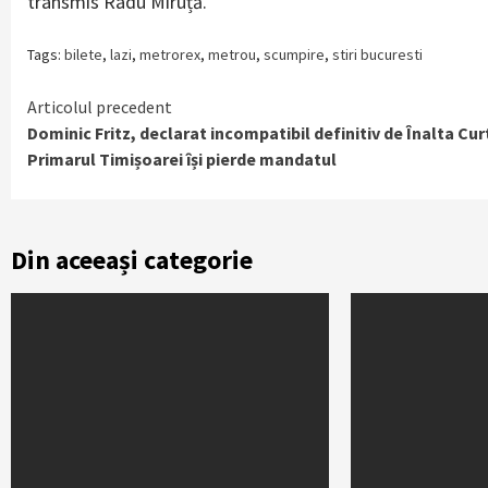
transmis Radu Miruță.
Tags:
bilete
,
lazi
,
metrorex
,
metrou
,
scumpire
,
stiri bucuresti
Continue
Articolul precedent
Dominic Fritz, declarat incompatibil definitiv de Înalta Cur
Reading
Primarul Timișoarei își pierde mandatul
Din aceeași categorie