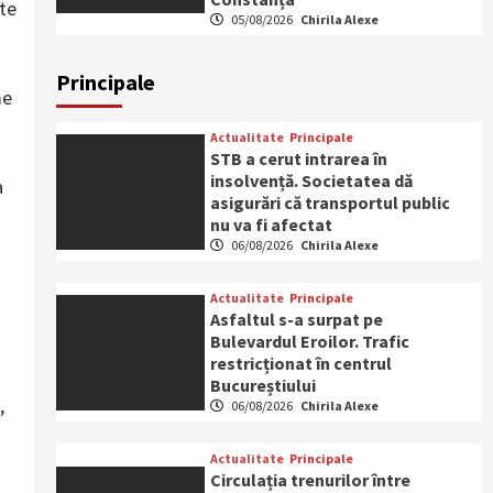
ste
05/08/2026
Chirila Alexe
Principale
me
Actualitate
Principale
STB a cerut intrarea în
insolvență. Societatea dă
a
asigurări că transportul public
nu va fi afectat
06/08/2026
Chirila Alexe
Actualitate
Principale
Asfaltul s-a surpat pe
Bulevardul Eroilor. Trafic
restricționat în centrul
Bucureștiului
,
06/08/2026
Chirila Alexe
Actualitate
Principale
Circulația trenurilor între