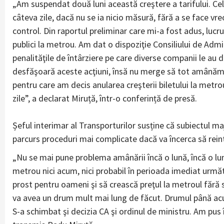
„Am suspendat două luni această creştere a tarifului. Cele 
câteva zile, dacă nu se ia nicio măsură, fără a se face vreo
control. Din raportul preliminar care mi-a fost adus, lucru
publici la metrou. Am dat o dispoziţie Consiliului de Adm
penalităţile de întârziere pe care diverse companii le au 
desfăşoară aceste acţiuni, însă nu merge să tot amânăm d
pentru care am decis anularea creşterii biletului la metrou 
zile”, a declarat Miruță, într-o conferință de presă.
Șeful interimar al Transporturilor susține că subiectul majo
parcurs proceduri mai complicate dacă va încerca să rei
„Nu se mai pune problema amânării încă o lună, încă o lună
metrou nici acum, nici probabil în perioada imediat urmă
prost pentru oameni şi să crească preţul la metroul fără s
va avea un drum mult mai lung de făcut. Drumul până acu
S-a schimbat şi decizia CA şi ordinul de ministru. Am pus î