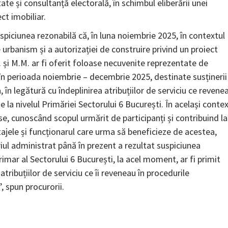
ate și consultanță electorală, în schimbul eliberării unei
ct imobiliar.
spiciunea rezonabilă că, în luna noiembrie 2025, în contextul
urbanism și a autorizației de construire privind un proiect
A. și M.M. ar fi oferit foloase necuvenite reprezentate de
e în perioada noiembrie – decembrie 2025, destinate susținerii
an, în legătură cu îndeplinirea atribuțiilor de serviciu ce revene
 la nivelul Primăriei Sectorului 6 București. În același contex
oase, cunoscând scopul urmărit de participanți și contribuind la
tajele și funcționarul care urma să beneficieze de acestea,
riul administrat până în prezent a rezultat suspiciunea
primar al Sectorului 6 București, la acel moment, ar fi primit
tribuțiilor de serviciu ce îi reveneau în procedurile
, spun procurorii.