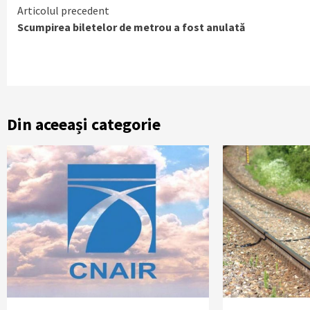
Continue
Articolul precedent
Scumpirea biletelor de metrou a fost anulată
Reading
Din aceeași categorie