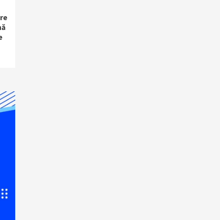
re
nă
e