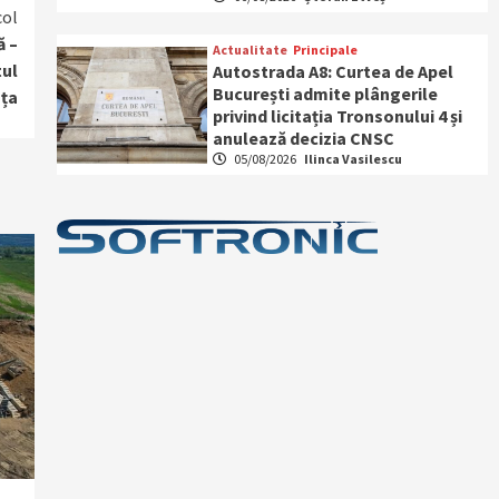
col
ă –
Actualitate
Principale
tul
Autostrada A8: Curtea de Apel
București admite plângerile
ța
privind licitația Tronsonului 4 și
anulează decizia CNSC
05/08/2026
Ilinca Vasilescu