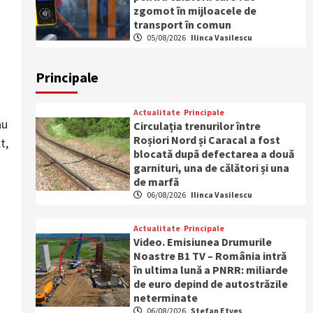
zgomot în mijloacele de
transport în comun
05/08/2026
Ilinca Vasilescu
Principale
Actualitate
Principale
au
Circulația trenurilor între
Roșiori Nord și Caracal a fost
t,
blocată după defectarea a două
garnituri, una de călători și una
de marfă
06/08/2026
Ilinca Vasilescu
Actualitate
Principale
Video. Emisiunea Drumurile
Noastre B1 TV – România intră
în ultima lună a PNRR: miliarde
de euro depind de autostrăzile
neterminate
06/08/2026
Ștefan Etveș