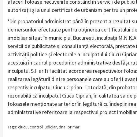
afaceri foloase necuvenite constând în servicii de publicit
autorizații și a unui certificat de urbanism pentru un proie
‘Din probatoriul administrat până în prezent a rezultat su
demersurilor efectuate pentru obținerea certificatului de 
imobiliar situat în municipiul București, inculpații M.N.K.
servicii de publicitate și consultanță electorală, prestat
activității politice și electorale a inculpatului Ciucu Cipri
acestuia în cadrul procedurilor administrative desfășurate
inculpatul S.I. ar fi facilitat acordarea respectivelor fol
realizarea legăturii dintre persoanele care au oferit avan
respectiv inculpatul Ciucu Ciprian. Totodată, din probato
rezonabilă că inculpatul Ciucu Ciprian, în calitatea sa de 
foloasele menționate anterior în legătură cu îndeplinirea a
administrative referitoare la respectivul proiect imobiliar’
Tags:
ciucu
,
control judiciar
,
dna
,
primar