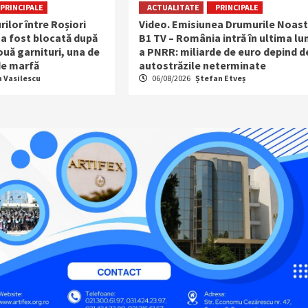
PRINCIPALE
ACTUALITATE
PRINCIPALE
rilor între Roșiori
Video. Emisiunea Drumurile Noast
 a fost blocată după
B1 TV – România intră în ultima lu
uă garnituri, una de
a PNRR: miliarde de euro depind d
 de marfă
autostrăzile neterminate
a Vasilescu
06/08/2026
Ștefan Etveș