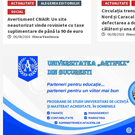
ACTUALITATE
ALEGEREA EDITORULUI
ACTUALITATE
Circulația trenu
SOCIAL
Nord și Caracal
Avertisment CNAIR: Un site
defectarea a do
neautorizat vinde roviniete cu taxe
călători și una
suplimentare de până la 90 de euro
06/08/2026
Ilinc
06/08/2026
Ilinca Vasilescu