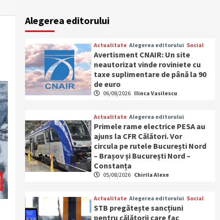
Alegerea editorului
Actualitate
Alegerea editorului
Social
Avertisment CNAIR: Un site
neautorizat vinde roviniete cu
taxe suplimentare de până la 90
de euro
06/08/2026
Ilinca Vasilescu
Actualitate
Alegerea editorului
Primele rame electrice PESA au
ajuns la CFR Călători. Vor
circula pe rutele București Nord
– Brașov și București Nord –
Constanța
05/08/2026
Chirila Alexe
Actualitate
Alegerea editorului
Social
STB pregătește sancțiuni
pentru călătorii care fac